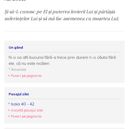
Şi să-L cunosc pe El şi puterea învierii Lui şi părtăşia
suferinţelor Lui şi să mă fac asemenea cu moartea Lui;
Un gând
N-o sa afli bucuria fără-a trece prin dureri/ n-o căuta fără
ele, că nu este nicăieri.
Anonim
Pune-l pe pagina ta
Pasajul zilei
Isaia 40 - 42
Ascultă pasajul zilei
Pune-l pe pagina ta