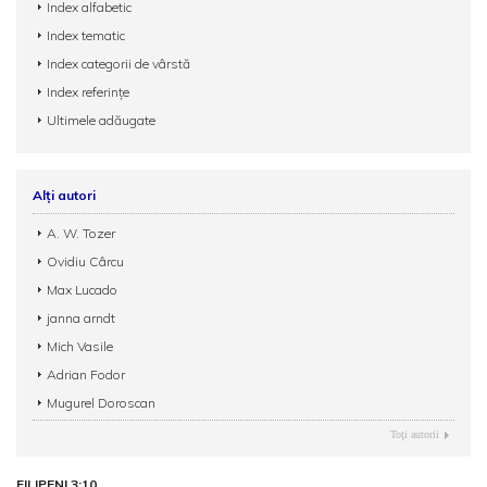
Index alfabetic
Index tematic
Index categorii de vârstă
Index referințe
Ultimele adăugate
Alți autori
A. W. Tozer
Ovidiu Cârcu
Max Lucado
janna arndt
Mich Vasile
Adrian Fodor
Mugurel Doroscan
Toţi autorii
FILIPENI 3:10