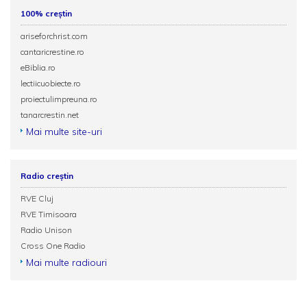
100% creștin
ariseforchrist.com
cantaricrestine.ro
eBiblia.ro
lectiicuobiecte.ro
proiectulimpreuna.ro
tanarcrestin.net
Mai multe site-uri
Radio creștin
RVE Cluj
RVE Timisoara
Radio Unison
Cross One Radio
Mai multe radiouri