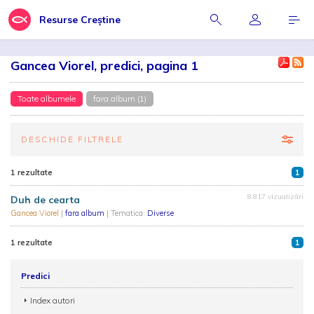
Resurse Creștine
Gancea Viorel, predici, pagina 1
Toate albumele
fara album (1)
DESCHIDE FILTRELE
1 rezultate
1
8.817 vizualizări
Duh de cearta
Gancea Viorel
|
fara album
| Tematica:
Diverse
1 rezultate
1
Predici
Index autori