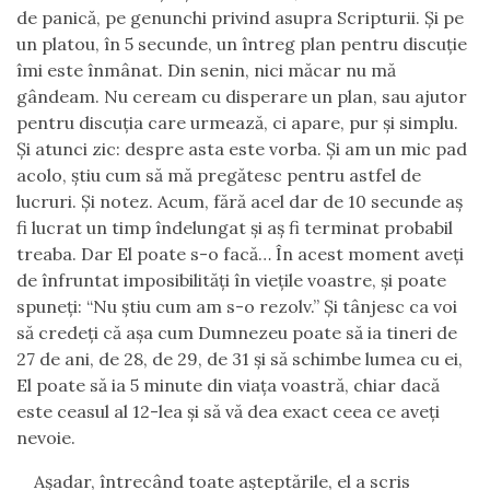
de panică, pe genunchi privind asupra Scripturii. Şi pe
un platou
,
în 5 secunde
,
un întreg plan pentru discuţie
îmi este înmânat. Din senin, nici măcar nu mă
gândeam. Nu ceream cu disperare un plan, sau ajutor
pentru discuţia care urmează, ci apare
,
pur şi simplu.
Şi atunci zic:
d
espre asta este vorba. Şi am un mic pad
acolo, ştiu cum să mă pregătesc pentru astfel de
lucruri. Şi notez. Acum, fără acel dar de 10 secunde aş
fi lucrat un timp îndelungat şi aş fi terminat probabil
treaba. Dar El poate s-o facă…
În acest moment aveţi
de înfruntat imposibilităţi în vieţile voastre, şi poate
spuneţi: “Nu ştiu cum am s-o rezolv.
”
Şi tânjesc ca voi
să credeţi că aşa cum Dumnezeu poate să ia tineri de
27 de ani, de 28, de 29, de 31 şi să schimbe lumea cu ei,
El poate să ia 5 minute din viaţa voastră, chiar dacă
este ceasul al 12-lea şi să vă dea exact ceea ce aveţi
nevoie.
Aşadar, întrecând toate aşteptările, el a scris