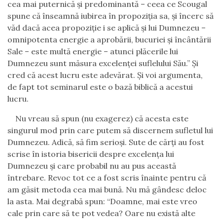
cea mai puternică şi predominantă – ceea ce Scougal
spune că înseamnă iubirea în propoziţia sa, şi încerc să
văd dacă acea prop
o
ziţie i se aplică şi lui Dumnezeu –
omnipotenta energie a aprobării, bucuriei şi încântării
Sale – este multă energie – atunci plăcerile lui
Dumnezeu sunt măsura excelenţei suflelului Său.” Şi
cred că acest lucru este adevărat. Şi voi argumenta,
de fapt tot seminarul este o bază biblică a acestui
lucru.
Nu vreau să spun (nu exagerez) că acesta este
singurul mod prin care putem să discernem sufletul lui
Dumnezeu. Adică, să fim serioşi. Sute de cărţi au fost
scrise în istoria bisericii despre excelenţa lui
Dumnezeu şi care probabil nu au pus această
întrebare. Revoc tot ce a fost scris înainte pentru că
am găsit metoda cea mai bună. Nu mă gândesc deloc
la asta. Mai degrabă spun: “Doamne
,
mai este vreo
cale prin care să te pot vedea? Oare nu există alte