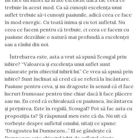
nu face un suflet să arate excelent dacă fac ceea ce
trebuie în acest mod. Ca să cunoşti excelenţa unui
suflet trebuie să-i cunoşti pasiunile, adică ceea ce face
în mod energic. Cu toată inima şi cu tot sufletul. Nu
ceea ce facem pentru că trebuie
,
ci ceea ce facem cu
pasiune dezvăluie o natură mai profundă a excelenţei
sau a răului din noi.
Întrebarea este, asta a vrut să spună Scougal prin
iubire? “Valoarea şi excelenţa unui suflet sunt
măsurate prin obiectul iubirii lui.” Ce vrea să spună prin
iubire? Sunt înclinat să cred că se referă la încântare.
Pasiune pentru ceva, şi nu dragoste în sensul că el face
lucruri frumoase pentru tine chiar dacă îi face plăcere
sau nu. Eu cred că echivalează cu pasiunea, încântarea
şi preţuirea. Este în regulă
,
Scougal? Pot să fac asta cu
propoziţia ta? Şi răspunsul meu este
că
da. Nu uit că
vorbeşte despre sufletul omului, uitaţi ce spune:
“Dragostea lui Dumnezeu
...
” El se gândeşte că