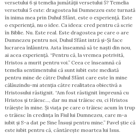
versetului 6 şi temelia jumătăţii versetului 5? Temelia
ve
r
setului 5 este: dragostea lui Dumnezeu este turnată
în inima mea prin Duhul Sfânt, este o experienţă. Este
o experienţă, nu o idee. C
a
ideea: cred pentru că scrie
în Biblie. Nu. Este real. Este dragostea pe care o are
Dumnezeu pentru noi, Duhul Sfânt intră şi-Și face
lucrarea înlăuntru. Asta înseamnă să te naşti din nou,
ai acea experienţă. “Pentru că, la vremea potrivită,
Hristos a murit pentru voi.
”
Ceea ce înseamnă că
temelia sentimentului că sunt iubit este mediată
pentru mine de către Duhul Sfânt care este în mine
călăuzindu-mi atenţia către realitatea obiectivă a
Hristosului răstignit. “Am fost răstignit împreună cu
Hristos şi trăiesc..., dar nu mai trăiesc eu, ci Hristos
trăieşte în mine. Şi viaţa pe care o trăiesc acum în trup
o trăiesc în credinţa în Fiul lui Dumnezeu, care m-a
iubit şi S-a dat pe Sine Însuşi pentru mine.”
Pavel ştie că
este iubit pentru că, cântăreşte moartea lui Isus.