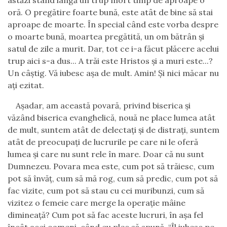
astăzi stând lângă un trup mort timp de aproape o
oră. O pregătire foarte bună, este atât de bine să stai
aproape de moarte. În special când este vorba despre
o moarte bună, moartea pregătită, un om bătrân şi
satul de zile a murit. Dar, tot ce i-a făcut plăcere acelui
trup aici s-a dus
..
. A trăi este Hristos şi
a muri
este
...?
Un câştig. Vă iubesc aşa de mult. Amin! Şi nici măcar nu
aţi ezitat.
Aşadar, am această povară, privind biserica şi
văzând biserica evanghelică, nouă ne place lumea atât
de mult, suntem atât de delectaţi şi de distraţi, suntem
atât de preocupaţi de lucrurile pe care ni le oferă
lumea şi care nu sunt rele în mare. Doar că nu sunt
Dumnezeu. Povara mea este, cum pot să trăiesc, cum
pot să învăţ, cum să mă rog, cum să predic, cum pot să
fac vizite, cum pot să stau cu cei muribunzi, cum să
vizitez o femeie care merge la operaţie mâine
dimineaţă? Cum pot să fac aceste lucruri, în aşa fel