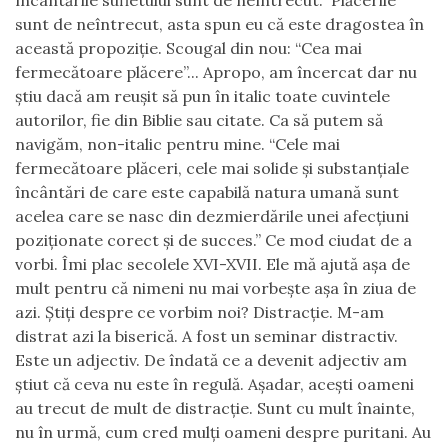
încântările sufletului sunt de neîntrecut.” Plăcerile
sunt de neîntrecut, asta spun eu că este dragostea în
această propoziţie. Scougal din nou: “Cea mai
fermecătoare plăcere”... Apropo, am încercat dar nu
ştiu dacă am reuşit să pun în italic toate cuvintele
autorilor, fie din Biblie sau citate. Ca să putem să
navigăm, non-italic pentru mine. “Cele mai
fermecătoare plăceri, cele mai solide şi substanţiale
încântări de care este capabilă natura umană sunt
acelea care se nasc din dezmierdările unei afecţiuni
poziţionate corect şi de succes.” Ce mod ciudat de a
vorbi. Îmi plac secolele XVI-XVII. Ele mă ajută aşa de
mult pentru că nimeni nu mai vorbeşte aşa în ziua de
azi. Ştiţi despre ce vorbim noi? Distracţie. M-am
distrat azi la biserică. A fost un seminar distractiv.
Este un adjectiv. De îndată ce a devenit adjectiv am
ştiut că ceva nu este în regulă. Aşadar, aceşti oameni
au trecut de mult de distracţie. Sunt cu mult înainte,
nu în urmă, cum cred mulţi oameni despre puritani. Au