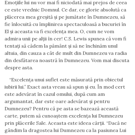
Emoţiile lui nu vor mai fi niciodată mai prejos de ceea
ce este vred
n
ic Domnul. Ce dar, ce glorie absolută c
a
plăcerea mea greşită şi pe jumătate în Dumnezeu, să
fie înlocuită cu împlinirea spectaculoasă a bucuriei în
El şi aceasta va fi excelenţa mea. O, cum ne vom
admira unii pe alţii în cer
!
C.S. Lewis spunea că vom fi
tentaţi să cădem la pământ şi să ne închinăm unul
altuia, din cauza a cât de mult din Dumnezeu va radia
din desfătarea noastră în Dumnezeu. Vom mai discuta
despre asta.
“Excelenţa unui suflet este măsurată prin obiectul
iubirii lui.” Exact asta vreau să spun şi eu. În mod cert
este adevărat în cazul omului, după cum am
argumantat, dar este oare adevărat şi pentru
Dumnezeu? Pentru că pe asta se bazează această
carte, putem să cunoaştem excelenţa lui Dumnezeu
prin plăcerile Sale. Aceasta este ideea cărţii. “Dacă ne
gândim la dragostea lui Dumnezeu ca la pasiunea Lui