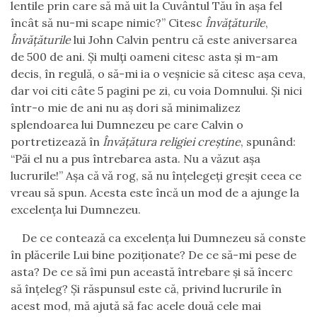
lentile prin care să mă uit la Cuvântul Tău în aşa fel
încât să nu-mi scape nimic?” Citesc
Învăţăturile
,
Învăţăturile
lui John Calvin pentru că este aniversarea
de 500 de ani. Și mulţi oameni citesc asta şi m-am
decis, în regulă, o să-mi ia o veşnicie să citesc aşa ceva
,
dar voi citi câte 5 pagini pe zi, cu voia Domnului. Şi nici
într-o mie de ani nu aş dori să minimalizez
splendoarea lui Dumnezeu pe care Calvin o
portretizează în
Învăţătura religiei creştine
, spunând:
“Păi el nu a pus întrebarea asta. Nu a văzut aşa
lucrurile!
”
Aşa că vă rog, să nu înţelegeţi greşit ceea ce
vreau să spun. Acesta este încă un mod de a ajunge la
excelenţa lui Dumnezeu.
De ce contează c
a
excelenţa lui Dumnezeu să conste
în plăcerile Lui bine poziţionate? De ce să-mi pese de
asta? De ce să îmi pun această întrebare şi să încerc
să înţeleg? Şi răspunsul este că, privind lucrurile în
acest mod, mă ajută să fac acele două cele mai