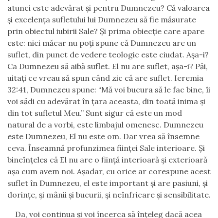
atunci este adevărat şi pentru Dumnezeu? Că valoarea
şi excelenţa sufletului lui Dumnezeu să fie măsurate
prin obiectul iubirii Sale? Şi prima obiecţie care apare
este:
n
ici măcar nu poţi spune că Dumnezeu are un
suflet, din punct de vedere teologic este ciudat. Aşa-i?
Ca Dumnezeu să aibă suflet
.
El nu are suflet, aşa-i? Păi,
uitaţi ce vreau să spun când zic că are suflet. Ieremia
32:41, Dumnezeu spune: “Mă voi bucura să le fac bine, îi
voi sădi cu adevărat în ţara aceasta, din toată inima şi
din tot sufletul Meu.” Sunt sigur că este un mod
natural de a vorbi, este limbajul omenesc. Dumnezeu
este Dumnezeu, El nu este om. Dar vrea să însemne
ceva. Înseamnă profunzimea fiinţei Sale interioare. Şi
bineînţeles că El nu are o fiinţă interioară şi exterioară
aşa cum avem noi. Aşadar
,
cu
orice
ar corespune acest
suflet î
n
Dumnezeu
, el
este important și are pasiuni, şi
dorinţe, şi mânii şi bucurii, şi neînfricare şi sensibilitate.
D
a, voi continua şi voi încerca să înţeleg dacă acea