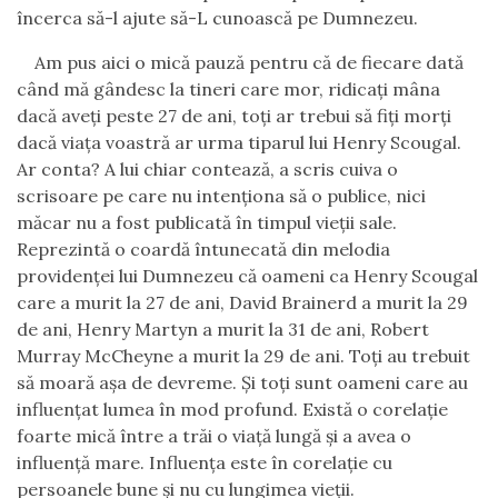
încerca să-l ajute să-L cunoască pe Dumnezeu.
Am pus aici o mică pauză pentru că de fiecare dată
când mă gândesc la tineri care mor, ridicaţi mâna
dacă aveţi peste 27 de ani, toţi ar trebui să fiţi morţi
dacă viaţa voastră ar urma tiparul lui Henry Scougal.
Ar conta? A lui chiar contează, a scris cuiva o
scrisoare pe care nu intenţiona să o publice, nici
măcar nu a fost publicată în timpul vieţii sale.
Reprezintă o coardă întunecată din melodia
providenţei lui Dumnezeu că oameni ca Henry Scougal
care a murit la 27 de ani, David Brainerd a murit la 29
de ani, Henry Martyn a murit la 31 de ani, Robert
Murray M
c
Cheyne a murit la 29 de ani. Toţi au trebuit
să moară aşa de devreme. Şi toţi sunt oameni care au
influenţat lumea în mod profund. Există o corelaţie
foarte mică între a trăi o viaţă lungă şi a avea o
influenţă mare. Influenţa este în corelaţie cu
persoanele bune şi nu cu lungimea vieţii.