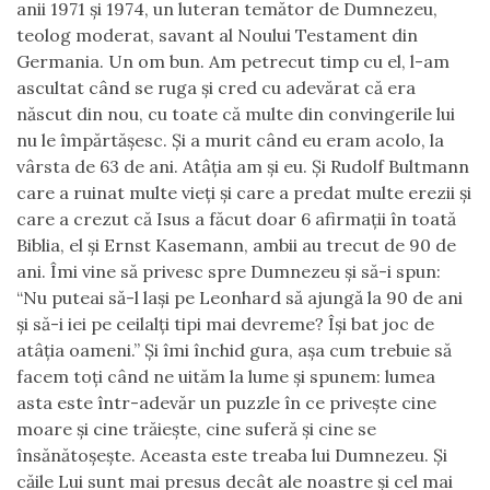
anii 1971 şi 1974, un luteran temător de Dumnezeu,
teolog moderat, savant al Noului Testament din
Germania. Un om bun. Am petrecut timp cu el, l-am
ascultat când se ruga şi cred cu adevărat că era
născut din nou, cu toate că multe din convingerile lui
nu le împărtăşesc. Şi a murit când eu eram acolo, la
vârsta de 63 de ani. Atâţia am şi eu. Şi Rudolf Bultmann
care a ruinat multe vieţi şi care a predat multe erezii şi
care a crezut că Isus a făcut doar 6 afirmaţii în toată
Biblia, el și Ernst Kasemann, ambii au trecut de 90 de
ani. Îmi vine să privesc spre Dumnezeu şi să-i spun:
“Nu puteai să-l laşi pe Leonhard să ajungă la 90 de ani
şi să-i iei pe ceilalţi tipi mai devreme? Îşi bat joc de
atâţia oameni.
”
Şi îmi închid gura, aşa cum trebuie să
facem toţi când ne uităm la lume şi spunem:
l
umea
asta este într-adevăr un puzzle în ce priveşte cine
moare şi cine trăieşte, cine suferă şi cine se
însănătoşeşte. Aceasta este treaba lui Dumnezeu. Şi
căile Lui sunt mai presus decât ale noastre şi cel mai