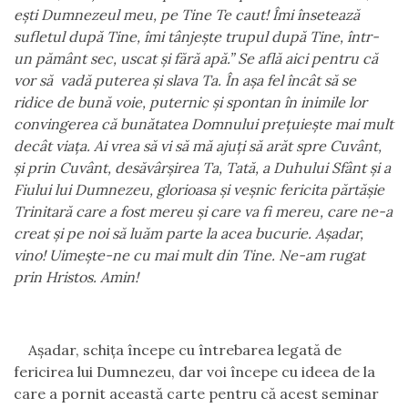
eşti Dumnezeul meu, pe Tine Te caut! Îmi însetează
sufletul după Tine, îmi tânjeşte trupul după Tine, într-
un pământ sec, uscat şi fără apă.” Se află aici pentru că
vor să
vadă puterea şi slava
Ta
. În aşa fel încât să se
ridice de bună voie, puterni
c
şi spontan în inimile lor
convingerea că bunătatea Domnului preţuieşte mai mult
decât viaţa. Ai vrea să vi să mă ajuţi să arăt spre Cuvânt,
şi prin Cuvânt, desăvârşirea Ta, Tată, a Duhului Sfânt şi a
Fiului lui Dumnezeu, glorioasa şi veşnic fericita părtăşie
Trinitară care a fost mereu şi care va fi mereu, care ne-a
creat şi pe noi să luăm parte la acea bucurie. Aşadar,
vino! Uimeşte-ne cu mai mult din Tine. Ne-am rugat
prin Hristos. Amin!
Aşadar, schiţa începe cu întrebarea legată de
fericirea lui Dumnezeu, dar voi începe cu ideea de la
care a pornit această carte pentru că acest seminar