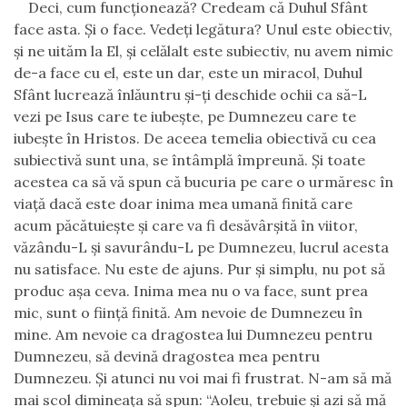
Deci, cum funcţionează? Credeam că Duhul Sfânt
face asta. Şi o face. Vedeţi legătura? Unul este obiectiv,
şi ne uităm la El, şi celălalt este subiectiv, nu avem nimic
de-a face cu el, este un dar, este un miracol, Duhul
Sfânt lucrează înlăuntru şi-ţi deschide ochii ca să-L
vezi pe Isus care te iubeşte, pe Dumnezeu care te
iubeşte în Hristos. De aceea temelia obiectivă cu cea
subiectivă sunt una, se întâmplă împreună. Şi toate
acestea ca să vă spun că bucuria pe care o urmăresc în
viaţă dacă este doar inima mea umană finită care
acum păcătuieşte şi care va fi desăvârşită în viitor,
văzându-L şi savurându-L pe Dumnezeu, lucrul acesta
nu satisface. Nu este de ajuns. Pur şi simplu
,
nu pot să
produc aşa ceva. Inima mea nu o va face, sunt prea
mic, sunt o fiinţă finită. Am nevoie de Dumnezeu în
mine. Am nevoie ca dragostea lui Dumnezeu pentru
Dumnezeu, să devină dragostea mea pentru
Dumnezeu. Şi atunci nu voi mai fi frustrat. N-am să mă
mai scol dimineaţa să spun: “Aoleu, trebuie şi azi să mă