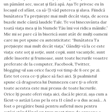
un pământ sec, uscat şi fără apă. Aşa Te privesc eu în
locaşul cel sfânt, ca să-Ţi văd puterea şi slava. Fiindcă
bunătatea Ta preţuieşte mai mult decât viaţa, de aceea
buzele mele cântă laudele Tale. Te voi binecuvânta dar
toată viaţa mea şi în Numele Tău îmi voi ridica mâinile.”
M
ie mi se pare că în biserică sunt atât de mulţi oameni
care nu pot spune cu autenticitate: “Bunătatea Ta
preţuieşte mai mult decât viaţa.” Gândiţi-vă la ce este
viaţa: este soţ şi soţie, sunt copii, sunt vacanţele, sunt
zilele însorite şi frumoase, sunt toate lucrurile voastre
preferate de la computer,
F
acebook,
T
witter,
blogging-ul sau orice faceţi voi timp de 8 ore pe zi.
Este tot ceea ce-ţi place să faci aici. Şi psalmistul
spune
că
dragostea lui Dumnezeu care ţi-a oferit
toate acestea este mai presus de toate lucrurile.
Orice îţi poate oferi viaţa aici, dacă le pierzi, aşa cum a
făcut-o astăzi Less pe la ora 11 când s-a dus acasă
..
. A
fost o pregătire bună pentru sufletul meu pentru