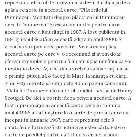
reprezintă efortul de a rezuma şi de-a clarifica şi de a
apăra ce scrie în această carte. “
Plăcerile lui
Dumnezeu
: Meditaţii despre plăcerea lui Dumnezeu
de-a fi Dumnezeu.
”
Şi există un motiv pentru care
această carte a luat fiinţă în 1987. A fost publicată în
1991 şi republicată în această ediţie în anul 2000. Şi
vreau să vă spun acea poveste. Povestea implică
această carte pe care v-o recomand şi avem doar
câteva exemplare pentru că nu am spus nimănui că voi
menţiona de ea. Aşa că, dacă vreţi să vă înscrieţi ca să
o primiţi, puteţi să o faceţi la Matt, la măsuţa cu cărţi.
Şi nu veţi regreta să citiţi cele 90 de pagini care sunt
“
Viaţa lui Dumnezeu în sufletul omului
”
,
scrisă de Henry
Scougal.
D
e aici a pornit ideea pentru această carte. A
fost o propoziţie în această carte care în toamna
anului 1986 a dat naştere la o serie de predici care au
început în ianuarie 1987, care reprezintă cele 9
capitole ce formează structura acestei cărţi. Este o
carte de predici pentru că tot ceea ce scriu sunt