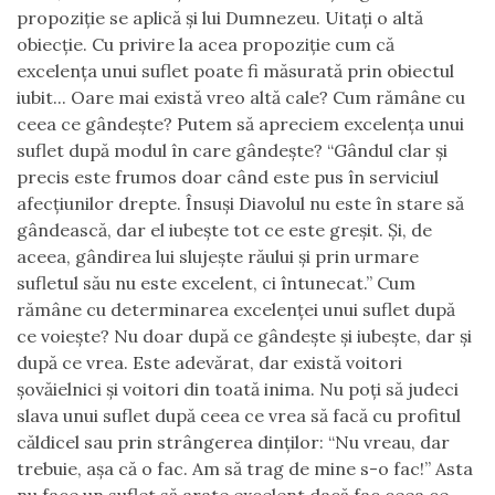
propoziţie se aplică şi lui Dumnezeu. Uitaţi o altă
obiecţie. Cu privire la acea propoziţie cum că
excelenţa unui suflet poate fi măsurată prin obiectul
iubit
... O
are mai există vreo altă cale? Cum rămâne cu
ceea ce gândeşte? Putem să apreciem excelenţa unui
suflet după modul în care gândeşte? “Gândul clar şi
precis este frumos doar când este pus în serviciul
afecţiunilor drepte. Însuşi Diavolul nu este în stare să
gândească, dar el iubeşte tot ce este greşit. Şi
,
de
aceea
,
gândirea lui slujeşte răului şi prin urmare
sufletul său nu este excelent
,
ci întunecat.” Cum
rămâne cu determinarea excelenţei unui suflet după
ce voieşte? Nu doar după ce gândeşte şi iubeşte, dar şi
după ce vrea. Este adevărat, dar există voitori
şovăielnici şi voitori din toată inima. Nu poţi să judeci
slava unui suflet după ceea ce vrea să facă cu profitul
căldicel sau prin strângerea dinţilor: “Nu vreau, dar
trebuie, aşa că o fac. Am să trag de mine s-o fac!
”
Asta