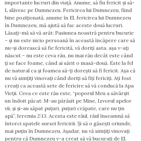
importante lucruri din viaţă. Anume, să fiu fericit şi să-
L slăvesc pe Dumnezeu. Fericirea lui Dumnezeu, fiind
bine poziţionată, anume în El, fericirea lui Dumnezeu
în Dumnezeu, mă ajută să fac aceste două lucruri.
Lăsaţi-mă să vă arăt: Pasiunea noastră pentru bucurie
– şi nu este nicio persoană în această încăpere care să
nu-şi dorească să fie fericită, vă doriţi asta, aşa v-aţi
născut – nu este ceva rău, nu mai rău decât este când
ţi se face foame, când ai sărit o masă-două. Este la fel
de natural ca şi foamea să-ţi doreşti să fi fericit. Aşa că
nu vă simţiţi vinovaţi când doriţi să fiţi fericiţi. Aţi fost
creaţi ca această sete de fericire să vă conducă la Apa
Vieţii.
Ceea ce este rău este,
“poporul Meu a săvârşit
un îndoit păcat: M-au părăsit pe Mine, Izvorul apelor
vii, şi şi-au săpat puţuri, puţuri crăpate, care nu ţin
apă”
,
Ieremia 2:13. Acesta este răul, răul înseamnă să
întorci spatele sursei fericirii. Şi să o găseşti oriunde,
mai puţin în Dumnezeu. Aşadar, nu vă simţiţi vinovaţi
pentru că Dumnezeu v-a creat să vă bucuraţi de El.