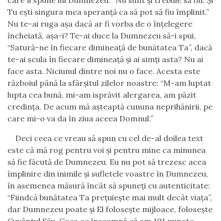
care îi spune lui Dumnezeu: “Nu sunt şi trebuie să fiu. Și
Tu eşti singura mea speranţă ca să pot să fiu împlinit.
”
Nu te-ai ruga aşa dacă ar fi vorba de o înţelegere
încheiată, aşa-i? Te-ai duce la Dumnezeu să-i spui,
“Satură-ne în fiecare dimineaţă de bunătatea Ta”, dacă
te-ai scula în fiecare dimineaţă şi ai simţi asta? Nu ai
face asta. Niciunul dintre noi nu o face. Acesta este
războiul până la sfârşitul zilelor noastre: “M-am luptat
lupta cea bună, mi-am isprăvit alergarea, am păzit
credinţa. De acum mă aşteaptă cununa neprihănirii, pe
care mi-o va da în ziua aceea Domnul.”
Deci ceea ce vreau să spun cu cel de-al doilea text
este că mă rog pentru voi şi pentru mine ca minunea
să fie făcută de Dumnezeu. Eu nu pot să trezesc acea
împlinire din inimile şi sufletele voastre în Dumnezeu,
în asemenea măsură încât să spuneţi cu autenticitate:
“Fiindcă bunătatea Ta preţuieşte mai mult decât viaţa”,
dar Dumnezeu poate şi El foloseşte mijloace, foloseşte