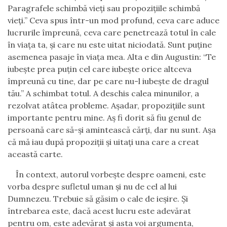
Paragrafele schimbă vieţi sau propoziţiile schimbă
vieţi.” Ceva spus într-un mod profund, ceva care aduce
lucrurile împreună, ceva care penetrează totul în cale
în viaţa ta, şi care nu este uitat niciodată. Sunt puţine
asemenea pasaje în viaţa mea. Alta e din Augustin: “Te
iubeşte prea puţin cel care iubeşte orice altceva
împreună cu
t
ine, dar pe care nu-l iubeşte de dragul
t
ău.” A schimbat totul. A deschis calea minunilor, a
rezolvat atâtea probleme. Aşadar, propoziţiile sunt
importante pentru mine. Aş fi dorit să fiu genul de
persoană care să-şi amintească cărţi, dar nu sunt. Aşa
că mă iau după propoziţii şi uitaţi una care a creat
această carte.
În context, autorul vorbeşte despre oameni, este
vorba despre sufletul uman şi nu de cel al lui
Dumnezeu. Trebuie să găsim o cale de ieşire. Şi
întrebarea este, dacă acest lucru este adevărat
pentru om, este adevărat şi asta voi argumenta,