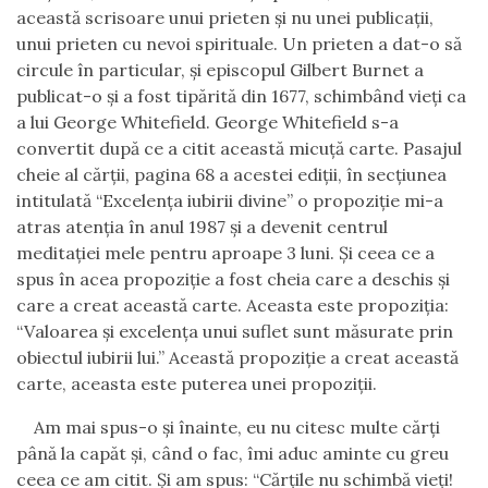
această scrisoare unui prieten şi nu unei publicaţii,
unui prieten cu nevoi spirituale. Un prieten a dat-o să
circule în particular, şi episcopul Gilbert Burnet a
publicat-o şi a fost tipărită din 1677, schimbând vieţi ca
a lui George Whitefield. George W
h
itefield s-a
convertit după ce a citit această micuţă carte. Pasajul
cheie al cărţii, pagina 68 a acestei ediţii, în secţiunea
intitulată “Excelenţa iubirii divine” o propoziţie mi-a
atras atenţia în anul 1987 şi a devenit centrul
meditaţiei mele pentru aproape 3 luni. Şi ceea ce a
spus în acea propoziţie a fost cheia care a deschis şi
care a creat această carte. Aceasta este propoziț
ia
:
“Valoarea şi excelenţa unui suflet sunt măsurate prin
obiectul iubirii lui.” Această propoziţie a creat această
carte, aceasta este puterea unei propoziţii.
Am mai spus-o şi înainte, eu nu citesc multe cărţi
până la capăt şi
,
când o fac
,
îmi aduc aminte cu greu
ceea ce am citit. Şi am spus: “Cărţile nu schimbă vieţi!