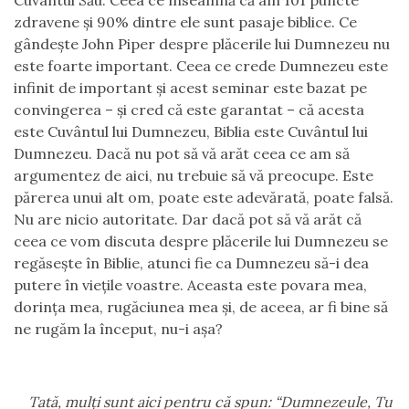
Cuvântul Său. Ceea ce înseamnă că am 101
puncte
zdravene şi 90% dintre ele sunt pasaje biblice.
C
e
gândeşte John Piper despre plăcerile lui Dumnezeu nu
este foarte important. Ceea ce crede Dumnezeu este
infinit de important şi acest seminar este bazat pe
convingerea – şi cred că este garantat – că acesta
este Cuvântul lui Dumnezeu, Biblia este Cuvântul lui
Dumnezeu.
D
acă nu pot să vă arăt ceea c
e
am să
argumentez de aici, nu trebuie să vă preocupe. Este
părerea unui alt om, poate este adevărată, poate falsă.
Nu are nicio autoritate. Dar dacă pot să vă arăt că
ceea ce vom discuta despre plăcerile lui Dumnezeu se
regăseşte în Biblie, atunci fie ca Dumnezeu să-i dea
putere în vieţile voastre. Aceasta este povara mea,
dorinţa mea, rugăciunea mea şi
,
de aceea
,
ar fi bine să
ne rugăm la început, nu-i aşa?
T
ată, mulţi sunt aici pentru că spun: “Dumnezeule, Tu