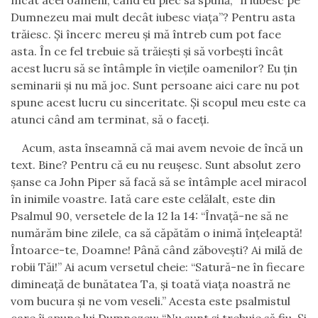
încât acei oameni, când
eu
plec să spună, “
Î
l iubesc pe
Dumnezeu mai mult decât iubesc viaţa
”
? Pentru asta
trăiesc. Şi încerc mereu şi mă întreb cum pot face
asta. În ce fel trebuie să trăieşti şi să vorbeşti încât
acest lucru să se întâmple în vieţile oamenilor? Eu ţin
seminarii şi nu mă joc. Sunt persoane aici care nu pot
spune acest lucru cu sinceritate. Şi scopul meu este ca
atunci când am terminat, să o faceţi.
Acum, asta înseamnă că mai avem nevoie de încă un
text. Bine? Pentru că eu nu reuşesc. Sunt absolut zero
şanse ca John Piper să facă să se întâmple acel miracol
în inimile voastre. Iată care este celălalt, este din
P
salmul 90, versetele de la 12 la 14: “Învaţă-ne să ne
numărăm bine zilele, ca să căpătăm o inimă înţeleaptă!
Întoarce-te, Doamne! Până când zăboveşti? Ai milă de
robii Tăi!” Ai acum versetul cheie: “Satură-ne în fiecare
dimineaţă de bunătatea Ta, şi toată viaţa noastră ne
vom bucura şi ne vom veseli.” Acesta este psalmistul