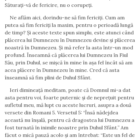
Săturaţi-vă de fericire, nu o corupeţi.
Ne aflăm aici, dorindu-ne să fim fericiţi. Cum am
putea să fim fericiţi la maxim, pentru o perioadă lungă
de timp? Şi aceste texte spun simplu, este atunci când
plăcerea lui Dumnezeu în Dumnezeu devine şi plăcerea
noastră în Dumnezeu. Şi mă refer la asta într-un mod
profund. Înseamnă că plăcerea lui Dumnezeu în Fiul
Său, prin Duhul, se mişcă în mine în aşa fel încât să am
acea plăcere în Dumnezeu în mine. Cred că asta
înseamnă să fim plini de Duhul Sfânt.
Ieri dimineaţă meditam, poate că Domnul mi-a dat
asta pentru voi, foarte puternic şi de nepreţuit pentru
sufletul meu, mă lupt cu aceste lucruri, asupra a două
versete din Romani 5. Versetul 5: “Însă nădejdea
această nu înşală, pentru că dragostea lui Dumnezeu a
fost turnată în inimile noastre prin Duhul Sfânt.” Am
făcut o mică pauză acolo şi am întrebat: “Este un fel de