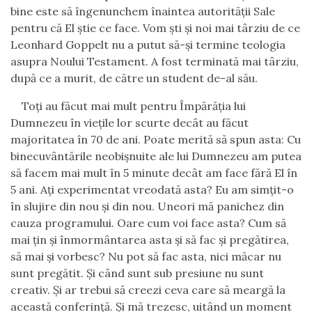
bine este să îngenunchem înaintea autorităţii Sale
pentru că El ştie ce face. Vom şti şi noi mai târziu de ce
Leonhard Goppelt nu a putut să-şi termine teologia
asupra Noului Testament. A fost terminată mai târziu,
după ce a murit, de către un student de-al său.
Toţi au făcut mai mult pentru Împărăţia lui
Dumnezeu în vieţile lor scurte decât au făcut
majoritatea în 70 de ani. Poate merită să spun asta: Cu
binecuvântările neobişnuite a
le
lui Dumnezeu am putea
să facem mai mult în 5 minute decât am face fără El în
5 ani. Aţi experimentat vreodată asta? Eu am simţit-o
în slujire din nou şi din nou. Uneori mă panichez din
cauza programului. Oare cum voi face asta? Cum să
mai ţin şi înmormântarea asta şi să fac şi pregătirea,
să mai şi vorbesc? Nu pot să fac asta, nici măcar nu
sunt pregătit. Şi când sunt sub presiune nu sunt
creativ. Şi ar trebui să creezi ceva care să meargă la
această conferinţă. Şi mă trezesc, uitând un moment