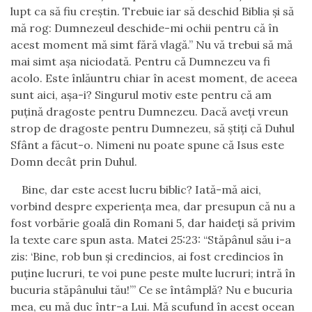
lupt ca să fiu creştin. Trebuie iar să deschid Biblia şi să
mă rog: Dumnezeul deschide-mi ochii pentru că în
acest moment mă simt fără vlagă.”
Nu vă trebui să mă
mai simt aşa niciodată. Pentru că Dumnezeu va fi
acolo. Este înlăuntru chiar în acest moment, de aceea
sunt aici, aşa-i? Singurul motiv este pentru că am
puţină dragoste pentru Dumnezeu. Dacă aveţi vreun
strop de dragoste pentru Dumnezeu, să ştiţi că Duhul
Sfânt a făcut-o. Nimeni nu poate spune că Isus este
Domn decât prin Duhul.
Bine, dar este acest lucru biblic? Iată-mă aici,
vorbind despre experienţa mea, dar presupun că nu a
fost vorbărie goală din Rom
a
ni 5, dar haideţi să privim
la texte care spun asta. Matei 25:23: “Stăpânul său i-a
zis: ‘Bine, rob bun şi credincios, ai fost credincios în
puţine lucruri, te voi pune peste multe lucruri; intră în
bucuria stăpânului tău!
’”
Ce se întâmplă? Nu e bucuria
mea, eu mă duc într-a Lui. Mă scufund în acest ocean