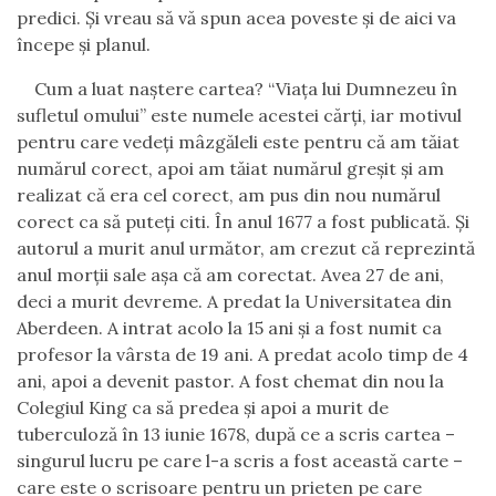
predici. Şi vreau să vă spun acea poveste şi de aici va
începe şi planul.
Cum a luat naştere cartea? “
Viaţa lui Dumnezeu în
sufletul omului
”
este numele acestei cărţi,
iar
motivul
pentru care vedeţi mâzgăleli este pentru că am tăiat
numărul corect, apoi am tăiat numărul greşit şi am
realizat că era cel corect, am pus din nou numărul
corect ca să puteţi citi. În anul 1677 a fost publicată. Şi
autorul a murit anul următor, am crezut că reprezintă
anul morţii sale aşa că am corectat. Avea 27 de ani,
deci a murit devreme. A predat la Universitatea din
Aberdeen. A intrat acolo la 15 ani şi a fost numit ca
profesor la vârsta de 19 ani. A predat acolo timp de 4
ani
,
apoi a devenit pastor. A fost chemat din nou la
Colegiul King ca să predea şi apoi a murit de
tuberculoză în 13 iunie 1678, după ce a scris
cartea
–
singurul lucru pe care l-a scris a fost această carte –
care este o scrisoare pentru un prieten pe care