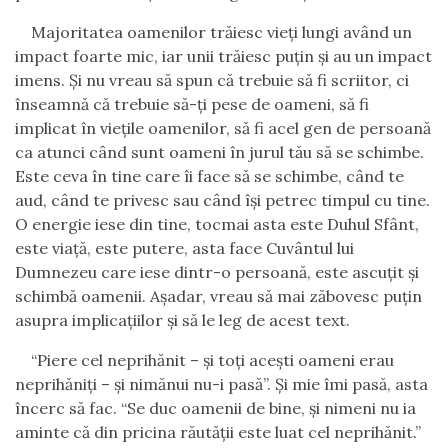
Majoritatea oamenilor trăiesc vieţi lungi având un
impact foarte mic,
iar
unii trăiesc puţin şi au un impact
imens. Şi nu vreau să spun că trebuie să fi scriitor, ci
înseamnă că trebuie să-ţi pese de oameni, să fi
implicat în vieţile oamenilor, să fi acel gen de persoană
ca atunci când sunt oameni în jurul tău să se schimbe.
Este ceva în tine care îi face să se schimbe, când te
aud, când te privesc sau când îşi petrec timpul cu tine.
O energie iese din tine, tocmai asta este Duhul Sfânt,
este viaţă, este putere, asta face Cuvântul lui
Dumnezeu care iese dintr-o persoană, este ascuţit şi
schimbă oamenii. Aşadar, vreau să mai zăbovesc puţin
asupra implicaţiilor şi să le leg de acest text.
“Piere cel neprihănit – şi toţi aceşti oameni erau
neprihăniţi – şi nimănui nu-i pasă”. Şi mie îmi pasă, asta
încerc să fac. “
S
e duc oamenii de bine, şi nimeni nu ia
aminte că din pricina răutăţii este luat cel neprihănit.”