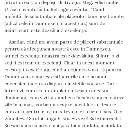
intrat în ea şi au depăşit distracţia. Mega-distracţie.
Urăsc cuvântul ăsta. Retrage cuvântul. “Când
încântările substanţiale ale plăcerilor bine poziţionate,
(adică cele în Dumnezeu în acest caz) sunt de
neîntrecut, este dezvăluită excelenţa.”
Aşadar, când noi avem parte de plăceri substanţiale
pentru că afecţiunea noastră este în Dumnezeu,
atunci excelenţa noastră este dezvăluită. Şi într-o zi
veţi fi extrem de excelenţi. Chiar în acest moment
creşteţi în excelenţă, când afecţiunea voastră pentru
Dumnezeu se măreşte şi lucrurile care nu sunt
cucernice încep să dispară din vieţile voastre. Dar
într-o zi, cum s-a întâmplat cu Less în această
dimineaţă, l-am vizitat când era încă în viaţă cu câteva
zile în urmă şi vorbeam despre acest lucru, despre
cum ar fi pentru el că în câteva ore să fie cu Isus. Ore,
gândiţi-vă! Să stai lângă El şi să-L vezi! Este incredibil.
Şi i-am spus că nu va mai păcătui niciodată, niciodată.