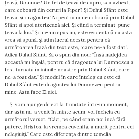
ţeavă, Doamne? Un fel de ţeavă de cupru, sau azbest,
care coboară din ceruri la Piper? Şi Duhul Sfânt este
ţeava, şi dragostea Ta pentru mine coboară prin Duhul
Sfânt şi apoi aterizează aici. Şi când a terminat, pune
ţeava la loc.
”
Şi
mi-
am spus nu, este evident că nu asta
vrea să spună, şi ştim lucrul acesta pentru că
următoarea frază din text este, “care ne-a fost dat”
.
Adică Duhul Sfânt. Să o spun din nou: “Însă nădejdea
această nu înşală, pentru că dragostea lui Dumnezeu a
fost turnată în inimile noastre prin Duhul Sfânt, care
ne-a fost dat.” Şi modul în care înţeleg eu este că
Duhul Sfânt este dragostea lui Dumnezeu pentru
mine. Asta face El aici.
Şi vom ajunge direct la Trinitate într-un moment,
dar asta mi-a venit în minte acum, voi încheia cu
următorul verset. “Căci, pe când eram noi încă fără
putere, Hristos, la vremea cuvenită, a murit pentru cei
nelegiuiţi.” Care este diferenţa dintre temelia