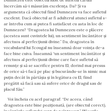
Dumnezeu este obiectul iubit de sufletul căruia
încercăm să-i măsurăm excelenţa. Da? Şi va
argumenta că obiectul fiind Dumnezeu va face sufletul
excelent. Dacă obiectul ar fi adulterul atunci sufletul s-
ar întreba cum ai putea fi satisfăcut cu asta în loc de
Dumnezeu? “Dragostea lui Dumnezeu este o plăcere
(acestea sunt cuvintele lui), un sentiment încântător şi
afectuos al perfecţiunii divine.” Da, dragostea în
vocabularul lui Scougal nu înseamnă doar voinţa de-a
face bine cuiva. Înseamnă “un sentiment încântător şi
afectuos al perfecţiunii divine care face sufletul să
renunţe şi să se sacrifice pentru El, dorind mai presus
de orice să-i facă pe plac şi bucurându-se în nimic mai
puţin decât în părtăşia şi în legătura cu El, fiind
pregătit să facă sau să sufere orice de dragul sau de
placul Său.”
Voi încheia cu acel paragraf: “De aceea
,
când
dragostea este bine poziţionată, (are obiectul corect),