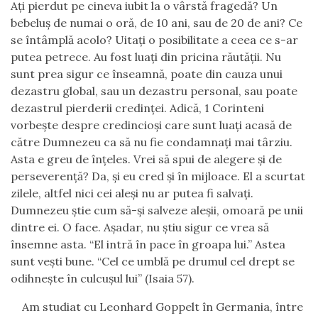
Aţi pierdut pe cineva iubit la o vârstă fragedă? Un
bebeluş de numai o oră, de 10 ani, sau de 20 de ani? Ce
se întâmplă acolo? Uitaţi o posibilitate a ceea ce s-ar
putea petrece. Au fost luaţi din pricina
răutății
. Nu
sunt prea sigur ce înseamnă, poate din cauza unui
dezastru global, sau un dezastru personal, sau poate
dezastrul pierderii credinţei. Adică, 1 Corinteni
vorbeşte despre credincioşi care sunt luaţi acasă de
către Dumnezeu ca să nu fie condamnaţi mai târziu.
Asta e greu de înţeles. Vrei să spui de alegere şi de
perseverenţă? Da, şi eu cred şi în mijloace. El a scurtat
zilele,
altfel nici cei
aleşi nu
ar putea fi
salvaţi.
Dumnezeu ştie cum să-şi salveze aleşii, omoară pe unii
dintre ei. O face. Aşadar
,
nu ştiu sigur ce vrea să
însemne asta.
“El intră în pace în groapa lui
.
” Astea
sunt veşti bune. “
C
el ce umblă pe drumul cel drept se
odihneşte în culcuşul lui” (Isaia 57)
.
Am studiat cu Leonhard Goppelt în Germania, între