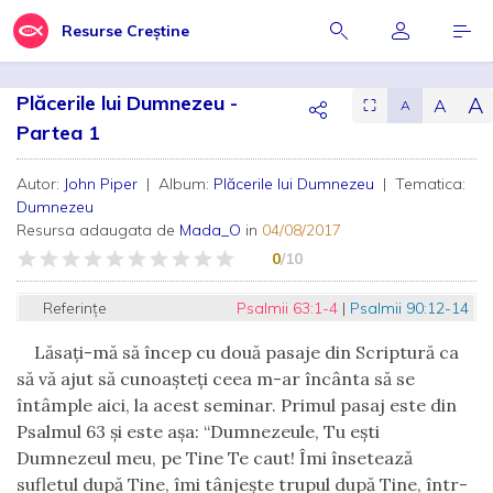
Resurse Creștine
Plăcerile lui Dumnezeu -
A
A
⛶
A
Partea 1
Autor:
John Piper
| Album:
Plăcerile lui Dumnezeu
| Tematica:
Dumnezeu
Resursa adaugata de
Mada_O
in
04/08/2017
0
/10
Referințe
Psalmii 63:1-4
|
Psalmii 90:12-14
Lăsaţi-mă să încep cu două pasaje din Scriptură ca
să vă ajut să cunoaşteţi ceea m-ar încânta să se
întâmple aici, la acest seminar. Primul pasaj este din
P
salmul 63 şi este aşa:
“Dumnezeule, Tu eşti
Dumnezeul meu, pe Tine Te caut! Îmi însetează
sufletul după Tine, îmi tânjeşte trupul după Tine, într-