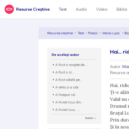
Resurse Creștine
Text
Audio
Video
Biblia
Resurse creștine
Text
Poezii
Maria Luca
Ba
Hai... ri
De același autor
A fost o noapte de...
Autor:
Mar
A fost o zi...
Resursa 
A fost odată pe...
Hai, ridi
A ierta şi a iubi
Ţi-e ală
A început să...
Valul nu
A înviat Isus din...
Drumul n
A înviat Isus......
Braţul L
Inainte
Prin dur
Şi în no