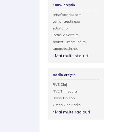
100% creștin
ariseforchrist.com
cantaricrestine.ro
eBiblia.ro
lectiicuobiecte.ro
proiectulimpreuna.ro
tanarcrestin.net
Mai multe site-uri
Radio creștin
RVE Cluj
RVE Timisoara
Radio Unison
Cross One Radio
Mai multe radiouri