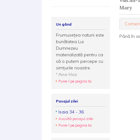
Vulcan-
Mary
Coment
Un gând
Frumusețea naturii este
Până în a
bunătatea Lui
Dumnezeu
materializată pentru ca
să o putem percepe cu
simțurile noastre.
Ana Haz
Pune-l pe pagina ta
Pasajul zilei
Isaia 34 - 36
Ascultă pasajul zilei
Pune-l pe pagina ta