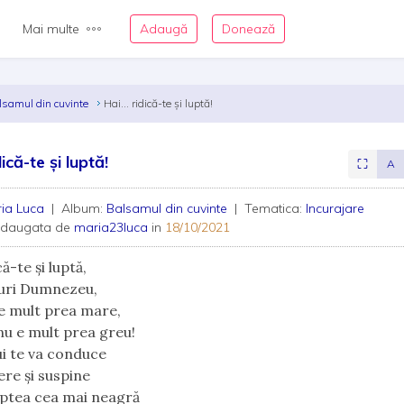
Mai multe
Adaugă
Donează
lsamul din cuvinte
Hai... ridică-te și luptă!
dică-te și luptă!
⛶
A
ia Luca
| Album:
Balsamul din cuvinte
| Tematica:
Incurajare
adaugata de
maria23luca
in
18/10/2021
că-te şi luptă,
turi Dumnezeu,
 e mult prea mare,
u e mult prea greu!
ui te va conduce
ere şi suspine
aptea cea mai neagră