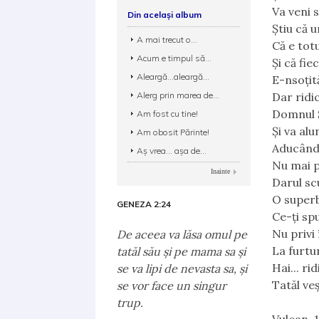
Va veni s
Din același album
Ştiu că u
A mai trecut o...
Că e tot
Acum e timpul să...
Şi că fie
Aleargă...aleargă...
E-nsoţit
Alerg prin marea de...
Dar ridic
Domnul S
Am fost cu tine!
Şi va al
Am obosit Părinte!
Aducând 
Aș vrea... așa de...
Nu mai p
Inainte
Darul sc
O super
GENEZA 2:24
Ce-ţi spu
Nu privi 
De aceea va lăsa omul pe
La furtu
tatăl său şi pe mama sa şi
Hai... ri
se va lipi de nevasta sa, şi
Tatăl veş
se vor face un singur
trup.