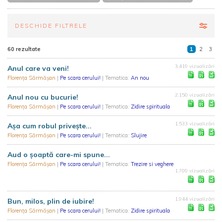
DESCHIDE FILTRELE
60 rezultate
1
2
3
3.419 vizualizări
Anul care va veni!
Florența Sărmășan
|
Pe scara cerului!
| Tematica:
An nou
2.150 vizualizări
Anul nou cu bucurie!
Florența Sărmășan
|
Pe scara cerului!
| Tematica:
Zidire spirituala
1.533 vizualizări
Așa cum robul privește...
Florența Sărmășan
|
Pe scara cerului!
| Tematica:
Slujire
Aud o şoaptă care-mi spune...
Florența Sărmășan
|
Pe scara cerului!
| Tematica:
Trezire si veghere
1.709 vizualizări
1.944 vizualizări
Bun, milos, plin de iubire!
Florența Sărmășan
|
Pe scara cerului!
| Tematica:
Zidire spirituala