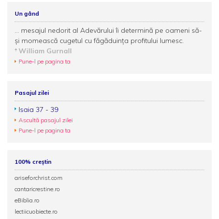
Un gând
... mesajul nedorit al Adevărului îi determină pe oameni să-
și momească cugetul cu făgăduința profitului lumesc.
William Gurnall
Pune-l pe pagina ta
Pasajul zilei
Isaia 37 - 39
Ascultă pasajul zilei
Pune-l pe pagina ta
100% creștin
ariseforchrist.com
cantaricrestine.ro
eBiblia.ro
lectiicuobiecte.ro