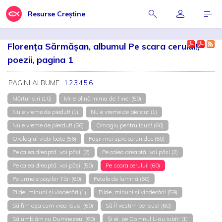
Resurse Creștine
Florența Sărmășan, albumul Pe scara cerului!,
poezii, pagina 1
PAGINI ALBUME:
1
2
3
4
5
6
Mărturisiri (10)
Mi-e plină inima de Tine! (50)
Nu e vreme de piedut! (1)
Nu e vreme de pierdut (1)
Nu e vreme de pierdut! (56)
Omagiu pentru Isus! (60)
Orologiul vieții bate (56)
Pașii mei spre ceruri duc (60)
Pe calea dreaptă, voi păși! (2)
Pe calea dreaptă, voi păși (2)
Pe calea dreaptă, voi păși! (50)
Pe scara cerului! (60)
Pe urmele pașilor Tăi! (60)
Petale de lumină (60)
Pilde, minuni și vindecări (1)
Pilde, minuni și vindecări! (59)
Să fim așa cum vrea Isus! (60)
Să Îl vestim pe Isus! (60)
Să umblăm cu Dumnezeu! (60)
Și ei, pe Domnul L-au iubit! (1)