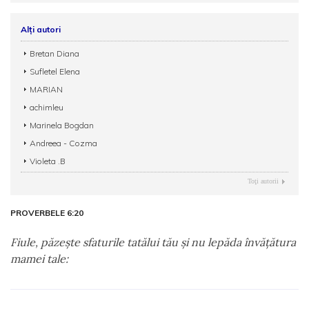
Alți autori
Bretan Diana
Sufletel Elena
MARIAN
achimleu
Marinela Bogdan
Andreea - Cozma
Violeta .B
Toţi autorii
PROVERBELE 6:20
Fiule, păzeşte sfaturile tatălui tău şi nu lepăda învăţătura
mamei tale: