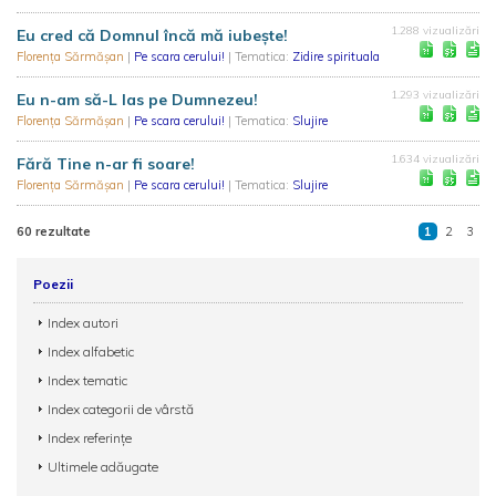
1.288 vizualizări
Eu cred că Domnul încă mă iubeşte!
Florența Sărmășan
|
Pe scara cerului!
| Tematica:
Zidire spirituala
1.293 vizualizări
Eu n-am să-L las pe Dumnezeu!
Florența Sărmășan
|
Pe scara cerului!
| Tematica:
Slujire
1.634 vizualizări
Fără Tine n-ar fi soare!
Florența Sărmășan
|
Pe scara cerului!
| Tematica:
Slujire
60 rezultate
1
2
3
Poezii
Index autori
Index alfabetic
Index tematic
Index categorii de vârstă
Index referințe
Ultimele adăugate