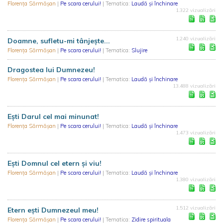
Florența Sărmășan
|
Pe scara cerului!
| Tematica:
Laudă și închinare
1.322 vizualizări
1.240 vizualizări
Doamne, sufletu-mi tânjeşte...
Florența Sărmășan
|
Pe scara cerului!
| Tematica:
Slujire
Dragostea lui Dumnezeu!
Florența Sărmășan
|
Pe scara cerului!
| Tematica:
Laudă și închinare
13.488 vizualizări
Eşti Darul cel mai minunat!
Florența Sărmășan
|
Pe scara cerului!
| Tematica:
Laudă și închinare
1.473 vizualizări
Eşti Domnul cel etern şi viu!
Florența Sărmășan
|
Pe scara cerului!
| Tematica:
Laudă și închinare
1.380 vizualizări
1.512 vizualizări
Etern eşti Dumnezeul meu!
Florența Sărmășan
|
Pe scara cerului!
| Tematica:
Zidire spirituala