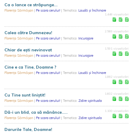
Ca o lance ce străpunge...
Florența Sărmășan
|
Pe scara cerului!
| Tematica:
Laudă și închinare
1.448 vizualizări
2.569 vizualizări
Calea către Dumnezeu!
Florența Sărmășan
|
Pe scara cerului!
| Tematica:
Incurajare
1.591 vizualizări
Chiar de eşti nevinovat
Florența Sărmășan
|
Pe scara cerului!
| Tematica:
Incurajare
Cine e ca Tine, Doamne ?
Florența Sărmășan
|
Pe scara cerului!
| Tematica:
Laudă și închinare
1.882 vizualizări
1.602 vizualizări
Cu Tine sunt liniștit!
Florența Sărmășan
|
Pe scara cerului!
| Tematica:
Zidire spirituala
1.100 vizualizări
Dă-i un blid, ca să mănânce.....
Florența Sărmășan
|
Pe scara cerului!
| Tematica:
Zidire spirituala
Darurile Tale, Doamne!