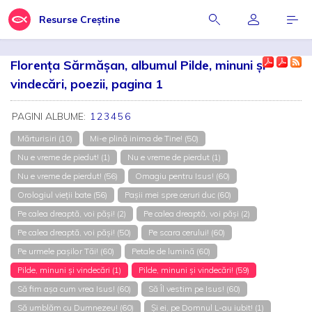
Resurse Creștine
Florența Sărmășan, albumul Pilde, minuni și
vindecări, poezii, pagina 1
PAGINI ALBUME:
1
2
3
4
5
6
Mărturisiri (10)
Mi-e plină inima de Tine! (50)
Nu e vreme de piedut! (1)
Nu e vreme de pierdut (1)
Nu e vreme de pierdut! (56)
Omagiu pentru Isus! (60)
Orologiul vieții bate (56)
Pașii mei spre ceruri duc (60)
Pe calea dreaptă, voi păși! (2)
Pe calea dreaptă, voi păși (2)
Pe calea dreaptă, voi păși! (50)
Pe scara cerului! (60)
Pe urmele pașilor Tăi! (60)
Petale de lumină (60)
Pilde, minuni și vindecări (1)
Pilde, minuni și vindecări! (59)
Să fim așa cum vrea Isus! (60)
Să Îl vestim pe Isus! (60)
Să umblăm cu Dumnezeu! (60)
Și ei, pe Domnul L-au iubit! (1)