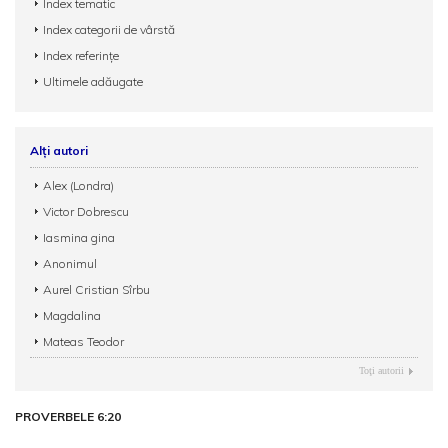
Index tematic
Index categorii de vârstă
Index referințe
Ultimele adăugate
Alți autori
Alex (Londra)
Victor Dobrescu
Iasmina gina
Anonimul
Aurel Cristian Sîrbu
Magdalina
Mateas Teodor
Toţi autorii
PROVERBELE 6:20