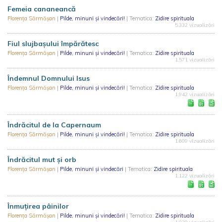
Femeia cananeancă
Florența Sărmășan
|
Pilde, minuni și vindecări!
| Tematica:
Zidire spirituala
5.332 vizualizări
Fiul slujbaşului împărătesc
Florența Sărmășan
|
Pilde, minuni și vindecări!
| Tematica:
Zidire spirituala
1.571 vizualizări
Îndemnul Domnului Isus
Florența Sărmășan
|
Pilde, minuni și vindecări!
| Tematica:
Zidire spirituala
1.942 vizualizări
Îndrăcitul de la Capernaum
Florența Sărmășan
|
Pilde, minuni și vindecări!
| Tematica:
Zidire spirituala
1.609 vizualizări
Îndrăcitul mut şi orb
Florența Sărmășan
|
Pilde, minuni și vindecări
| Tematica:
Zidire spirituala
1.122 vizualizări
Înmuţirea pâinilor
Florența Sărmășan
|
Pilde, minuni și vindecări!
| Tematica:
Zidire spirituala