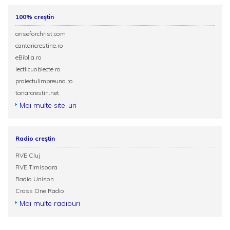
100% creștin
ariseforchrist.com
cantaricrestine.ro
eBiblia.ro
lectiicuobiecte.ro
proiectulimpreuna.ro
tanarcrestin.net
Mai multe site-uri
Radio creștin
RVE Cluj
RVE Timisoara
Radio Unison
Cross One Radio
Mai multe radiouri