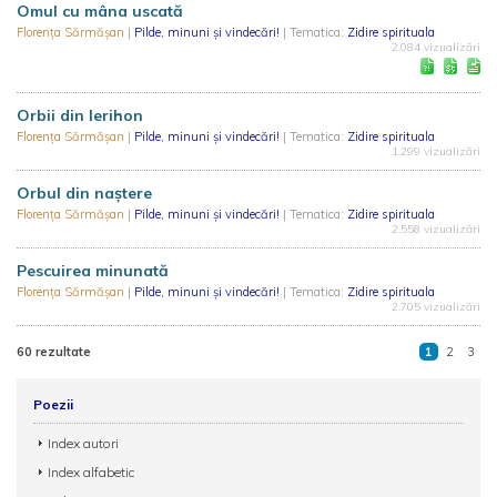
Omul cu mâna uscată
Florența Sărmășan
|
Pilde, minuni și vindecări!
| Tematica:
Zidire spirituala
2.084 vizualizări
Orbii din Ierihon
Florența Sărmășan
|
Pilde, minuni și vindecări!
| Tematica:
Zidire spirituala
1.299 vizualizări
Orbul din naştere
Florența Sărmășan
|
Pilde, minuni și vindecări!
| Tematica:
Zidire spirituala
2.558 vizualizări
Pescuirea minunată
Florența Sărmășan
|
Pilde, minuni și vindecări!
| Tematica:
Zidire spirituala
2.705 vizualizări
60 rezultate
1
2
3
Poezii
Index autori
Index alfabetic