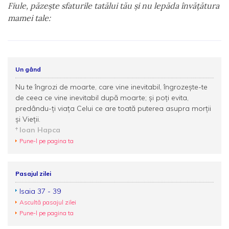
Fiule, păzeşte sfaturile tatălui tău şi nu lepăda învăţătura
mamei tale:
Un gând
Nu te îngrozi de moarte, care vine inevitabil, îngrozește-te
de ceea ce vine inevitabil după moarte; şi poţi evita,
predându-ţi viaţa Celui ce are toată puterea asupra morţii
şi Vieţii.
Ioan Hapca
Pune-l pe pagina ta
Pasajul zilei
Isaia 37 - 39
Ascultă pasajul zilei
Pune-l pe pagina ta