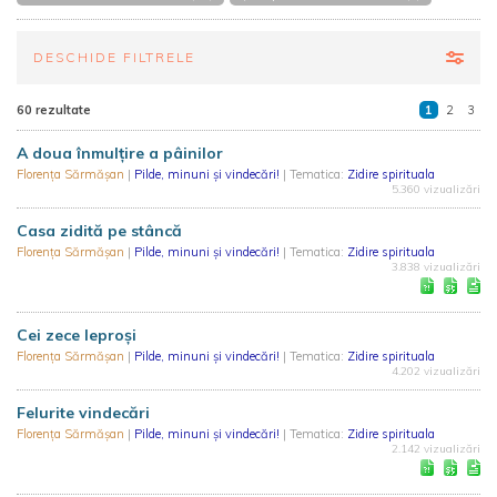
DESCHIDE FILTRELE
60 rezultate
1
2
3
A doua înmulţire a pâinilor
Florența Sărmășan
|
Pilde, minuni și vindecări!
| Tematica:
Zidire spirituala
5.360 vizualizări
Casa zidită pe stâncă
Florența Sărmășan
|
Pilde, minuni și vindecări!
| Tematica:
Zidire spirituala
3.838 vizualizări
Cei zece leproşi
Florența Sărmășan
|
Pilde, minuni și vindecări!
| Tematica:
Zidire spirituala
4.202 vizualizări
Felurite vindecări
Florența Sărmășan
|
Pilde, minuni și vindecări!
| Tematica:
Zidire spirituala
2.142 vizualizări