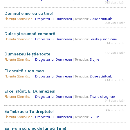
513 vizualizări
Domnul e mereu cu tine!
Florența Sărmășan
|
Dragostea lui Dumnezeu
| Tematica:
Zidire spirituala
990 vizualizări
Dulce și scumpă comoară
Florența Sărmășan
|
Dragostea lui Dumnezeu
| Tematica:
Laudă și închinare
614 vizualizări
747 vizualizări
Dumnezeu le știe toate
Florența Sărmășan
|
Dragostea lui Dumnezeu
| Tematica:
Slujire
El ascultă ruga mea
Florența Sărmășan
|
Dragostea lui Dumnezeu
| Tematica:
Zidire spirituala
714 vizualizări
El cel sfânt, El Dumnezeu!
Florența Sărmășan
|
Dragostea lui Dumnezeu
| Tematica:
Trezire si veghere
544 vizualizări
586 vizualizări
Eu îmbrac a Ta dreptate!
Florența Sărmășan
|
Dragostea lui Dumnezeu
| Tematica:
Slujire
Eu n-am să plec de lângă Tine!