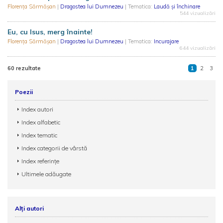
Florența Sărmășan
|
Dragostea lui Dumnezeu
| Tematica:
Laudă și închinare
544 vizualizări
Eu, cu Isus, merg înainte!
Florența Sărmășan
|
Dragostea lui Dumnezeu
| Tematica:
Incurajare
644 vizualizări
60 rezultate
1
2
3
Poezii
Index autori
Index alfabetic
Index tematic
Index categorii de vârstă
Index referințe
Ultimele adăugate
Alți autori