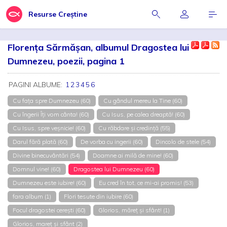
Resurse Creștine
Florența Sărmășan, albumul Dragostea lui
Dumnezeu, poezii, pagina 1
PAGINI ALBUME:
1
2
3
4
5
6
Cu fața spre Dumnezeu (60)
Cu gândul mereu la Tine (60)
Cu îngerii Îți vom cânta! (60)
Cu Isus, pe calea dreaptă! (60)
Cu Isus, spre veșnicie! (60)
Cu răbdare și credință (55)
Darul fără plată (60)
De vorba cu ingerii (60)
Dincolo de stele (54)
Divine binecuvântări (54)
Doamne ai milă de mine! (60)
Domnul vine! (60)
Dragostea lui Dumnezeu (60)
Dumnezeu este iubire! (60)
Eu cred în tot, ce mi-ai promis! (53)
fara album (1)
Flori tesute din iubire (60)
Focul dragostei cerești (60)
Glorios, măreț și sfânt! (1)
Glorios, mareț și sfânt (2)