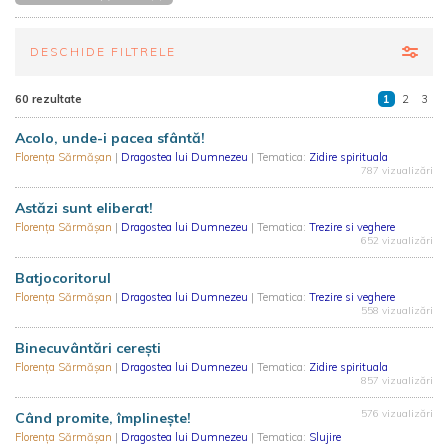
DESCHIDE FILTRELE
60 rezultate
1
2
3
Acolo, unde-i pacea sfântă!
Florența Sărmășan
|
Dragostea lui Dumnezeu
| Tematica:
Zidire spirituala
787 vizualizări
Astăzi sunt eliberat!
Florența Sărmășan
|
Dragostea lui Dumnezeu
| Tematica:
Trezire si veghere
652 vizualizări
Batjocoritorul
Florența Sărmășan
|
Dragostea lui Dumnezeu
| Tematica:
Trezire si veghere
558 vizualizări
Binecuvântări cerești
Florența Sărmășan
|
Dragostea lui Dumnezeu
| Tematica:
Zidire spirituala
857 vizualizări
576 vizualizări
Când promite, împlinește!
Florența Sărmășan
|
Dragostea lui Dumnezeu
| Tematica:
Slujire