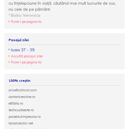
cu înțelepciune în viață, căutând mai mult lucrurile de sus,
nu cele de pe pământ.
Bobu Veronica
Pune-l pe pagina ta
Pasajul zilei
Isaia 37 - 39
Ascultă pasajul zilei
Pune-l pe pagina ta
100% creștin
ariseforchrist.com
cantaricrestine.ro
eBiblia.ro
lectiicuobiecte.ro
proiectulimpreuna.ro
tanarcrestin.net