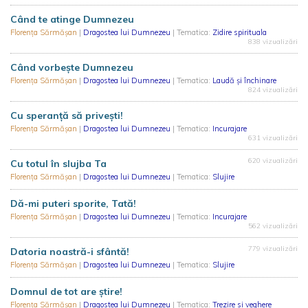
Când te atinge Dumnezeu
Florența Sărmășan
|
Dragostea lui Dumnezeu
| Tematica:
Zidire spirituala
838 vizualizări
Când vorbește Dumnezeu
Florența Sărmășan
|
Dragostea lui Dumnezeu
| Tematica:
Laudă și închinare
824 vizualizări
Cu speranță să privești!
Florența Sărmășan
|
Dragostea lui Dumnezeu
| Tematica:
Incurajare
631 vizualizări
620 vizualizări
Cu totul în slujba Ta
Florența Sărmășan
|
Dragostea lui Dumnezeu
| Tematica:
Slujire
Dă-mi puteri sporite, Tată!
Florența Sărmășan
|
Dragostea lui Dumnezeu
| Tematica:
Incurajare
562 vizualizări
779 vizualizări
Datoria noastră-i sfântă!
Florența Sărmășan
|
Dragostea lui Dumnezeu
| Tematica:
Slujire
Domnul de tot are știre!
Florența Sărmășan
|
Dragostea lui Dumnezeu
| Tematica:
Trezire si veghere