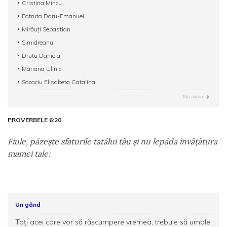
Cristina Mincu
Patruta Doru-Emanuel
Mirăuți Sebastian
Simidreanu
Drutu Daniela
Mariana Ulinici
Socaciu Elisabeta Catalina
Toţi autorii
PROVERBELE 6:20
Fiule, păzeşte sfaturile tatălui tău şi nu lepăda învăţătura
mamei tale:
Un gând
Toți acei care vor să răscumpere vremea, trebuie să umble