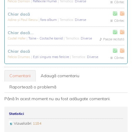
Felicia Damian
|
Reflexiile Humei
| Tematica:
Diverse
Cântec
Chiar dacă
Adina și Paul Iliescu
|
fara album
| Tematica:
Diverse
Cântec
Chiar dacă...
Costel Hofer
|
Taine - Costache Ioanid
| Tematica:
Diverse
Poezie recitată
Chiar dacă
Felicia Drumas
|
Eşti singura mea fericire
| Tematica:
Diverse
Cântec
Comentarii
Adaugă comentariu
Raportează o problemă
Până în acest moment nu au fost adăugate comentarii.
Statistici
Vizualizări:
1184