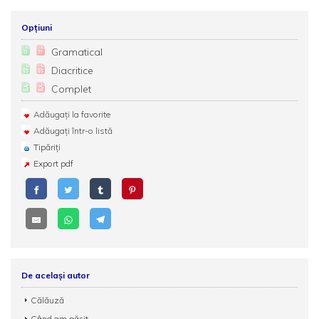
Opțiuni
Gramatical
Diacritice
Complet
Adăugați la favorite
Adăugați într-o listă
Tipăriți
Export pdf
De același autor
Călăuză
Când am pășit...