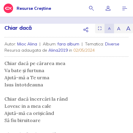
Resurse Creștine
Chiar dacă
A
A
⛶
A
Autor:
Mioc Alina
| Album:
fara album
| Tematica:
Diverse
Resursa adaugata de
Alina2019
in
02/05/2024
Chiar dacă pe cărarea mea
Va bate și furtuna
Ajută-mă a Te urma
Isus întotdeauna
Chiar dacă încercări la rând
Lovesc in a mea cale
Ajută-mă ca orișicând
Să fiu biruitoare