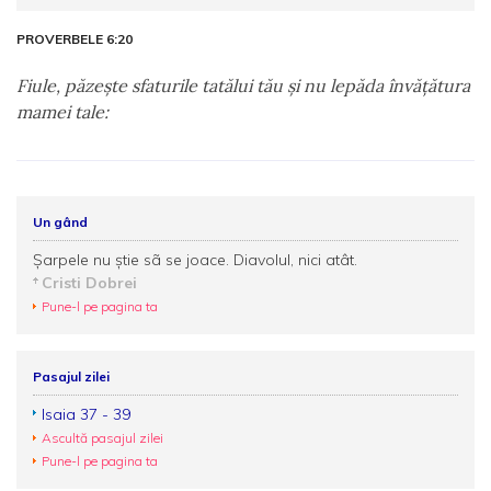
PROVERBELE 6:20
Fiule, păzeşte sfaturile tatălui tău şi nu lepăda învăţătura
mamei tale:
Un gând
Şarpele nu ştie sã se joace. Diavolul, nici atât.
Cristi Dobrei
Pune-l pe pagina ta
Pasajul zilei
Isaia 37 - 39
Ascultă pasajul zilei
Pune-l pe pagina ta