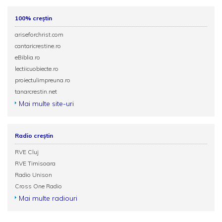
100% creștin
ariseforchrist.com
cantaricrestine.ro
eBiblia.ro
lectiicuobiecte.ro
proiectulimpreuna.ro
tanarcrestin.net
Mai multe site-uri
Radio creștin
RVE Cluj
RVE Timisoara
Radio Unison
Cross One Radio
Mai multe radiouri