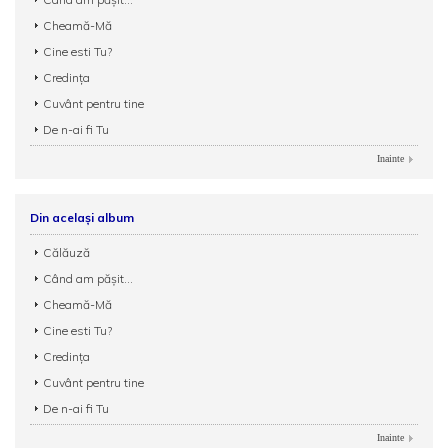
Cheamă-Mă
Cine esti Tu?
Credința
Cuvânt pentru tine
De n-ai fi Tu
Inainte
Din același album
Călăuză
Când am pășit...
Cheamă-Mă
Cine esti Tu?
Credința
Cuvânt pentru tine
De n-ai fi Tu
Inainte