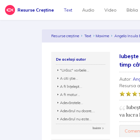
Resurse Creștine
Text
Audio
Video
Biblia
Resurse creștine
Text
Maxime
Angela Insula 
Iubeşte
De același autor
timp câ
"Urăsc" vorbele...
A citi ştie...
Autor:
Ang
Resursa 
A fi înţelept...
A fi matur...
Adevăratele...
Iubeşt
Adevărul nu doare,...
va lucra 
Adevărul nu este...
Inainte
Coment