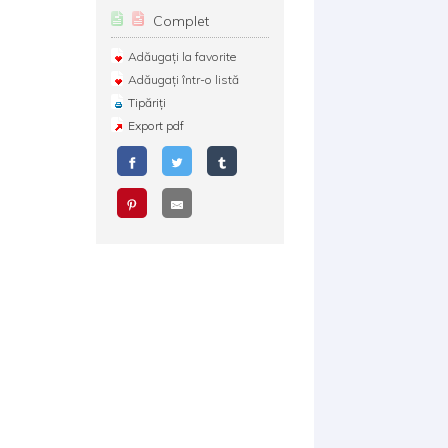
Complet
Adăugați la favorite
Adăugați într-o listă
Tipăriți
Export pdf