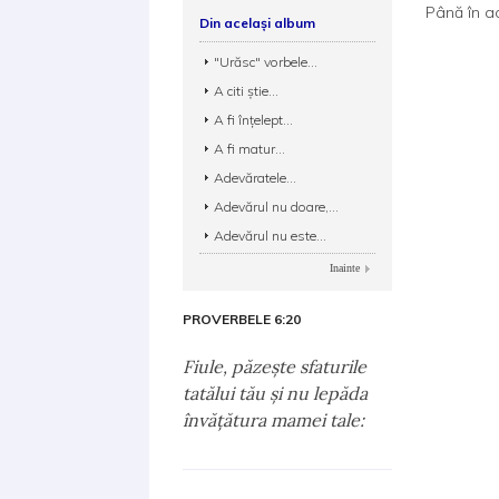
Până în a
Din același album
"Urăsc" vorbele...
A citi ştie...
A fi înţelept...
A fi matur...
Adevăratele...
Adevărul nu doare,...
Adevărul nu este...
Inainte
PROVERBELE 6:20
Fiule, păzeşte sfaturile
tatălui tău şi nu lepăda
învăţătura mamei tale: