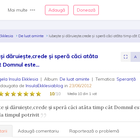
Mai multe
Adaugă
Donează
Ekklesia
De luat aminte
Iubeşte şi dăruieşte,crede şi speră căci atâta timp cât
 şi dăruieşte,crede şi speră căci atâta
⛶
A
t Domnul este...
ela Insula Ekklesia
| Album:
De luat aminte
| Tematica:
Speranță
adaugata de
InsulaEkklesiablog
in
23/06/2012
10
/10
Media
10
din
1 vot
e şi dăruieşte,crede şi speră căci atâta timp cât Domnul est
la timpul potrivit
arii
Adaugă comentariu
Raportează o problemă