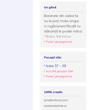
Un gând
Barierele din calea ta
nu le poţi muta singur,
ci rugăciunea făcută cu
stăruinţă le poate ridica.
Bobu Veronica
Pune-l pe pagina ta
Pasajul zilei
Isaia 37 - 39
Ascultă pasajul zilei
Pune-l pe pagina ta
100% creștin
ariseforchrist.com
cantaricrestine.ro