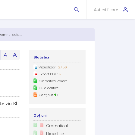
Autentificare
 Domnul este...
A
A
Statistici
Vizualizări:
2756
Export PDF:
5
Gramatical corect
Cu diacritice
Conținut
1
e viu El
Opțiuni
Gramatical
Diacritice