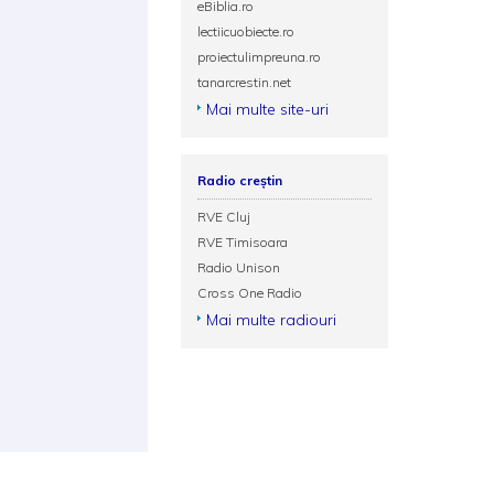
eBiblia.ro
lectiicuobiecte.ro
proiectulimpreuna.ro
tanarcrestin.net
Mai multe site-uri
Radio creștin
RVE Cluj
RVE Timisoara
Radio Unison
Cross One Radio
Mai multe radiouri