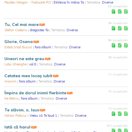
Reuben Morgan - Traducere RO
|
Ekklesia în mâna Ta
| Tematica:
Diverse
65 vizualizări
58 vizualizări
Tu, Cel mai mare
Stefan Ciobanu
|
dragostea Ta
| Tematica:
Diverse
66 vizualizări
Glorie, Osana
Eldad (Vlad Bucur)
|
fara album
| Tematica:
Diverse
48 vizualizări
Uneori ne este greu
Lidia Gheorghe
|
vol 8
| Tematica:
Diverse
71 vizualizări
Cetatea mea locaș iubit
Anonim
|
fara album
| Tematica:
Diverse
70 vizualizări
Împins de dorul inimii fierbinte
Ilie Belciu
|
fara album
| Tematica:
Diverse
72 vizualizări
Te slăvim, o, Isus
Adrian Robciuc
|
Vreau să Te laud 1
| Tematica:
Diverse
101 vizualizări
Iată că harul