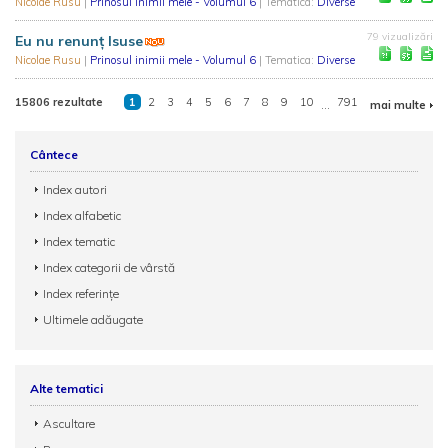
Nicolae Rusu
|
Prinosul inimii mele - Volumul 6
| Tematica:
Diverse
79 vizualizări
Eu nu renunț Isuse
Nicolae Rusu
|
Prinosul inimii mele - Volumul 6
| Tematica:
Diverse
15806 rezultate
1
2
3
4
5
6
7
8
9
10
...
791
mai multe
Cântece
Index autori
Index alfabetic
Index tematic
Index categorii de vârstă
Index referințe
Ultimele adăugate
Alte tematici
Ascultare