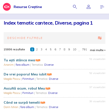
Resurse Creștine
Index tematic cantece, Diverse, pagina 1
DESCHIDE FILTRELE
15806 rezultate
1
2
3
4
5
6
7
8
9
10
...
791
mai multe
51 vizualizări
Tu ești stânca mea
Anonim
|
fara album
| Tematica:
Diverse
52 vizualizări
De vrei poporul Meu iubit
Magda Pascu
|
Firimituri
| Tematica:
Diverse
37 vizualizări
Ascultă acum, robul Meu
Magda Pascu
|
Firmituri
| Tematica:
Diverse
39 vizualizări
Când se surpă temelii
Dorin Miron
|
fara album
| Tematica:
Diverse