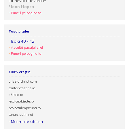
lor nevoi adevărate!
Ioan Hapca
Pune-l pe pagina ta
Pasajul zilei
Isaia 40 - 42
Ascultă pasajul zilei
Pune-l pe pagina ta
100% creștin
ariseforchrist.com
cantaricrestine.ro
eBiblia.ro
lectiicuobiecte.ro
proiectulimpreuna.ro
tanarcrestin.net
Mai multe site-uri