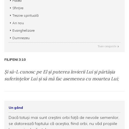
Pacea
Sfințire
Trezire spirituală
An nou
Evanghelizare
Dumnezeu
Toate categoriile
FILIPENI 3:10
Şi să-L cunosc pe El şi puterea învierii Lui şi părtăşia
suferinţelor Lui şi să mă fac asemenea cu moartea Lui;
Un gând
Dacă totuși mai sunt creștini orbi față de nevoile semenilor,
se datorează faptului că aceștia, fiind orbi, nu văd propiile