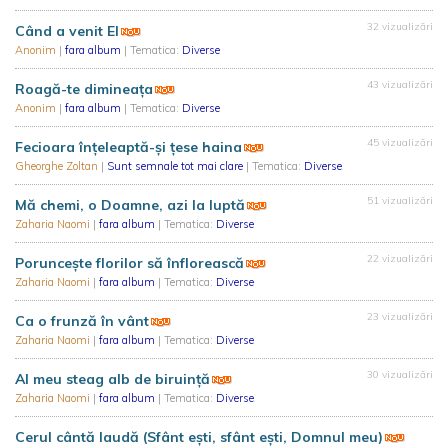
32 vizualizări
Când a venit El
Anonim
|
fara album
| Tematica:
Diverse
43 vizualizări
Roagă-te dimineața
Anonim
|
fara album
| Tematica:
Diverse
45 vizualizări
Fecioara înțeleaptă-și țese haina
Gheorghe Zoltan
|
Sunt semnale tot mai clare
| Tematica:
Diverse
51 vizualizări
Mă chemi, o Doamne, azi la luptă
Zaharia Naomi
|
fara album
| Tematica:
Diverse
22 vizualizări
Poruncește florilor să înflorească
Zaharia Naomi
|
fara album
| Tematica:
Diverse
23 vizualizări
Ca o frunză în vânt
Zaharia Naomi
|
fara album
| Tematica:
Diverse
30 vizualizări
Al meu steag alb de biruință
Zaharia Naomi
|
fara album
| Tematica:
Diverse
Cerul cântă laudă (Sfânt ești, sfânt ești, Domnul meu)