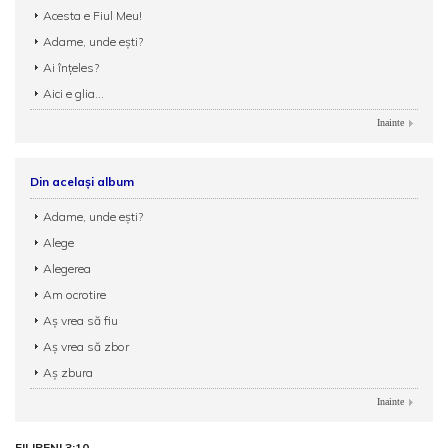
Acesta e Fiul Meu!
Adame, unde eşti?
Ai înțeles?
Aici e glia...
Inainte
Din același album
Adame, unde eşti?
Alege
Alegerea
Am ocrotire
Aș vrea să fiu
Aș vrea să zbor
Aș zbura
Inainte
FILIPENI 3:10