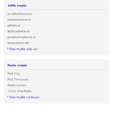
100% creștin
ariseforchrist.com
cantaricrestine.ro
eBiblia.ro
lectiicuobiecte.ro
proiectulimpreuna.ro
tanarcrestin.net
Mai multe site-uri
Radio creștin
RVE Cluj
RVE Timisoara
Radio Unison
Cross One Radio
Mai multe radiouri