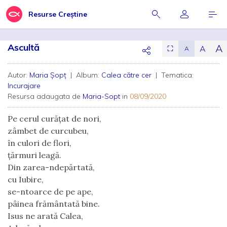
Resurse Creștine
Ascultă
A
A
⛶
A
Autor:
Maria Șopț
| Album:
Calea către cer
| Tematica:
Incurajare
Resursa adaugata de
Maria-Sopt
in
08/09/2020
Pe cerul curățat de nori,
zâmbet de curcubeu,
în culori de flori,
țărmuri leagă.
Din zarea-ndepărtată,
cu Iubire,
se-ntoarce de pe ape,
pâinea frământată bine.
Isus ne arată Calea,