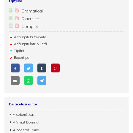
Opțiuni
Gramatical
Diacritice
Complet
Adăugați la favorite
Adăugați într-o listă
Tipăriți
Export pdf
De același autor
A coborât ca...
A înviat Domnul
A noastră-i vina