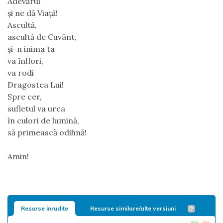
Adevărul
și ne dă Viață!
Ascultă,
ascultă de Cuvânt,
și-n inima ta
va înflori,
va rodi
Dragostea Lui!
Spre cer,
sufletul va urca
în culori de lumină,
să primească odihnă!
Amin!
Resurse inrudite
Resurse similare/alte versiuni