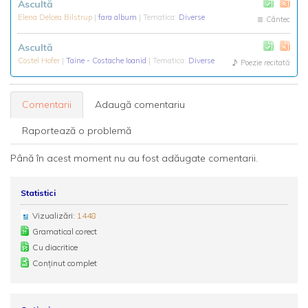
Ascultă
Elena Delcea Bilstrup
|
fara album
| Tematica:
Diverse
Cântec
Ascultă
Costel Hofer
|
Taine - Costache Ioanid
| Tematica:
Diverse
Poezie recitată
Comentarii
Adaugă comentariu
Raportează o problemă
Până în acest moment nu au fost adăugate comentarii.
Statistici
Vizualizări:
1448
Gramatical corect
Cu diacritice
Conținut complet