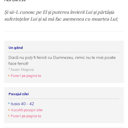
Şi să-L cunosc pe El şi puterea învierii Lui şi părtăşia
suferinţelor Lui şi să mă fac asemenea cu moartea Lui;
Un gând
Dacă nu poți fi fericit cu Dumnezeu, nimic nu te mai poate
face fericit!
Ioan Hapca
Pune-l pe pagina ta
Pasajul zilei
Isaia 40 - 42
Ascultă pasajul zilei
Pune-l pe pagina ta