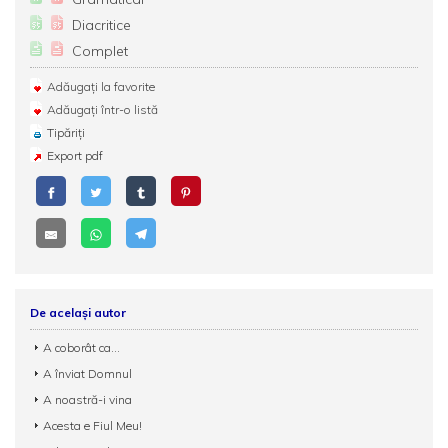
Diacritice
Complet
Adăugați la favorite
Adăugați într-o listă
Tipăriți
Export pdf
De același autor
A coborât ca...
A înviat Domnul
A noastră-i vina
Acesta e Fiul Meu!