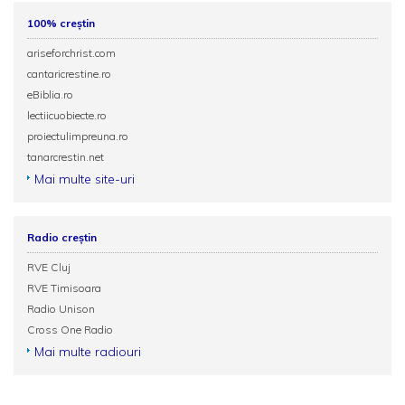
100% creștin
ariseforchrist.com
cantaricrestine.ro
eBiblia.ro
lectiicuobiecte.ro
proiectulimpreuna.ro
tanarcrestin.net
Mai multe site-uri
Radio creștin
RVE Cluj
RVE Timisoara
Radio Unison
Cross One Radio
Mai multe radiouri