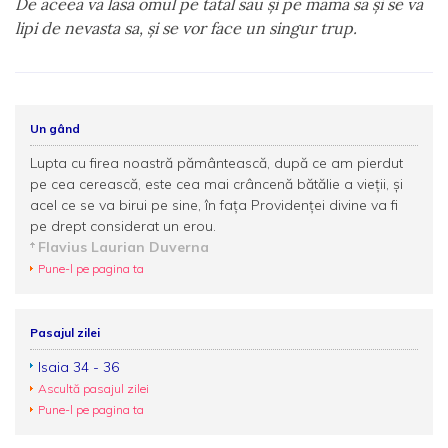
De aceea va lăsa omul pe tatăl său şi pe mama sa şi se va
lipi de nevasta sa, şi se vor face un singur trup.
Un gând
Lupta cu firea noastră pământească, după ce am pierdut
pe cea cerească, este cea mai crâncenă bătălie a vieţii, şi
acel ce se va birui pe sine, în faţa Providenţei divine va fi
pe drept considerat un erou.
Flavius Laurian Duverna
Pune-l pe pagina ta
Pasajul zilei
Isaia 34 - 36
Ascultă pasajul zilei
Pune-l pe pagina ta