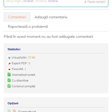
Ionuț Sirghi
|
Diverse
| Tematica:
Diverse
Poezie recitată
Comentarii
Adaugă comentariu
Raportează o problemă
Până în acest moment nu au fost adăugate comentarii.
Statistici
Vizualizări:
2745
Export PDF:
5
Favorită:
1
Gramatical corect
Cu diacritice
Conținut complet
Opțiuni
Gramatical