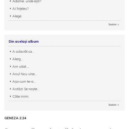
Adame, unde eşti?
Ai înțeles?
Alege
Inainte
Din același album
A coborât ca...
Alerg...
Am uitat...
Anul Nou vine...
Aşa cum te-a...
Astăzi Se naşte...
Câte inimi
Inainte
GENEZA 2:24