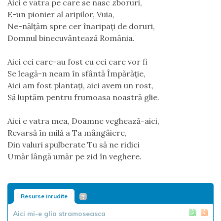
Aici e vatra pe care se nasc zboruri,
E-un pionier al aripilor, Vuia,
Ne-nălțăm spre cer înaripați de doruri,
Domnul binecuvântează România.
Aici cei care-au fost cu cei care vor fi
Se leagă-n neam în sfântă Împărăție,
Aici am fost plantați, aici avem un rost,
Să luptăm pentru frumoasa noastră glie.
Aici e vatra mea, Doamne veghează-aici,
Revarsă în milă a Ta mângâiere,
Din valuri spulberate Tu să ne ridici
Umăr lângă umăr pe zid în veghere.
Resurse inrudite
Aici mi-e glia stramoseasca