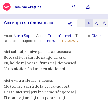
Resurse Creștine
Aici e glia strămoșească
A
A
⛶
A
Autor:
Maria Șopț
| Album:
Trandafirii mei
| Tematica:
Diverse
Resursa adaugata de
ana_haz51
in
10/03/2017
Aici sub talpă mi-e glia strămoșească
Botezată-n râuri de sânge de eroi,
Vii, holde mănoase, frunze să doinească
Nu-s nicăieri în lume ca aici la noi.
Aici e vatra aleasă, e acasă,
Moștenire sacră de la cei ce-au fost
Destoinici străjeri în vreme sângeroasă,
Ei erau toți unul și unu pentru toți.