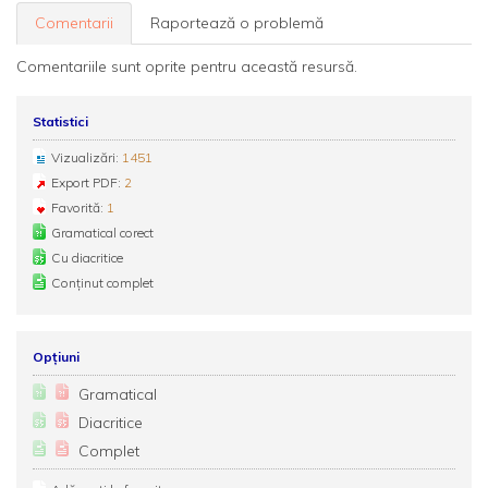
Comentarii
Raportează o problemă
Comentariile sunt oprite pentru această resursă.
Statistici
Vizualizări:
1451
Export PDF:
2
Favorită:
1
Gramatical corect
Cu diacritice
Conținut complet
Opțiuni
Gramatical
Diacritice
Complet