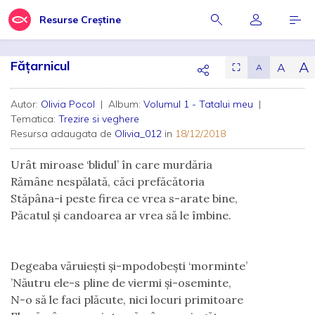
Resurse Creștine
Fățarnicul
A
A
⛶
A
Autor:
Olivia Pocol
| Album:
Volumul 1 - Tatalui meu
|
Tematica:
Trezire si veghere
Resursa adaugata de
Olivia_012
in
18/12/2018
Urât miroase ‘blidul’ în care murdăria
Rămâne nespălată, căci prefăcătoria
Stăpâna-i peste firea ce vrea s-arate bine,
Păcatul și candoarea ar vrea să le îmbine.
Degeaba văruiești și-mpodobești ‘morminte’
’Năutru ele-s pline de viermi și-oseminte,
N-o să le faci plăcute, nici locuri primitoare