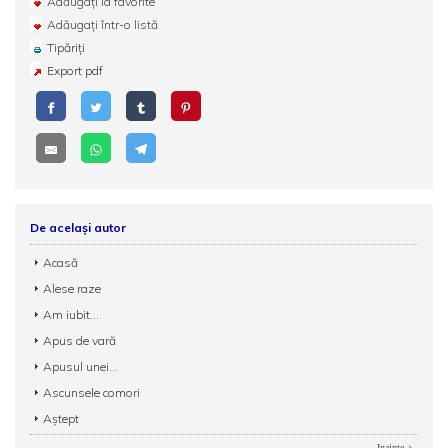
Adăugați la favorite
Adăugați într-o listă
Tipăriți
Export pdf
De același autor
Acasă
Alese raze
Am iubit...
Apus de vară
Apusul unei...
Ascunsele comori
Aștept
Inainte