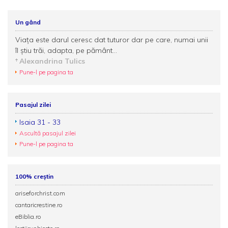
Un gând
Viața este darul ceresc dat tuturor dar pe care, numai unii
îl știu trăi, adapta, pe pământ...
Alexandrina Tulics
Pune-l pe pagina ta
Pasajul zilei
Isaia 31 - 33
Ascultă pasajul zilei
Pune-l pe pagina ta
100% creștin
ariseforchrist.com
cantaricrestine.ro
eBiblia.ro