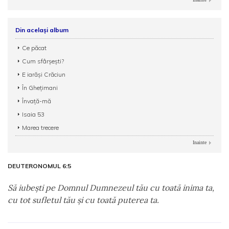
Din același album
Ce păcat
Cum sfârșești?
E iarăși Crăciun
În Gheţimani
Învață-mă
Isaia 53
Marea trecere
Inainte
DEUTERONOMUL 6:5
Să iubeşti pe Domnul Dumnezeul tău cu toată inima ta,
cu tot sufletul tău şi cu toată puterea ta.