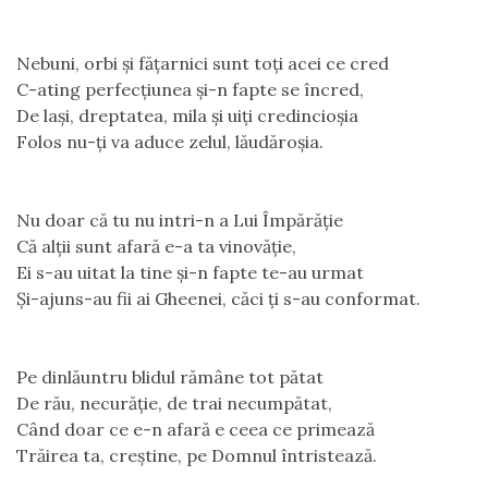
Nebuni, orbi și fățarnici sunt toți acei ce cred
C-ating perfecțiunea și-n fapte se încred,
De lași, dreptatea, mila și uiți credincioşia
Folos nu-ți va aduce zelul, lăudăroșia.
Nu doar că tu nu intri-n a Lui Împărăție
Că alții sunt afară e-a ta vinovăție,
Ei s-au uitat la tine și-n fapte te-au urmat
Și-ajuns-au fii ai Gheenei, căci ți s-au conformat.
Pe dinlăuntru blidul rămâne tot pătat
De rău, necurăție, de trai necumpătat,
Când doar ce e-n afară e ceea ce primează
Trăirea ta, creștine, pe Domnul întristează.