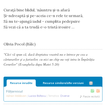
Curață bine blidul, ‘năuntru și-n afară
Și-ndreaptă și pe-aceia ce-n rele te urmară,
Să nu te-ajungă iadul - cumplita pedepsire
Să vezi că a ta trudă e-o tristă irosire …
Olivia Pocol (Bâlc)
"Căci vă spun că, dacă dreptatea voastră nu o întrece pe cea a
cărturarilor şi a fariseilor, cu nici un chip nu veţi intra în Împărăţia
Cerurilor" (Evanghelia dupa Matei 5:20)
Resurse inrudite
Resurse similare/alte versiuni
Fățarnicul
Adrian Moldovan
|
Lucica Boltasu
| Tematica:
Diverse
Poezie recitată