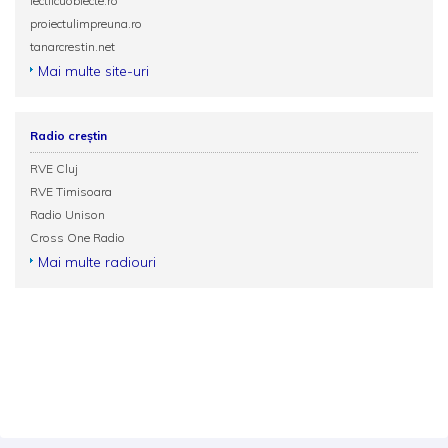
lectiicuobiecte.ro
proiectulimpreuna.ro
tanarcrestin.net
Mai multe site-uri
Radio creștin
RVE Cluj
RVE Timisoara
Radio Unison
Cross One Radio
Mai multe radiouri