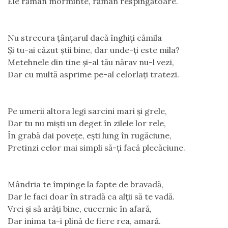
Ele rămân morminte, rămân respingătoare.
Nu strecura țânțarul dacă înghiți cămila
Și tu-ai căzut știi bine, dar unde-ți este mila?
Metehnele din tine și-al tău nărav nu-l vezi,
Dar cu multă asprime pe-al celorlați tratezi.
Pe umerii altora legi sarcini mari și grele,
Dar tu nu miști un deget în zilele lor rele,
În grabă dai povețe, ești lung în rugăciune,
Pretinzi celor mai simpli să-ți facă plecăciune.
Mândria te împinge la fapte de bravadă,
Dar le faci doar în stradă ca alții să te vadă.
Vrei și să arăți bine, cucernic în afară,
Dar inima ta-i plină de fiere rea, amară.