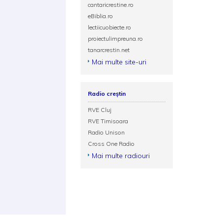
cantaricrestine.ro
eBiblia.ro
lectiicuobiecte.ro
proiectulimpreuna.ro
tanarcrestin.net
Mai multe site-uri
Radio creștin
RVE Cluj
RVE Timisoara
Radio Unison
Cross One Radio
Mai multe radiouri