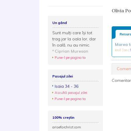
Olivia Po
Un gând
Sunt mulți care își tot
Resurs
trag jar la oala lor, dar
Marea t
în oală, nu au nimic.
Iosif Țon
|
Ciprian Muresan
Pune-l pe pagina ta
Coment
Pasajul zilei
Comentarii
Isaia 34 - 36
Ascultă pasajul zilei
Pune-l pe pagina ta
100% creștin
ariseforchrist.com