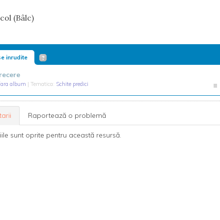
col (Bâlc)
e inrudite
recere
fara album
| Tematica:
Schite predici
arii
Raportează o problemă
le sunt oprite pentru această resursă.