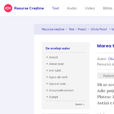
Resurse Creștine
Text
Audio
Video
Biblia
Resurse creștine
Text
Poezii
Olivia Pocol
V
Marea t
De același autor
Acasă
Autor:
Oli
Alese raze
Resursa 
Am iubit...
Referi
Apus de vară
Apusul unei...
Mi se sc
Adie puți
Ascunsele comori
Plutesc 
Aștept
Astăzi e 
Inainte