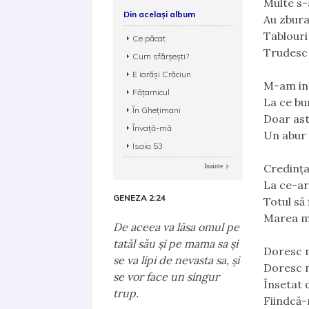
Multe s-
Din același album
Au zbura
Tablouri
Ce păcat
Trudesc 
Cum sfârșești?
E iarăși Crăciun
M-am int
Fățarnicul
La ce bun
În Gheţimani
Doar ast
Învață-mă
Un abur 
Isaia 53
Credința
Inainte
La ce-ar 
GENEZA 2:24
Totul să
Marea me
De aceea va lăsa omul pe
tatăl său şi pe mama sa şi
Doresc m
se va lipi de nevasta sa, şi
Doresc n
se vor face un singur
Însetat 
trup.
Fiindcă-