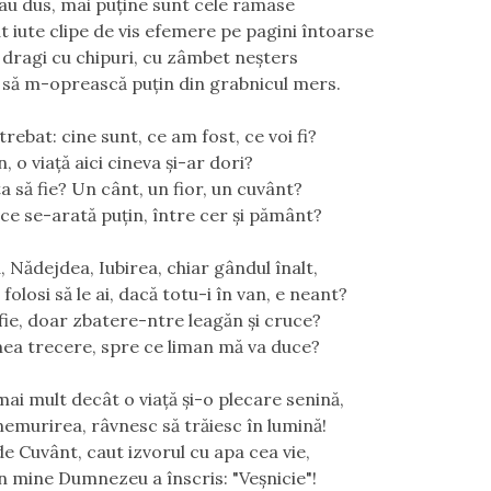
au dus, mai puține sunt cele rămase
t iute clipe de vis efemere pe pagini întoarse
 dragi cu chipuri, cu zâmbet neşters
să m-oprească puțin din grabnicul mers.
rebat: cine sunt, ce am fost, ce voi fi?
, o viață aici cineva şi-ar dori?
a să fie? Un cânt, un fior, un cuvânt?
ce se-arată puțin, între cer şi pământ?
, Nădejdea, Iubirea, chiar gândul înalt,
folosi să le ai, dacă totu-i în van, e neant?
 fie, doar zbatere-ntre leagăn şi cruce?
a trecere, spre ce liman mă va duce?
ai mult decât o viață şi-o plecare senină,
emurirea, râvnesc să trăiesc în lumină!
de Cuvânt, caut izvorul cu apa cea vie,
n mine Dumnezeu a înscris: "Veşnicie"!