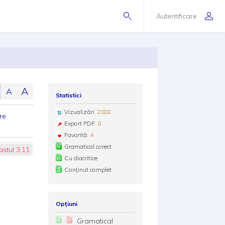
Autentificare
A
A
Statistici
Vizualizări:
2088
re
Export PDF:
8
Favorită:
4
Gramatical corect
astul 3:11
Cu diacritice
Conținut complet
Opțiuni
Gramatical