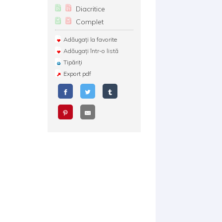
Diacritice
Complet
Adăugați la favorite
Adăugați într-o listă
Tipăriți
Export pdf