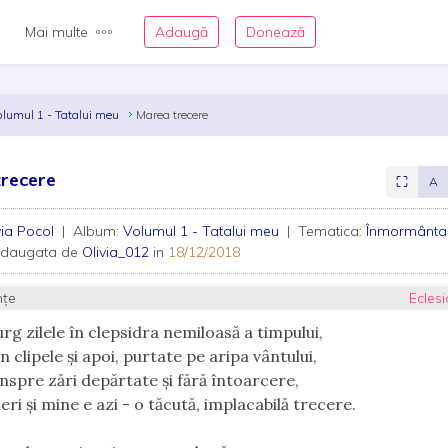
Mai multe
Adaugă
Donează
olumul 1 - Tatalui meu
Marea trecere
recere
⛶
A
via Pocol
| Album:
Volumul 1 - Tatalui meu
| Tematica:
Înmormânta
adaugata de
Olivia_012
in
18/12/2018
nțe
Eclesi
urg zilele în clepsidra nemiloasă a timpului,
n clipele şi apoi, purtate pe aripa vântului,
înspre zări depărtate şi fără întoarcere,
ieri şi mine e azi - o tăcută, implacabilă trecere.