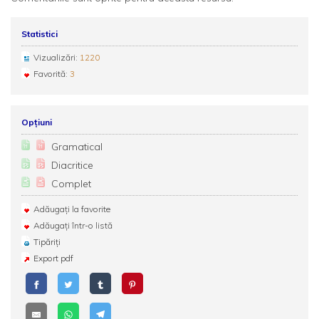
Statistici
Vizualizări:
1220
Favorită:
3
Opțiuni
Gramatical
Diacritice
Complet
Adăugați la favorite
Adăugați într-o listă
Tipăriți
Export pdf