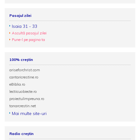
Pasajul zilei
Isaia 31 - 33
Ascultă pasajul zilei
Pune-l pe pagina ta
100% creștin
ariseforchrist.com
cantaricrestine.ro
eBiblia.ro
lectiicuobiecte.ro
proiectulimpreuna.ro
tanarcrestin.net
Mai multe site-uri
Radio creștin