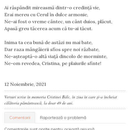
Ai răspândit mireasmă dintr-o credință vie,
Erai mereu cu Cerul în dulce armonie,
Ne-ai fost o vreme cântec, un cânt duios, plăcut,
Apasă greu tăcerea acum că tu-ai tăcut.
Inima ta cea bună de astăzi nu mai bate,
Dar raza mângâierii sfios spre noi răzbate,
Ne-așteaptă-o altă viață dincolo de morminte,
Ne-om revedea, Cristina, pe plaiurile sfinte!
12 Noiembrie, 2021
Versuri scrise în memoria Cristinei Bâlc, în ziua în care și-a încheiat
călătoria pământească, la doar 49 de ani.
Comentarii
Raportează o problemă
Comentariile sunt oprite pentru această resursă.