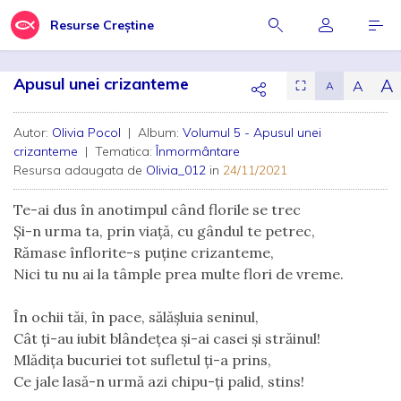
Resurse Creștine
Apusul unei crizanteme
A
A
⛶
A
Autor:
Olivia Pocol
| Album:
Volumul 5 - Apusul unei
crizanteme
| Tematica:
Înmormântare
Resursa adaugata de
Olivia_012
in
24/11/2021
Te-ai dus în anotimpul când florile se trec
Și-n urma ta, prin viață, cu gândul te petrec,
Rămase înflorite-s puține crizanteme,
Nici tu nu ai la tâmple prea multe flori de vreme.
În ochii tăi, în pace, sălășluia seninul,
Cât ți-au iubit blândețea și-ai casei și străinul!
Mlădița bucuriei tot sufletul ți-a prins,
Ce jale lasă-n urmă azi chipu-ți palid, stins!