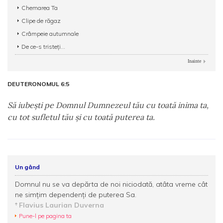
Chemarea Ta
Clipe de răgaz
Crâmpeie autumnale
De ce-s tristeţi...
Inainte
DEUTERONOMUL 6:5
Să iubeşti pe Domnul Dumnezeul tău cu toată inima ta,
cu tot sufletul tău şi cu toată puterea ta.
Un gând
Domnul nu se va depărta de noi niciodată, atâta vreme cât
ne simţim dependenţi de puterea Sa.
Flavius Laurian Duverna
Pune-l pe pagina ta