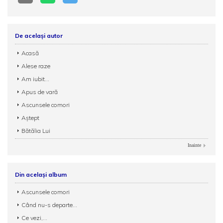
De același autor
Acasă
Alese raze
Am iubit...
Apus de vară
Ascunsele comori
Aștept
Bătălia Lui
Inainte
Din același album
Ascunsele comori
Când nu-s departe...
Ce vezi,...