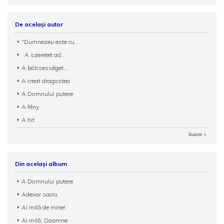
De același autor
"Dumnezeu este cu...
. A szeretet ad...
A bölcsességet...
A creat dragostea
A Domnului putere
A fény
A hit
Inainte
Din același album
A Domnului putere
Adevar sacru
Ai milă de mine!
Ai milă, Doamne