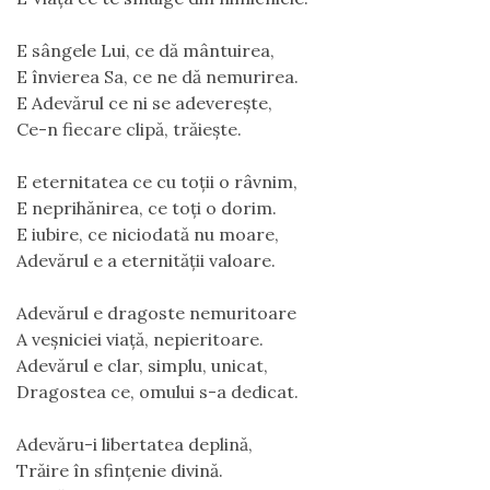
E sângele Lui, ce dă mântuirea,
E învierea Sa, ce ne dă nemurirea.
E Adevărul ce ni se adevereşte,
Ce-n fiecare clipă, trăieşte.
E eternitatea ce cu toţii o râvnim,
E neprihănirea, ce toţi o dorim.
E iubire, ce niciodată nu moare,
Adevărul e a eternităţii valoare.
Adevărul e dragoste nemuritoare
A veşniciei viaţă, nepieritoare.
Adevărul e clar, simplu, unicat,
Dragostea ce, omului s-a dedicat.
Adevăru-i libertatea deplină,
Trăire în sfinţenie divină.