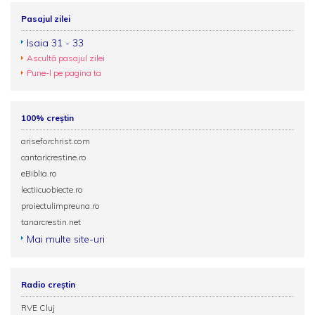
Pasajul zilei
Isaia 31 - 33
Ascultă pasajul zilei
Pune-l pe pagina ta
100% creștin
ariseforchrist.com
cantaricrestine.ro
eBiblia.ro
lectiicuobiecte.ro
proiectulimpreuna.ro
tanarcrestin.net
Mai multe site-uri
Radio creștin
RVE Cluj