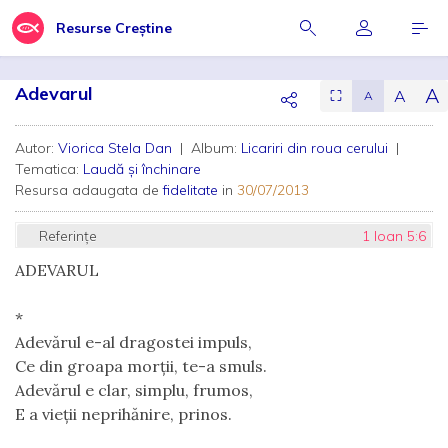
Resurse Creștine
Adevarul
A
A
⛶
A
Autor:
Viorica Stela Dan
| Album:
Licariri din roua cerului
|
Tematica:
Laudă și închinare
Resursa adaugata de
fidelitate
in
30/07/2013
Referințe
1 Ioan 5:6
ADEVARUL
*
Adevărul e-al dragostei impuls,
Ce din groapa morţii, te-a smuls.
Adevărul e clar, simplu, frumos,
E a vieţii neprihănire, prinos.