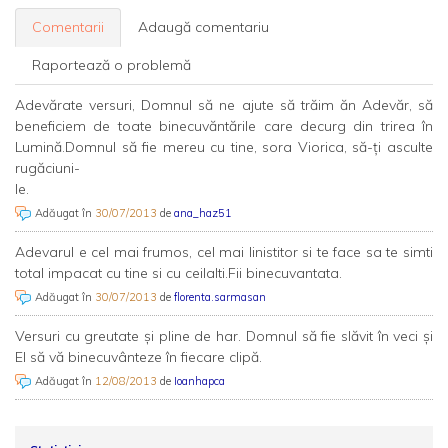
Comentarii
Adaugă comentariu
Raportează o problemă
Adevărate versuri, Domnul să ne ajute să trăim ăn Adevăr, să
beneficiem de toate binecuvăntările care decurg din trirea în
Lumină.Domnul să fie mereu cu tine, sora Viorica, să-ți asculte
rugăciuni-
le.
Adăugat în
30/07/2013
de
ana_haz51
Adevarul e cel mai frumos, cel mai linistitor si te face sa te simti
total impacat cu tine si cu ceilalti.Fii binecuvantata.
Adăugat în
30/07/2013
de
florenta.sarmasan
Versuri cu greutate și pline de har. Domnul să fie slăvit în veci și
El să vă binecuvânteze în fiecare clipă.
Adăugat în
12/08/2013
de
Ioanhapca