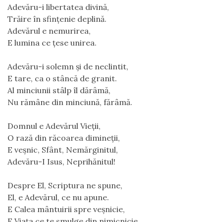
Adevăru-i libertatea divină,
Trăire în sfinţenie deplină.
Adevărul e nemurirea,
E lumina ce ţese unirea.
Adevăru-i solemn şi de neclintit,
E tare, ca o stâncă de granit.
Al minciunii stâlp îl dărâmă,
Nu rămâne din minciună, fărâmă.
Domnul e Adevărul Vieţii,
O rază din răcoarea dimineţii,
E veşnic, Sfânt, Nemărginitul,
Adevăru-I Isus, Neprihănitul!
Despre El, Scriptura ne spune,
El, e Adevărul, ce nu apune.
E Calea mântuirii spre veşnicie,
E Viaţa ce te smulge din nimicnicie.