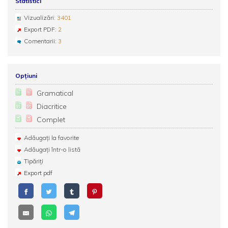
Statistici
Vizualizări:
3401
Export PDF:
2
Comentarii:
3
Opțiuni
Gramatical
Diacritice
Complet
Adăugați la favorite
Adăugați într-o listă
Tipăriți
Export pdf