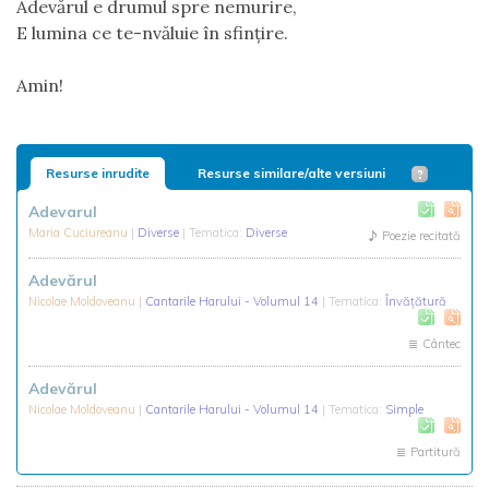
Adevărul e drumul spre nemurire,
E lumina ce te-nvăluie în sfințire.
Amin!
Resurse inrudite
Resurse similare/alte versiuni
Adevarul
Maria Cuciureanu
|
Diverse
| Tematica:
Diverse
Poezie recitată
Adevărul
Nicolae Moldoveanu
|
Cantarile Harului - Volumul 14
| Tematica:
Învățătură
Cântec
Adevărul
Nicolae Moldoveanu
|
Cantarile Harului - Volumul 14
| Tematica:
Simple
Partitură