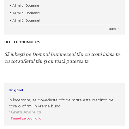
Ai mila, Doamne
Ai mila, Doamne!
Ai milă, Doamne!
Inainte
DEUTERONOMUL 6:5
Să iubeşti pe Domnul Dumnezeul tău cu toată inima ta,
cu tot sufletul tău şi cu toată puterea ta.
Un gând
În încercare, se dovedeşte cât de mare este credinţa pe
care o afirmi în vreme bună..
Greta Andreica
Pune-l pe pagina ta