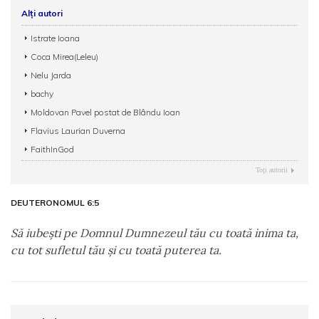
Alți autori
Istrate Ioana
Coca Mirea(Leleu)
Nelu Jarda
bachy
Moldovan Pavel postat de Blându Ioan
Flavius Laurian Duverna
FaithInGod
Toţi autorii
DEUTERONOMUL 6:5
Să iubeşti pe Domnul Dumnezeul tău cu toată inima ta,
cu tot sufletul tău şi cu toată puterea ta.