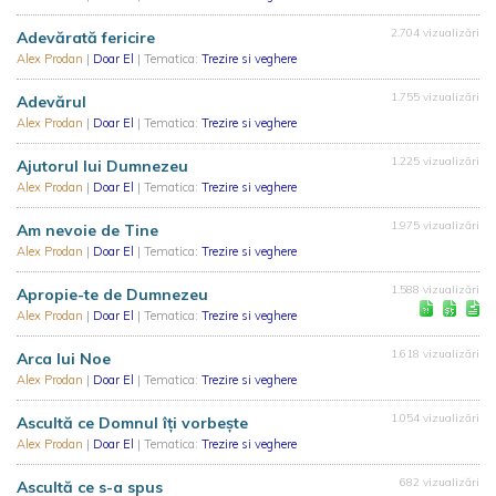
2.704 vizualizări
Adevărată fericire
Alex Prodan
|
Doar El
| Tematica:
Trezire si veghere
1.755 vizualizări
Adevărul
Alex Prodan
|
Doar El
| Tematica:
Trezire si veghere
1.225 vizualizări
Ajutorul lui Dumnezeu
Alex Prodan
|
Doar El
| Tematica:
Trezire si veghere
1.975 vizualizări
Am nevoie de Tine
Alex Prodan
|
Doar El
| Tematica:
Trezire si veghere
1.588 vizualizări
Apropie-te de Dumnezeu
Alex Prodan
|
Doar El
| Tematica:
Trezire si veghere
1.618 vizualizări
Arca lui Noe
Alex Prodan
|
Doar El
| Tematica:
Trezire si veghere
1.054 vizualizări
Ascultă ce Domnul îți vorbește
Alex Prodan
|
Doar El
| Tematica:
Trezire si veghere
682 vizualizări
Ascultă ce s-a spus