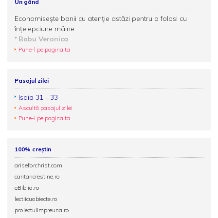
Un gând
Economisește banii cu atenție astăzi pentru a folosi cu
înțelepciune mâine.
Bobu Veronica
Pune-l pe pagina ta
Pasajul zilei
Isaia 31 - 33
Ascultă pasajul zilei
Pune-l pe pagina ta
100% creștin
ariseforchrist.com
cantaricrestine.ro
eBiblia.ro
lectiicuobiecte.ro
proiectulimpreuna.ro