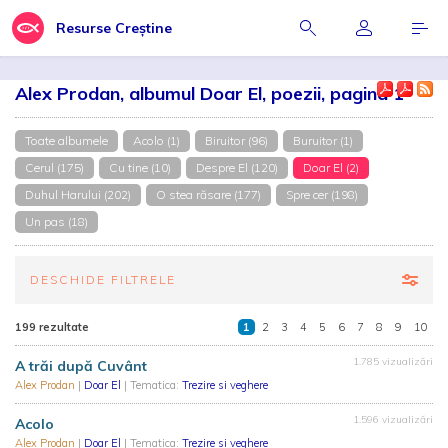
Resurse Creștine
Alex Prodan, albumul Doar El, poezii, pagina 1
Toate albumele
Acolo (1)
Biruitor (96)
Buruitor (1)
Cerul (175)
Cu tine (10)
Despre El (120)
Doar El (2)
Duhul Harului (202)
O stea răsare (177)
Spre cer (198)
Un pas (18)
DESCHIDE FILTRELE
199 rezultate
1
2
3
4
5
6
7
8
9
10
1.785 vizualizări
A trăi după Cuvânt
Alex Prodan
|
Doar El
| Tematica:
Trezire si veghere
1.596 vizualizări
Acolo
Alex Prodan
|
Doar El
| Tematica:
Trezire si veghere