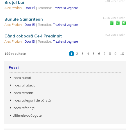
948 vizualizări
Brațul Lui
Alex Prodan
|
Doar El
| Tematica:
Trezire si veghere
1.026 vizualizări
Bunule Samaritean
Alex Prodan
|
Doar El
| Tematica:
Trezire si veghere
702 vizualizări
Când coboară Ce-l PreaÎnalt
Alex Prodan
|
Doar El
| Tematica:
Trezire si veghere
199 rezultate
1
2
3
4
5
6
7
8
9
10
Poezii
Index autori
Index alfabetic
Index tematic
Index categorii de vârstă
Index referințe
Ultimele adăugate