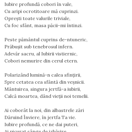
Iubire profundă cobori în vale,
Cu aripi ocrotitoare mă cuprinzi.
Oprești toate valurile triviale,
Cu foc sfânt, masa păcii-mi întinzi.
Peste pământul cuprins de-ntuneric,
Prăbușit sub tenebrosul infern.
Adevăr sacru, al Iubirii vistiernic,
Cobori nemurire din cerul etern.
Polarizând lumină-n calea sfințirii,
Spre cetatea cea sfântă din veșnicii.
Mântuirea, singura jertfă-a iubirii,
Calcă moartea, dând vieții noi temelii.
Ai coborât la noi, din albastrele zări
Dăruind Înviere, în jertfa Ta vie.
Iubire profundă, ce ne dai puteri,
Ai picurat sânge de izbăvire.