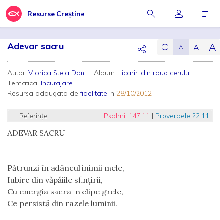
Resurse Creștine
Adevar sacru
A
A
⛶
A
Autor:
Viorica Stela Dan
| Album:
Licariri din roua cerului
|
Tematica:
Incurajare
Resursa adaugata de
fidelitate
in
28/10/2012
Referințe
Psalmii 147:11
|
Proverbele 22:11
ADEVAR SACRU
Pătrunzi în adâncul inimii mele,
Iubire din văpăiile sfințirii,
Cu energia sacra-n clipe grele,
Ce persistă din razele luminii.