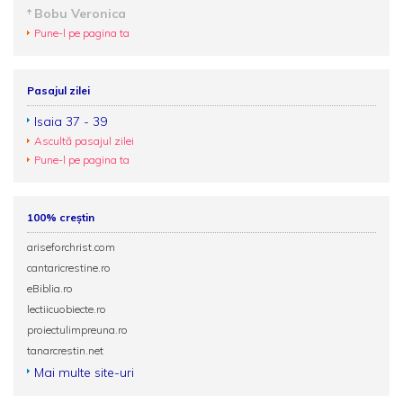
Bobu Veronica
Pune-l pe pagina ta
Pasajul zilei
Isaia 37 - 39
Ascultă pasajul zilei
Pune-l pe pagina ta
100% creștin
ariseforchrist.com
cantaricrestine.ro
eBiblia.ro
lectiicuobiecte.ro
proiectulimpreuna.ro
tanarcrestin.net
Mai multe site-uri