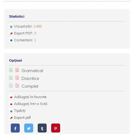
Statistici
Vizualizări:
2468
Export PDF:
3
Comentarii:
1
Opțiuni
Gramatical
Diacritice
Complet
Adăugați la favorite
Adăugați într-o listă
Tipăriți
Export pdf