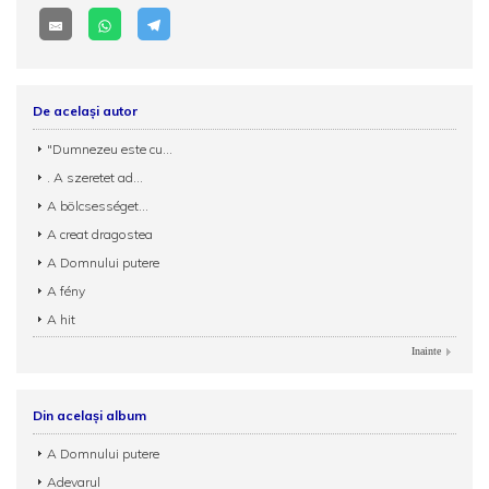
De același autor
"Dumnezeu este cu...
. A szeretet ad...
A bölcsességet...
A creat dragostea
A Domnului putere
A fény
A hit
Inainte
Din același album
A Domnului putere
Adevarul