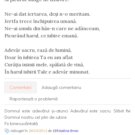
Ne-ai dat iertarea, deși n-o meritam.
Jertfa trece închipuirea umană.
Ne-ai smuls din hău-n care ne adânceam,
Picurând harul, ce iubire emană.
Adevăr sacru, rază de lumină,
Doar în iubirea Ta eu am aflat
Curăția inimii mele, spălată de vină,
În harul iubirii Tale e adevăr minunat.
Comentarii
Adaugă comentariu
Raportează o problemă
Domnul este adevărul şi-atunci Adevărul este sacru. Slăvit fie
Domnul nostru cel plin de iubire.
Fii binecuvântată.
Adăugat în
29/10/2012
de
1954adina.9mai