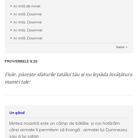
Ai milă de mine!
Ai milă, Doamne
Ai mila, Doamne
Ai mila, Doamne!
Ai milă, Doamne!
Inainte
PROVERBELE 6:20
Fiule, păzeşte sfaturile tatălui tău şi nu lepăda învăţătura
mamei tale:
Un gând
Mintea noastră este un câmp de bătălie, şi noi hotărâm
cărei armate îi permitem să învingă : armatei lui Dumnezeu
sau a lui satan .