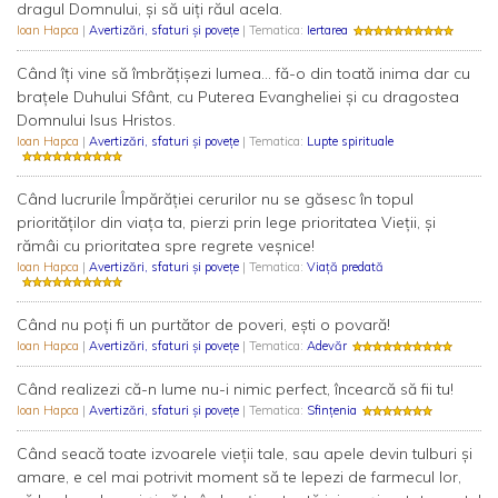
dragul Domnului, și să uiți răul acela.
Ioan Hapca
|
Avertizări, sfaturi și povețe
| Tematica:
Iertarea
Când îți vine să îmbrățișezi lumea... fă-o din toată inima dar cu
brațele Duhului Sfânt, cu Puterea Evangheliei și cu dragostea
Domnului Isus Hristos.
Ioan Hapca
|
Avertizări, sfaturi și povețe
| Tematica:
Lupte spirituale
Când lucrurile Împărăției cerurilor nu se găsesc în topul
priorităților din viața ta, pierzi prin lege prioritatea Vieții, și
rămâi cu prioritatea spre regrete veșnice!
Ioan Hapca
|
Avertizări, sfaturi și povețe
| Tematica:
Viață predată
Când nu poți fi un purtător de poveri, ești o povară!
Ioan Hapca
|
Avertizări, sfaturi și povețe
| Tematica:
Adevăr
Când realizezi că-n lume nu-i nimic perfect, încearcă să fii tu!
Ioan Hapca
|
Avertizări, sfaturi și povețe
| Tematica:
Sfințenia
Când seacă toate izvoarele vieții tale, sau apele devin tulburi și
amare, e cel mai potrivit moment să te lepezi de farmecul lor,