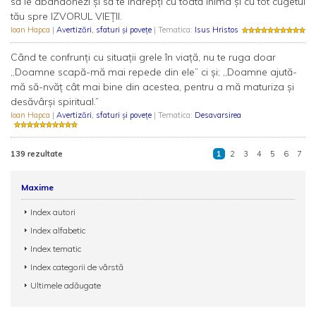
să le abandonezi și să te îndrepți cu toată inima și cu tot cugetul
tău spre IZVORUL VIEȚII.
Ioan Hapca
|
Avertizări, sfaturi și povețe
| Tematica:
Isus Hristos
Când te confrunți cu situații grele în viață, nu te ruga doar
,,Doamne scapă-mă mai repede din ele” ci și; ,,Doamne ajută-
mă să-nvăț cât mai bine din acestea, pentru a mă maturiza și
desăvârși spiritual.”
Ioan Hapca
|
Avertizări, sfaturi și povețe
| Tematica:
Desavarsirea
139 rezultate
1
2
3
4
5
6
7
Maxime
Index autori
Index alfabetic
Index tematic
Index categorii de vârstă
Ultimele adăugate