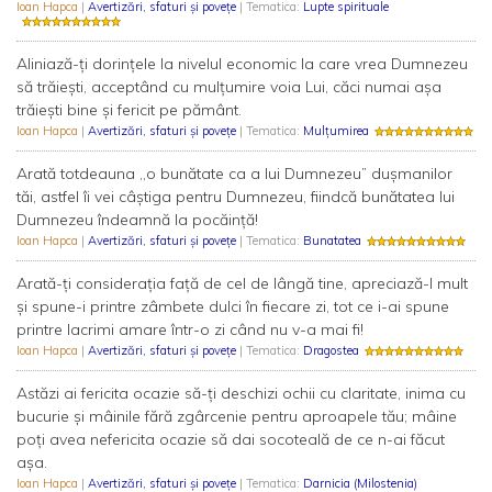
Ioan Hapca
|
Avertizări, sfaturi și povețe
| Tematica:
Lupte spirituale
Aliniază-ți dorințele la nivelul economic la care vrea Dumnezeu
să trăiești, acceptând cu mulțumire voia Lui, căci numai așa
trăiești bine și fericit pe pământ.
Ioan Hapca
|
Avertizări, sfaturi și povețe
| Tematica:
Mulțumirea
Arată totdeauna ,,o bunătate ca a lui Dumnezeu” dușmanilor
tăi, astfel îi vei câștiga pentru Dumnezeu, fiindcă bunătatea lui
Dumnezeu îndeamnă la pocăință!
Ioan Hapca
|
Avertizări, sfaturi și povețe
| Tematica:
Bunatatea
Arată-ți considerația față de cel de lângă tine, apreciază-l mult
și spune-i printre zâmbete dulci în fiecare zi, tot ce i-ai spune
printre lacrimi amare într-o zi când nu v-a mai fi!
Ioan Hapca
|
Avertizări, sfaturi și povețe
| Tematica:
Dragostea
Astăzi ai fericita ocazie să-ți deschizi ochii cu claritate, inima cu
bucurie și mâinile fără zgârcenie pentru aproapele tău; mâine
poți avea nefericita ocazie să dai socoteală de ce n-ai făcut
așa.
Ioan Hapca
|
Avertizări, sfaturi și povețe
| Tematica:
Darnicia (Milostenia)