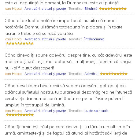
este cu neputință la oameni, la Dumnezeu este cu putință!
Ioan Hapca
|
Avertizări, sfaturi și povețe
| Tematica:
Biruință
Când ai de luat o hotărâre importantă, nu uita că numai
hotărârile Domnului rămân totdeauna în picioare și în toate
lucrurile trebuie să se facă voia Sa.
Ioan Hapca
|
Avertizări, sfaturi și povețe
| Tematica:
Întelepciunea
Când cineva îți spune adevărul despre tine, cu cât adevărul este
mai crud și urât, ești mai dator să-i mulțumești, pentru că singur
nu l-ai fi putut descoperi!
Ioan Hapca
|
Avertizări, sfaturi și povețe
| Tematica:
Adevărul
Când deschidem bine ochii să vedem adevărul gol-goluț din
adâncul sufletului nostru, tulburarea și dezamăgirea ne întunecă
cerul vieții dar numai confruntându-ne pe noi înșine putem fi
umpluți în tot trupul de lumină.
Ioan Hapca
|
Avertizări, sfaturi și povețe
| Tematica:
Lupte spirituale
Când îți amintești răul pe care cineva ți l-a făcut cu mult timp în
urmă, amintește-ți și de faptul că atunci ai hotărât să-l ierți de