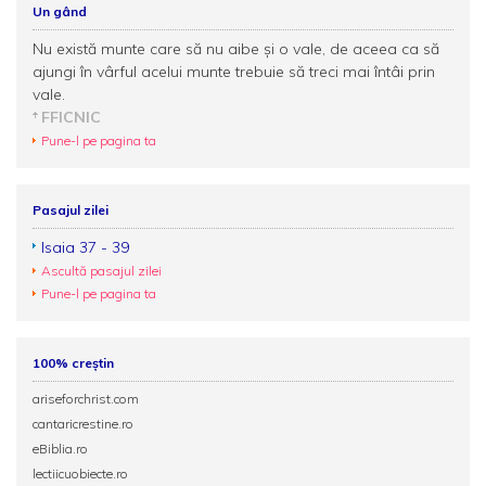
Un gând
Nu există munte care să nu aibe şi o vale, de aceea ca să
ajungi în vârful acelui munte trebuie să treci mai întâi prin
vale.
FFICNIC
Pune-l pe pagina ta
Pasajul zilei
Isaia 37 - 39
Ascultă pasajul zilei
Pune-l pe pagina ta
100% creștin
ariseforchrist.com
cantaricrestine.ro
eBiblia.ro
lectiicuobiecte.ro