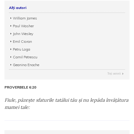
Alți autori
William James
Paul Washer
John Wesley
Emil Cioran
Petru Loga
Camil Petrescu
Geanina Enache
Toţi autorii
PROVERBELE 6:20
Fiule, păzeşte sfaturile tatălui tău şi nu lepăda învăţătura
mamei tale: