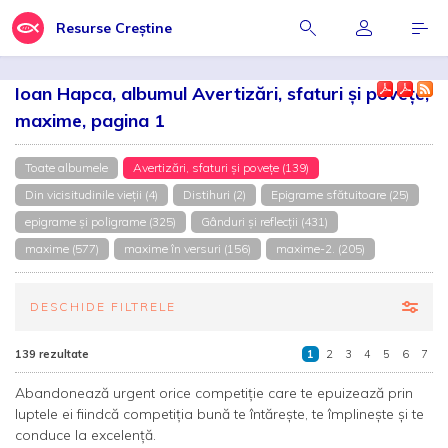
Resurse Creștine
Ioan Hapca, albumul Avertizări, sfaturi și povețe,
maxime, pagina 1
Toate albumele
Avertizări, sfaturi și povețe (139)
Din vicisitudinile vieții (4)
Distihuri (2)
Epigrame sfătuitoare (25)
epigrame și poligrame (325)
Gânduri și reflecții (431)
maxime (577)
maxime în versuri (156)
maxime-2. (205)
DESCHIDE FILTRELE
139 rezultate
1
2
3
4
5
6
7
Abandonează urgent orice competiție care te epuizează prin
luptele ei fiindcă competiția bună te întărește, te împlinește și te
conduce la excelență.