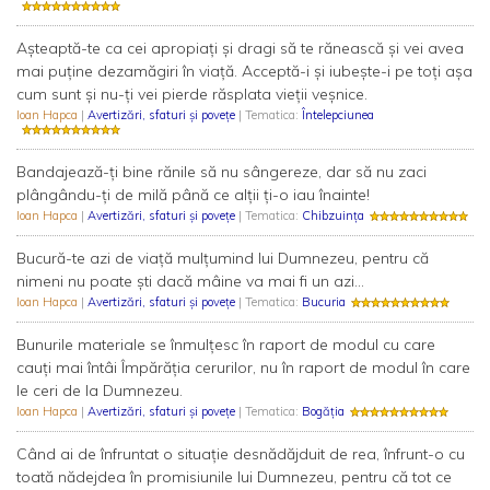
Așteaptă-te ca cei apropiați și dragi să te rănească și vei avea
mai puține dezamăgiri în viață. Acceptă-i și iubește-i pe toți așa
cum sunt și nu-ți vei pierde răsplata vieții veșnice.
Ioan Hapca
|
Avertizări, sfaturi și povețe
| Tematica:
Întelepciunea
Bandajează-ți bine rănile să nu sângereze, dar să nu zaci
plângându-ți de milă până ce alții ți-o iau înainte!
Ioan Hapca
|
Avertizări, sfaturi și povețe
| Tematica:
Chibzuința
Bucură-te azi de viață mulțumind lui Dumnezeu, pentru că
nimeni nu poate ști dacă mâine va mai fi un azi...
Ioan Hapca
|
Avertizări, sfaturi și povețe
| Tematica:
Bucuria
Bunurile materiale se înmulțesc în raport de modul cu care
cauți mai întâi Împărăția cerurilor, nu în raport de modul în care
le ceri de la Dumnezeu.
Ioan Hapca
|
Avertizări, sfaturi și povețe
| Tematica:
Bogăția
Când ai de înfruntat o situație desnădăjduit de rea, înfrunt-o cu
toată nădejdea în promisiunile lui Dumnezeu, pentru că tot ce