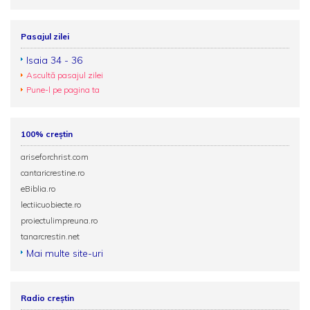
Pasajul zilei
Isaia 34 - 36
Ascultă pasajul zilei
Pune-l pe pagina ta
100% creștin
ariseforchrist.com
cantaricrestine.ro
eBiblia.ro
lectiicuobiecte.ro
proiectulimpreuna.ro
tanarcrestin.net
Mai multe site-uri
Radio creștin