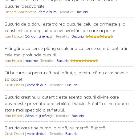
bucuriei desăvârșite...
Richard Wurmbrand
|
fara album
| Tematica:
Bucuria
Bucuria de a dărui este trăirea bucuriei celui ce primește și o
conștientizare deplină a binecuvântării de care ai parte.
Ioan Hapca
|
Gânduri și reflecții
| Tematica:
Bucuria
Plângând cu cei ce plâng și suferind cu cei ce suferă, poți trăi
cele mai profunde bucurii.
Ioan Hapca
|
maxime
| Tematica:
Bucuria
Fii bucuros şi pentru cã poţi dãrui, şi pentru cã nu este nevoie
sã capeţi!
Cristi Dobrei
|
Vorbe de duh
| Tematica:
Bucuria
Bucuria creștinului autentic este esența naturii divine care
dovedește prezența deosebită a Duhului Sfânt în el nu doar o
stare mai specială a sufletului.
Ioan Hapca
|
Gânduri și reflecții
| Tematica:
Bucuria
Bucuria care ţine numai o clipã, nu meritã lãudatã!
Cristi Dobrei
|
Vorbe de duh
| Tematica:
Bucuria