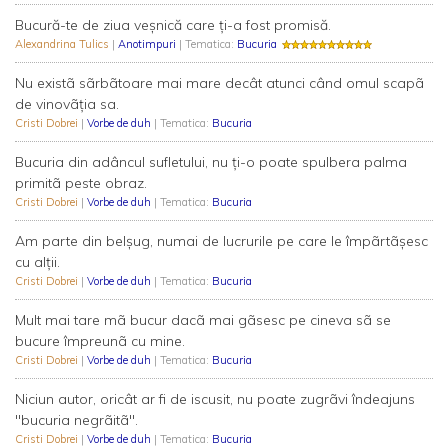
Bucură-te de ziua veșnică care ți-a fost promisă.
Alexandrina Tulics
|
Anotimpuri
| Tematica:
Bucuria
Nu existã sãrbãtoare mai mare decât atunci când omul scapã
de vinovãţia sa.
Cristi Dobrei
|
Vorbe de duh
| Tematica:
Bucuria
Bucuria din adâncul sufletului, nu ţi-o poate spulbera palma
primitã peste obraz.
Cristi Dobrei
|
Vorbe de duh
| Tematica:
Bucuria
Am parte din belşug, numai de lucrurile pe care le împãrtãşesc
cu alţii.
Cristi Dobrei
|
Vorbe de duh
| Tematica:
Bucuria
Mult mai tare mã bucur dacã mai gãsesc pe cineva sã se
bucure împreunã cu mine.
Cristi Dobrei
|
Vorbe de duh
| Tematica:
Bucuria
Niciun autor, oricât ar fi de iscusit, nu poate zugrãvi îndeajuns
"bucuria negrãitã".
Cristi Dobrei
|
Vorbe de duh
| Tematica:
Bucuria