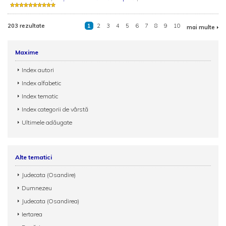
203 rezultate
1
2
3
4
5
6
7
8
9
10
mai multe
Maxime
Index autori
Index alfabetic
Index tematic
Index categorii de vârstă
Ultimele adăugate
Alte tematici
Judecata (Osandire)
Dumnezeu
Judecata (Osandirea)
Iertarea