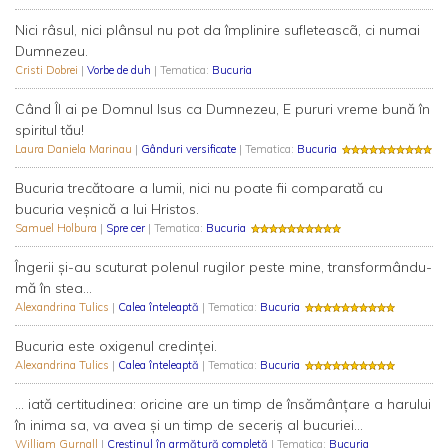
Nici râsul, nici plânsul nu pot da împlinire sufleteascã, ci numai
Dumnezeu.
Cristi Dobrei
|
Vorbe de duh
| Tematica:
Bucuria
Când Îl ai pe Domnul Isus ca Dumnezeu, E pururi vreme bună în
spiritul tău!
Laura Daniela Marinau
|
Gânduri versificate
| Tematica:
Bucuria
Bucuria trecătoare a lumii, nici nu poate fii comparată cu
bucuria veșnică a lui Hristos.
Samuel Holbura
|
Spre cer
| Tematica:
Bucuria
Îngerii și-au scuturat polenul rugilor peste mine, transformându-
mă în stea...
Alexandrina Tulics
|
Calea înteleaptă
| Tematica:
Bucuria
Bucuria este oxigenul credinței.
Alexandrina Tulics
|
Calea înteleaptă
| Tematica:
Bucuria
... iată certitudinea: oricine are un timp de însămânțare a harului
în inima sa, va avea și un timp de seceriș al bucuriei...
William Gurnall
|
Creştinul în armătură completă
| Tematica:
Bucuria