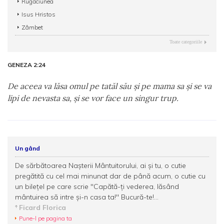
Rugăciunea
Isus Hristos
Zâmbet
Toate categoriile
GENEZA 2:24
De aceea va lăsa omul pe tatăl său şi pe mama sa şi se va
lipi de nevasta sa, şi se vor face un singur trup.
Un gând
De sărbătoarea Naşterii Mântuitorului, ai şi tu, o cutie
pregătită cu cel mai minunat dar de până acum, o cutie cu
un bileţel pe care scrie "Capătă-ţi vederea, lăsând
mântuirea să intre şi-n casa ta!" Bucură-te!...
Ficard Florica
Pune-l pe pagina ta