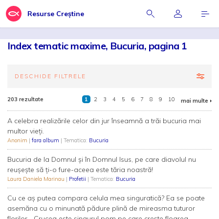
Resurse Creștine
Index tematic maxime, Bucuria, pagina 1
DESCHIDE FILTRELE
203 rezultate
1
2
3
4
5
6
7
8
9
10
mai multe
A celebra realizările celor din jur înseamnă a trăi bucuria mai
multor vieți.
Anonim
|
fara album
| Tematica:
Bucuria
Bucuria de la Domnul și în Domnul Isus, pe care diavolul nu
reușește să ți-o fure-aceea este tăria noastră!
Laura Daniela Marinau
|
Profetii
| Tematica:
Bucuria
Cu ce aș putea compara celula mea singuratică? Ea se poate
asemăna cu o minunată pădure plină de mireasma tuturor
florilor... Crucea este singurul pom pe care crește floarea