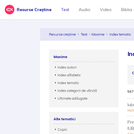
Resurse Creștine
Text
Audio
Video
Biblia
Resurse creștine
Text
Maxime
Index tematic
In
Maxime
Index autori
C
Index alfabetic
Index tematic
Index categorii de vârstă
567
Ultimele adăugate
Iub
Nic
Alte tematici
Pri
IUB
Copiii