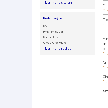
Mai multe site-uri
Est
Cris
Radio creștin
Tre
nu-
RVE Cluj
Lau
RVE Timisoara
Radio Unison
A n
Cross One Radio
ast
Mai multe radiouri
bis
Cor
Dra
Cris
Cin
Bujo
567