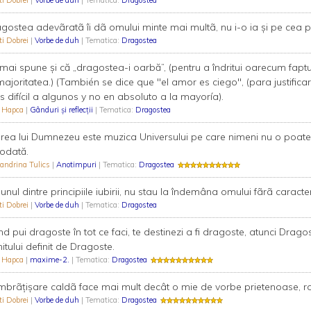
ti Dobrei
|
Vorbe de duh
| Tematica:
Dragostea
gostea adevãratã îi dã omului minte mai multã, nu i-o ia şi pe cea p
ti Dobrei
|
Vorbe de duh
| Tematica:
Dragostea
mai spune și că „dragostea-i oarbă”, (pentru a îndritui oarecum faptu
majoritatea.) (También se dice que "el amor es ciego", (para justifi
 difícil a algunos y no en absoluto a la mayoría).
n Hapca
|
Gânduri și reflecții
| Tematica:
Dragostea
irea lui Dumnezeu este muzica Universului pe care nimeni nu o poate 
iodată.
andrina Tulics
|
Anotimpuri
| Tematica:
Dragostea
iunul dintre principiile iubirii, nu stau la îndemâna omului fãrã caracter
ti Dobrei
|
Vorbe de duh
| Tematica:
Dragostea
d pui dragoste în tot ce faci, te destinezi a fi dragoste, atunci Dragost
initului definit de Dragoste.
n Hapca
|
maxime-2.
| Tematica:
Dragostea
mbrãţişare caldã face mai mult decât o mie de vorbe prietenoase, ros
ti Dobrei
|
Vorbe de duh
| Tematica:
Dragostea