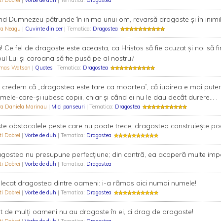
ti Dobrei
|
Vorbe de duh
| Tematica:
Dragostea
d Dumnezeu pătrunde în inima unui om, revarsă dragoste și în inimile
ra Neagu
|
Cuvinte din cer
| Tematica:
Dragostea
ă! Ce fel de dragoste este aceasta, ca Hristos să fie acuzat și noi să 
ul Lui și coroana să fie pusă pe al nostru?
mas Watson
|
Quotes
| Tematica:
Dragostea
 credem că „dragostea este tare ca moartea”, că iubirea e mai puter
ele-care-și iubesc copiii, chiar și când ei nu le dau decât durere... .
ra Daniela Marinau
|
Mici panseuri
| Tematica:
Dragostea
te obstacolele peste care nu poate trece, dragostea construieşte pod
ti Dobrei
|
Vorbe de duh
| Tematica:
Dragostea
gostea nu presupune perfecţiune; din contrã, ea acoperã multe impe
ti Dobrei
|
Vorbe de duh
| Tematica:
Dragostea
lecat dragostea dintre oameni: i-a rãmas aici numai numele!
ti Dobrei
|
Vorbe de duh
| Tematica:
Dragostea
t de mulţi oameni nu au dragoste în ei, ci drag de dragoste!