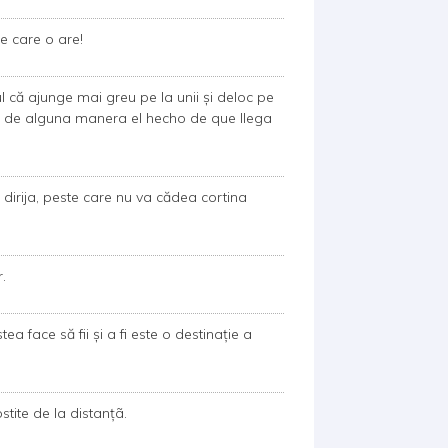
e care o are!
l că ajunge mai greu pe la unii și deloc pe
car de alguna manera el hecho de que llega
dirija, peste care nu va cădea cortina
.
ea face să fii și a fi este o destinație a
tite de la distanţã.