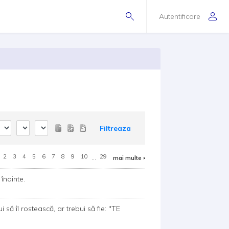
Autentificare
Filtreaza
2
3
4
5
6
7
8
9
10
...
29
mai multe
înainte.
 să îl rostească, ar trebui să fie: "TE