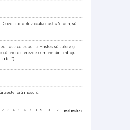
avolului, potrivnicului nostru în duh, să
, face ca trupul lui Hristos să sufere și
i iată una din ereziile comune din limbajul
la fel.")
dăruiește fără măsură.
2
3
4
5
6
7
8
9
10
...
29
mai multe