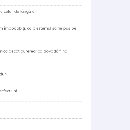
 celor de lângă el.
fim împodobiți, ca blestemul să fie pus pe
nică decât durerea, ca dovadă fiind
uri.
rfecţiuni.