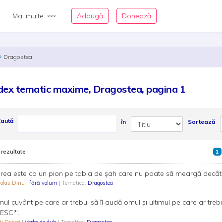
Mai multe
Adaugă
Donează
Dragostea
dex tematic maxime, Dragostea, pagina 1
aută
în
Sortează
 rezultate
1
irea este ca un pion pe tabla de șah care nu poate să meargă decât 
holas Dinu
|
fără volum
| Tematica:
Dragostea
mul cuvânt pe care ar trebui să îl audă omul și ultimul pe care ar trebui
ESC!".