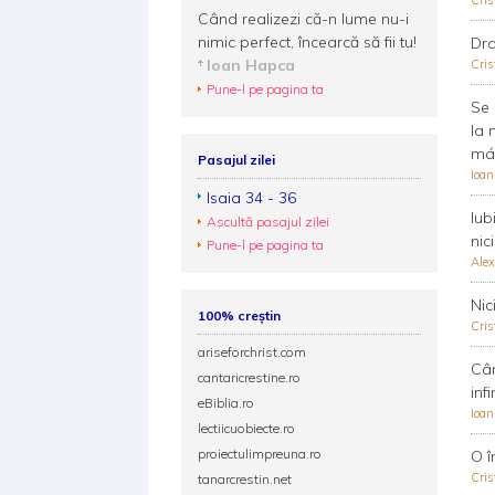
Cris
Când realizezi că-n lume nu-i
nimic perfect, încearcă să fii tu!
Dra
Ioan Hapca
Cris
Pune-l pe pagina ta
Se 
la 
más
Pasajul zilei
Ioa
Isaia 34 - 36
Iub
Ascultă pasajul zilei
nic
Pune-l pe pagina ta
Alex
Nic
100% creștin
Cris
ariseforchrist.com
Cân
cantaricrestine.ro
inf
eBiblia.ro
Ioa
lectiicuobiecte.ro
proiectulimpreuna.ro
O î
Cris
tanarcrestin.net