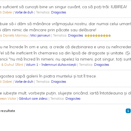
e suficient sã cunoşti bine un singur cuvânt, ca sã poţi trãi: IUBIREA!
ti Dobrei
|
Vorbe de duh
| Tematica:
Dragostea
buie să-i dăm să mănânce vrăjmașului nostru, dar numai celui uman! Di
i dăm nimic de mâncare prin păcate sau delăsare!
ra Daniela Marinau
|
Mici panseuri
| Tematica:
Dragostea
u ne încrede în om e una, a crede că dezbinarea e una cu neîncrederea
fel să fie ineficient în chemarea sa din lipsă de dragoste și unitate. (Ș
ericii "nu mă încred în nimeni, nu apelez la nimeni, pot singur, toți sunt 
y & Duhul Sfânt
|
Volum 1 - îndemnuri duhovnicești
| Tematica:
Dragostea
gostea sapã galerii în piatra muntelui şi tot îl trece.
ti Dobrei
|
Vorbe de duh
| Tematica:
Dragostea
e iubește mult, vorbește puțin, slujește oricând, iartă întotdeauna și 
rean Victor
|
Gânduri care zidesc
| Tematica:
Dragostea
 rezultate
1