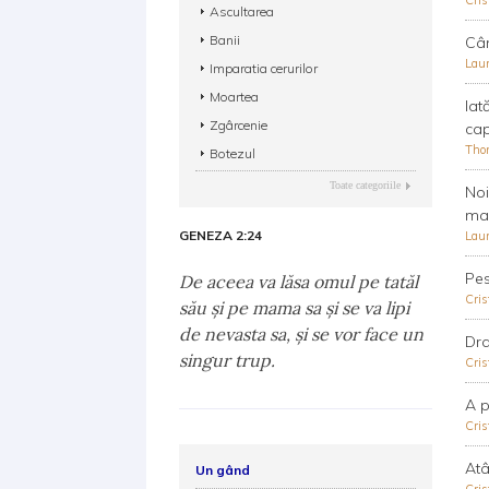
Cris
Ascultarea
Banii
Cân
Lau
Imparatia cerurilor
Moartea
Iat
Zgârcenie
cap
Tho
Botezul
Toate categoriile
Noi
mam
GENEZA 2:24
Lau
Pes
De aceea va lăsa omul pe tatăl
Cris
său şi pe mama sa şi se va lipi
de nevasta sa, şi se vor face un
Dra
singur trup.
Cris
A p
Cris
Atâ
Un gând