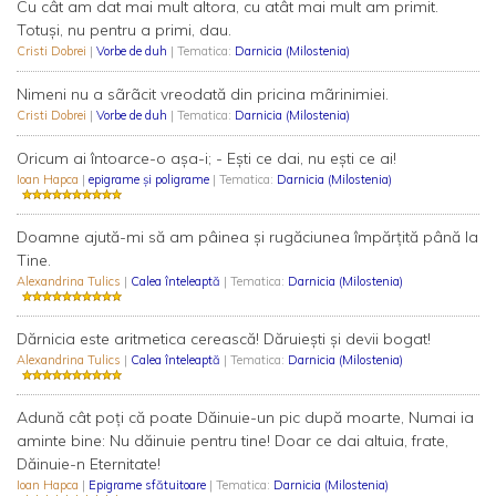
Cu cât am dat mai mult altora, cu atât mai mult am primit.
Totuşi, nu pentru a primi, dau.
Cristi Dobrei
|
Vorbe de duh
| Tematica:
Darnicia (Milostenia)
Nimeni nu a sãrãcit vreodată din pricina mãrinimiei.
Cristi Dobrei
|
Vorbe de duh
| Tematica:
Darnicia (Milostenia)
Oricum ai întoarce-o așa-i; - Ești ce dai, nu ești ce ai!
Ioan Hapca
|
epigrame și poligrame
| Tematica:
Darnicia (Milostenia)
Doamne ajută-mi să am pâinea și rugăciunea împărțită până la
Tine.
Alexandrina Tulics
|
Calea înteleaptă
| Tematica:
Darnicia (Milostenia)
Dărnicia este aritmetica cerească! Dăruiești și devii bogat!
Alexandrina Tulics
|
Calea înteleaptă
| Tematica:
Darnicia (Milostenia)
Adună cât poți că poate Dăinuie-un pic după moarte, Numai ia
aminte bine: Nu dăinuie pentru tine! Doar ce dai altuia, frate,
Dăinuie-n Eternitate!
Ioan Hapca
|
Epigrame sfătuitoare
| Tematica:
Darnicia (Milostenia)