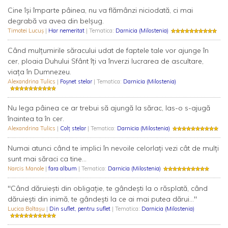
Cine îşi împarte pâinea, nu va flămânzi niciodată, ci mai
degrabă va avea din belşug.
Timotei Lucuş
|
Har nemeritat
| Tematica:
Darnicia (Milostenia)
Când mulţumirile săracului udat de faptele tale vor ajunge în
cer, ploaia Duhului Sfânt îţi va înverzi lucrarea de ascultare,
viaţa în Dumnezeu.
Alexandrina Tulics
|
Foșnet stelar
| Tematica:
Darnicia (Milostenia)
Nu lega pâinea ce ar trebui să ajungă la sărac, las-o s-ajugă
înaintea ta în cer.
Alexandrina Tulics
|
Colț stelar
| Tematica:
Darnicia (Milostenia)
Numai atunci când te implici în nevoile celorlaţi vezi cât de mulţi
sunt mai săraci ca tine...
Narcis Manole
|
fara album
| Tematica:
Darnicia (Milostenia)
"Când dăruieşti din obligaţie, te gândeşti la o răsplată, când
dăruieşti din inimă, te gândeşti la ce ai mai putea dărui..."
Lucica Boltaşu
|
Din suflet, pentru suflet
| Tematica:
Darnicia (Milostenia)