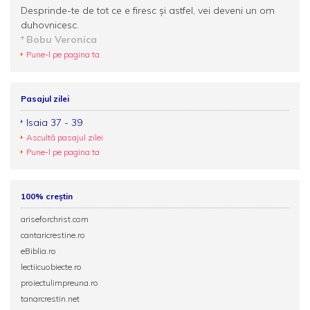
Desprinde-te de tot ce e firesc şi astfel, vei deveni un om
duhovnicesc.
Bobu Veronica
Pune-l pe pagina ta
Pasajul zilei
Isaia 37 - 39
Ascultă pasajul zilei
Pune-l pe pagina ta
100% creștin
ariseforchrist.com
cantaricrestine.ro
eBiblia.ro
lectiicuobiecte.ro
proiectulimpreuna.ro
tanarcrestin.net