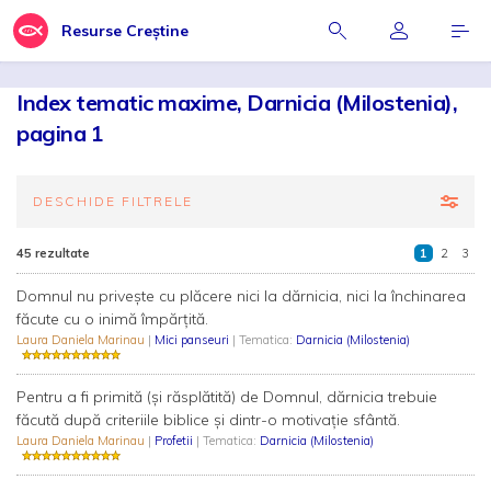
Resurse Creștine
Index tematic maxime, Darnicia (Milostenia),
pagina 1
DESCHIDE FILTRELE
45 rezultate
1
2
3
Domnul nu privește cu plăcere nici la dărnicia, nici la închinarea
făcute cu o inimă împărțită.
Laura Daniela Marinau
|
Mici panseuri
| Tematica:
Darnicia (Milostenia)
Pentru a fi primită (și răsplătită) de Domnul, dărnicia trebuie
făcută după criteriile biblice și dintr-o motivație sfântă.
Laura Daniela Marinau
|
Profetii
| Tematica:
Darnicia (Milostenia)