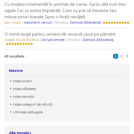
Cu liniștea-ncremenită În urechile de carne, Surzii văd cum trec
agale Cei cu inima împietrită, Care nu pot să întoarne Nici
măcar priviri banale Spre-o ființă necăjită.
Ioan Hapca
|
maxime în versuri
| Tematica:
Darnicia (Milostenia)
O inimă largă pentru semenii tăi revarsă cerul pe pământ
Angela Insula Ekklesia
|
De luat aminte
| Tematica:
Darnicia (Milostenia)
45 rezultate
1
2
3
Maxime
Index autori
Index alfabetic
Index tematic
Index categorii de vârstă
Ultimele adăugate
Alte tematici