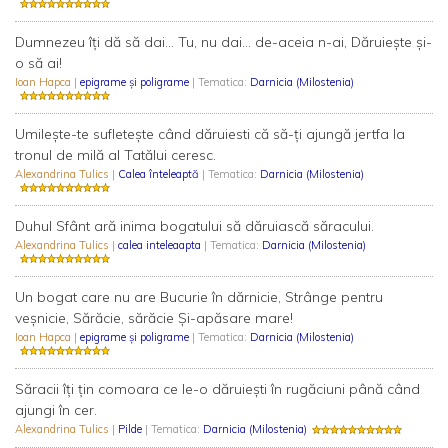
Dumnezeu îți dă să dai... Tu, nu dai... de-aceia n-ai, Dăruiește și-
o să ai!
Ioan Hapca
|
epigrame și poligrame
| Tematica:
Darnicia (Milostenia)
Umilește-te sufletește când dăruiesti că să-ți ajungă jertfa la
tronul de milă al Tatălui ceresc.
Alexandrina Tulics
|
Calea înteleaptă
| Tematica:
Darnicia (Milostenia)
Duhul Sfânt ară inima bogatului să dăruiască săracului.
Alexandrina Tulics
|
calea inteleaapta
| Tematica:
Darnicia (Milostenia)
Un bogat care nu are Bucurie în dărnicie, Strânge pentru
veșnicie, Sărăcie, sărăcie Și-apăsare mare!
Ioan Hapca
|
epigrame și poligrame
| Tematica:
Darnicia (Milostenia)
Săracii îți țin comoara ce le-o dăruiești în rugăciuni până când
ajungi în cer.
Alexandrina Tulics
|
Pilde
| Tematica:
Darnicia (Milostenia)