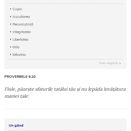
Copiii
Ascultarea
Recunoștință
Integritatea
Libertatea
Mila
Mândria
Toate categoriile
PROVERBELE 6:20
Fiule, păzeşte sfaturile tatălui tău şi nu lepăda învăţătura
mamei tale:
Un gând