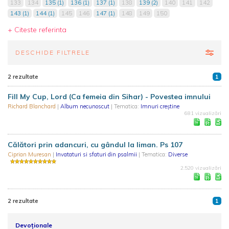
133
134
135 (1)
136 (1)
137 (1)
138
139 (2)
140
141
142
143 (1)
144 (1)
145
146
147 (1)
148
149
150
+ Citeste referinta
DESCHIDE FILTRELE
2 rezultate
1
Fill My Cup, Lord (Ca femeia din Sihar) - Povestea imnului
Richard Blanchard
|
Album necunoscut
| Tematica:
Imnuri creștine
681 vizualizări
Călători prin adancuri, cu gândul la liman. Ps 107
Ciprian Muresan
|
Invataturi si sfaturi din psalmii
| Tematica:
Diverse
2.520 vizualizări
2 rezultate
1
Devoționale