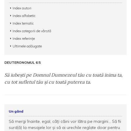
Index autori
Index alfabetic
Index tematic
Index categorii de vârstă
Index referințe
Ultimele adăugate
DEUTERONOMUL 6:5
Să iubeşti pe Domnul Dumnezeul tău cu toată inima ta,
cu tot sufletul tău şi cu toată puterea ta.
Un gând
Să mergi înainte, egal, câţi câini vor lătra pe margini... Să fii
surd(ă) la mesajele lor şi să ai urechile reglate doar pentru