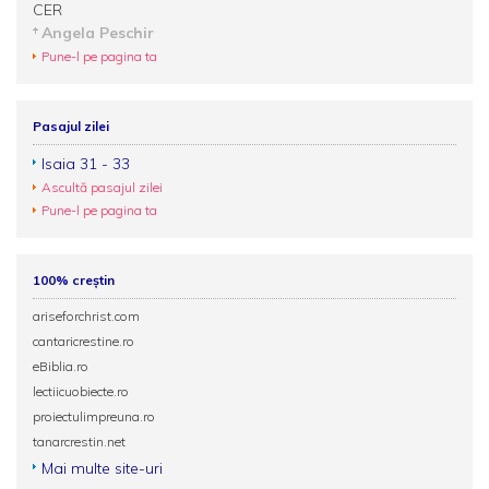
CER
Angela Peschir
Pune-l pe pagina ta
Pasajul zilei
Isaia 31 - 33
Ascultă pasajul zilei
Pune-l pe pagina ta
100% creștin
ariseforchrist.com
cantaricrestine.ro
eBiblia.ro
lectiicuobiecte.ro
proiectulimpreuna.ro
tanarcrestin.net
Mai multe site-uri