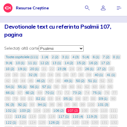
Resurse Creștine
Devotionale text cu referinta Psalmii 107,
pagina
Selectați altă carte
Toate capitolele (111)
1 (4)
2 (2)
3 (1)
4 (3)
5 (4)
6 (1)
7 (2)
8 (1)
9 (4)
10 (1)
11 (1)
12 (2)
13 (1)
14 (2)
15 (2)
16 (2)
17 (2)
18 (2)
19 (1)
20 (1)
21
22
23 (9)
24
25
26 (1)
27 (2)
28
29
30
31
32 (3)
33
34
35
36
37
38
39
40 (1)
41 (1)
42
43
44
45
46 (2)
47
48
49 (1)
50 (2)
51 (1)
52
53
54 (1)
55 (1)
56 (1)
57 (1)
58
59
60
61
62
63
64
65
66 (1)
67
68 (2)
69
70 (1)
71
72
73 (2)
74
75 (1)
76
77
78
79
80
81
82 (1)
83
84
85 (1)
86
87
88
89 (1)
90
91 (3)
92 (1)
93
94 (1)
95
96
97
98
99
100
101 (3)
102 (1)
103 (2)
104
105
106 (2)
107 (2)
108
109
110
111
112
113 (1)
114
115
116
117 (1)
118 (4)
119 (3)
120
121
122 (1)
123
124
125
126 (2)
127
128
129
130
131
132