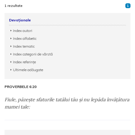
1 rezultate
1
Devoționale
Index autori
Index alfabetic
Index tematic
Index categorii de vârstă
Index referințe
Ultimele adăugate
PROVERBELE 6:20
Fiule, păzeşte sfaturile tatălui tău şi nu lepăda învăţătura
mamei tale: