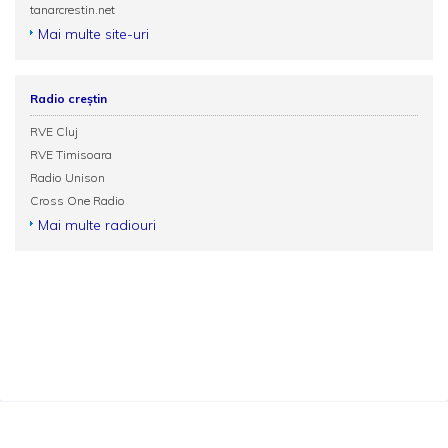
tanarcrestin.net
Mai multe site-uri
Radio creștin
RVE Cluj
RVE Timisoara
Radio Unison
Cross One Radio
Mai multe radiouri
Termeni și condiții
Politica de confidențialitate