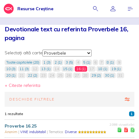
Resurse Creștine
Devotionale text cu referinta Proverbele 16,
pagina
Selectați altă carte
Toate capitolele (28)
1 (3)
2 (1)
3 (5)
4
5 (1)
6
7
8 (1)
9
10 (3)
11 (3)
12
13 (1)
14
15 (1)
16 (1)
17
18 (1)
19 (1)
20 (1)
21
22 (2)
23
24
25
26
27
28
29 (2)
30 (1)
31
+ Citeste referinta
DESCHIDE FILTRELE
1 rezultate
1
2.088 vizualizări
Proverbe 16.25
Anonim
|
VINE indubitabil
| Tematica:
Diverse