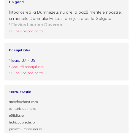
Un gând
Întoarcerea la Dumnezeu, nu are la bază meritele noastre,
ci meritele Domnului Hristos, prin jertfa de la Golgota.
Flavius Laurian Duverna
Pune-l pe pagina ta
Pasajul zilei
Isaia 37 - 39
Ascultă pasajul zilei
Pune-l pe pagina ta
100% creștin
ariseforchrist.com
cantaricrestine.ro
eBiblia.ro
lectiicuobiecte.ro
proiectulimpreuna.ro