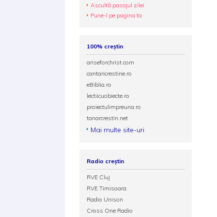
Ascultă pasajul zilei
Pune-l pe pagina ta
100% creștin
ariseforchrist.com
cantaricrestine.ro
eBiblia.ro
lectiicuobiecte.ro
proiectulimpreuna.ro
tanarcrestin.net
Mai multe site-uri
Radio creștin
RVE Cluj
RVE Timisoara
Radio Unison
Cross One Radio