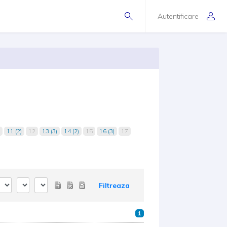
Autentificare
11 (2)
12
13 (3)
14 (2)
15
16 (3)
17
Filtreaza
1