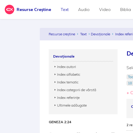
Resurse Creștine
Text
Audio
Video
Biblia
Resurse creștine
Text
Devoționale
Index refer
De
Devoționale
Index autori
Sel
Index alfabetic
Toa
Index tematic
18 
Index categorii de vârstă
+ C
Index referințe
Ultimele adăugate
C
GENEZA 2:24
2 re