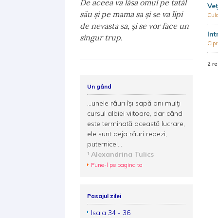
De aceea va lăsa omul pe tatăl
Veț
său şi pe mama sa şi se va lipi
Cul
de nevasta sa, şi se vor face un
Int
singur trup.
Cip
2 re
Un gând
...unele râuri îşi sapă ani mulţi
cursul albiei viitoare, dar când
este terminată această lucrare,
ele sunt deja râuri repezi,
puternice!...
Alexandrina Tulics
Pune-l pe pagina ta
Pasajul zilei
Isaia 34 - 36