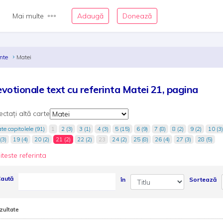
Mai multe
Adaugă
Donează
inte
Matei
votionale text cu referinta Matei 21, pagina
ectați altă carte
te capitolele (91)
1
2 (3)
3 (1)
4 (3)
5 (15)
6 (9)
7 (8)
8 (2)
9 (2)
10 (3)
(3)
19 (4)
20 (2)
21 (2)
22 (2)
23
24 (2)
25 (8)
26 (4)
27 (3)
28 (5)
iteste referinta
aută
în
Sortează
zultate