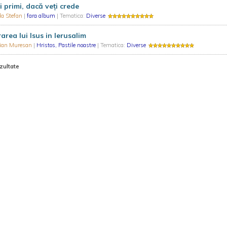
i primi, dacă veți crede
da Stefan
|
fara album
| Tematica:
Diverse
rarea lui Isus in Ierusalim
rian Muresan
|
Hristos, Pastile noastre
| Tematica:
Diverse
zultate