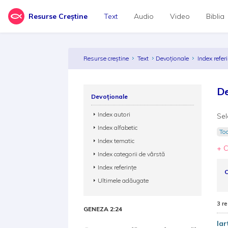
Resurse Creștine
Text
Audio
Video
Biblia
Resurse creștine
Text
Devoționale
Index refer
De
Devoționale
Index autori
Sel
Index alfabetic
Toa
Index tematic
+ C
Index categorii de vârstă
Index referințe
C
Ultimele adăugate
3 re
GENEZA 2:24
Iar