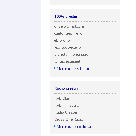
100% creștin
ariseforchrist.com
cantaricrestine.ro
eBiblia.ro
lectiicuobiecte.ro
proiectulimpreuna.ro
tanarcrestin.net
Mai multe site-uri
Radio creștin
RVE Cluj
RVE Timisoara
Radio Unison
Cross One Radio
Mai multe radiouri