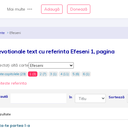
Mai multe
Adaugă
Donează
inte
Efeseni
votionale text cu referinta Efeseni 1, pagina
ectați altă carte
te capitolele (29)
1 (3)
2 (7)
3 (1)
4 (11)
5 (6)
6 (1)
iteste referinta
aută
în
Sortează
zultate
ta-te partea I-a