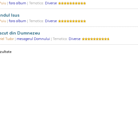
 Puiu
|
fara album
| Tematica:
Diverse
ndul Isus
 Puiu
|
fara album
| Tematica:
Diverse
scut din Dumnezeu
iel Tudor
|
mesagerul Domnului
| Tematica:
Diverse
zultate