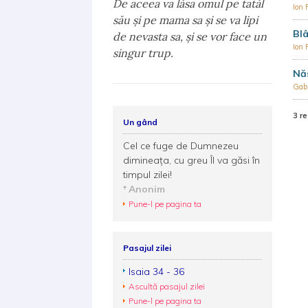
De aceea va lăsa omul pe tatăl
Ion
său şi pe mama sa şi se va lipi
Blâ
de nevasta sa, şi se vor face un
Ion
singur trup.
Nă
Gabr
3 re
Un gând
Cel ce fuge de Dumnezeu
dimineaţa, cu greu Îl va găsi în
timpul zilei!
Anonim
Pune-l pe pagina ta
Pasajul zilei
Isaia 34 - 36
Ascultă pasajul zilei
Pune-l pe pagina ta