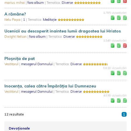
marius mihai
|
fara album
| Tematica:
Diverse
1.785 vizualizări
A rămâne?
Nelu Paşca
|
1
| Tematica:
Meditație
Ucenicii au descoperit inaintea lumii dragostea lui Hristos
Dwight Nelson
|
fara album
| Tematica:
Diverse
1.549 vizualizări
Ploșnița de pat
Vestitorul
|
mesagerul Domnului
| Tematica:
Diverse
9.618 vizualizări
Inocența, calea către Împărăția lui Dumnezeu
Vestitorul
|
mesagerul Domnului
| Tematica:
Diverse
4.938 vizualizări
12 rezultate
1
Devoționale