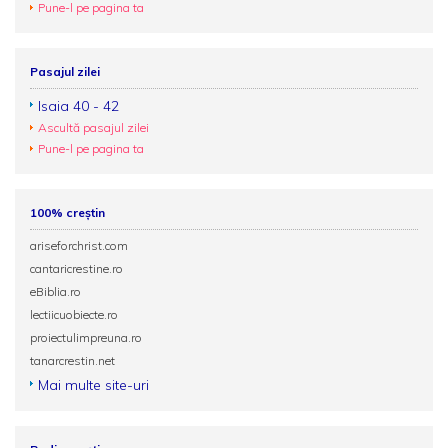
Pune-l pe pagina ta
Pasajul zilei
Isaia 40 - 42
Ascultă pasajul zilei
Pune-l pe pagina ta
100% creștin
ariseforchrist.com
cantaricrestine.ro
eBiblia.ro
lectiicuobiecte.ro
proiectulimpreuna.ro
tanarcrestin.net
Mai multe site-uri