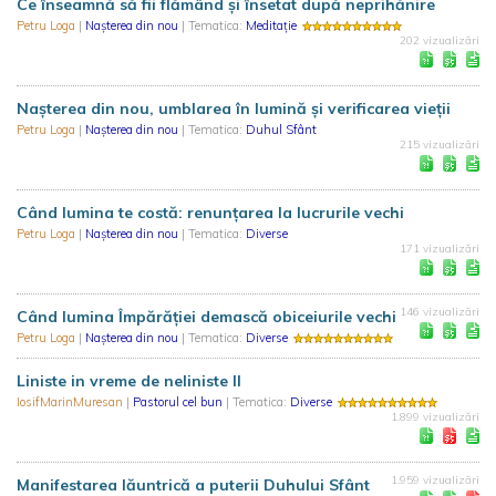
Ce înseamnă să fii flămând și însetat după neprihănire
Petru Loga
|
Nașterea din nou
| Tematica:
Meditație
202 vizualizări
Nașterea din nou, umblarea în lumină și verificarea vieții
Petru Loga
|
Nașterea din nou
| Tematica:
Duhul Sfânt
215 vizualizări
Când lumina te costă: renunțarea la lucrurile vechi
Petru Loga
|
Nașterea din nou
| Tematica:
Diverse
171 vizualizări
146 vizualizări
Când lumina Împărăției demască obiceiurile vechi
Petru Loga
|
Nașterea din nou
| Tematica:
Diverse
Liniste in vreme de neliniste II
IosifMarinMuresan
|
Pastorul cel bun
| Tematica:
Diverse
1.899 vizualizări
1.959 vizualizări
Manifestarea lăuntrică a puterii Duhului Sfânt