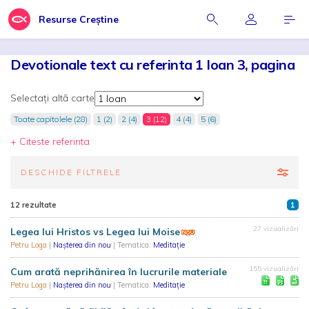
Resurse Creștine
Devotionale text cu referinta 1 Ioan 3, pagina
Selectați altă carte
Toate capitolele (28)
1 (2)
2 (4)
3 (12)
4 (4)
5 (6)
+ Citeste referinta
DESCHIDE FILTRELE
12 rezultate
1
27 vizualizări
Legea lui Hristos vs Legea lui Moise
Petru Loga
|
Nașterea din nou
| Tematica:
Meditație
155 vizualizări
Cum arată neprihănirea în lucrurile materiale
Petru Loga
|
Nașterea din nou
| Tematica:
Meditație