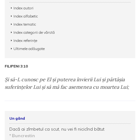
Index autori
Index alfabetic
Index tematic
Index categorii de vârstă
Index referințe
Ultimele adăugate
FILIPENI 3:10
Şi să-L cunosc pe El şi puterea învierii Lui şi părtăşia
suferinţelor Lui şi să mă fac asemenea cu moartea Lui;
Un gând
Dacă ai zîmbetul ca scut, nu vei fi nicicînd bătut
Buncrestin