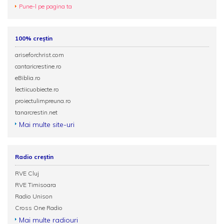
Pune-l pe pagina ta
100% creștin
ariseforchrist.com
cantaricrestine.ro
eBiblia.ro
lectiicuobiecte.ro
proiectulimpreuna.ro
tanarcrestin.net
Mai multe site-uri
Radio creștin
RVE Cluj
RVE Timisoara
Radio Unison
Cross One Radio
Mai multe radiouri