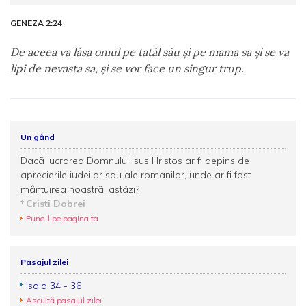
GENEZA 2:24
De aceea va lăsa omul pe tatăl său şi pe mama sa şi se va
lipi de nevasta sa, şi se vor face un singur trup.
Un gând
Dacã lucrarea Domnului Isus Hristos ar fi depins de
aprecierile iudeilor sau ale romanilor, unde ar fi fost
mântuirea noastrã, astãzi?
Cristi Dobrei
Pune-l pe pagina ta
Pasajul zilei
Isaia 34 - 36
Ascultă pasajul zilei