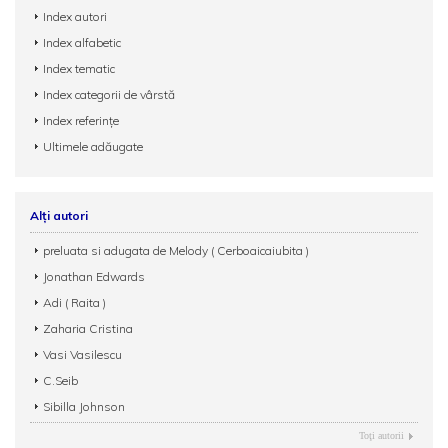
Index autori
Index alfabetic
Index tematic
Index categorii de vârstă
Index referințe
Ultimele adăugate
Alți autori
preluata si adugata de Melody ( Cerboaicaiubita )
Jonathan Edwards
Adi ( Raita )
Zaharia Cristina
Vasi Vasilescu
C.Seib
Sibilla Johnson
Toţi autorii