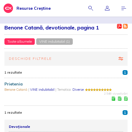
Resurse Creștine
Benone Catană, devotionale, pagina 1
Toate albumele
VINE indubitabil (1)
DESCHIDE FILTRELE
1 rezultate
1
Prietenia
Benone Catană
|
VINE indubitabil
| Tematica:
Diverse
2.548 vizualizări
1 rezultate
1
Devoționale