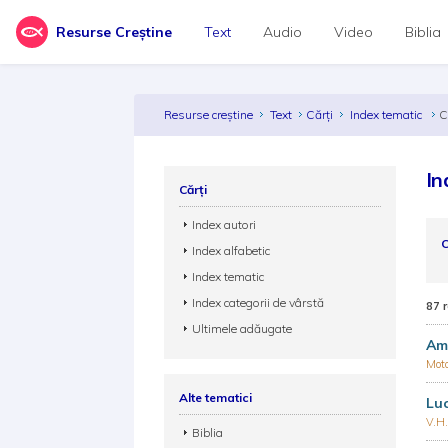
Resurse Creștine
Text
Audio
Video
Biblia
Resurse creștine
Text
Cărți
Index tematic
C
In
Cărți
Index autori
C
Index alfabetic
Index tematic
Index categorii de vârstă
87 
Ultimele adăugate
Am 
Mot
Alte tematici
Luc
V.H
Biblia