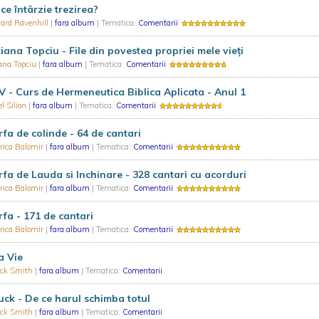
ce întârzie trezirea?
ard Ravenhill
|
fara album
| Tematica:
Comentarii
iana Topciu - File din povestea propriei mele vieţi
ana Topciu
|
fara album
| Tematica:
Comentarii
 - Curs de Hermeneutica Biblica Aplicata - Anul 1
el Silion
|
fara album
| Tematica:
Comentarii
fa de colinde - 64 de cantari
rica Balomir
|
fara album
| Tematica:
Comentarii
fa de Lauda si Inchinare - 328 cantari cu acorduri
rica Balomir
|
fara album
| Tematica:
Comentarii
fa - 171 de cantari
rica Balomir
|
fara album
| Tematica:
Comentarii
a Vie
ck Smith
|
fara album
| Tematica:
Comentarii
ck - De ce harul schimba totul
ck Smith
|
fara album
| Tematica:
Comentarii