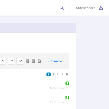
Autentificare
Filtreaza
1
2
3
4
5
5.897 descărcări
6.959 descărcări