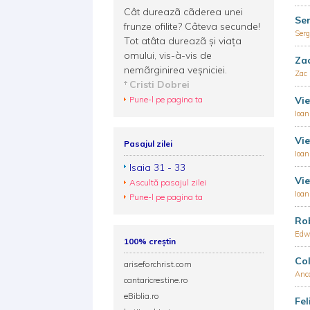
Cât dureazã cãderea unei
Ser
frunze ofilite? Câteva secunde!
Ser
Tot atâta dureazã şi viaţa
omului, vis-à-vis de
Zac
nemãrginirea veşniciei.
Zac
Cristi Dobrei
Pune-l pe pagina ta
Vie
Ioan
Vie
Pasajul zilei
Ioan
Isaia 31 - 33
Vie
Ascultă pasajul zilei
Ioan
Pune-l pe pagina ta
Ro
Edwi
100% creștin
Col
ariseforchrist.com
Anc
cantaricrestine.ro
eBiblia.ro
Fel