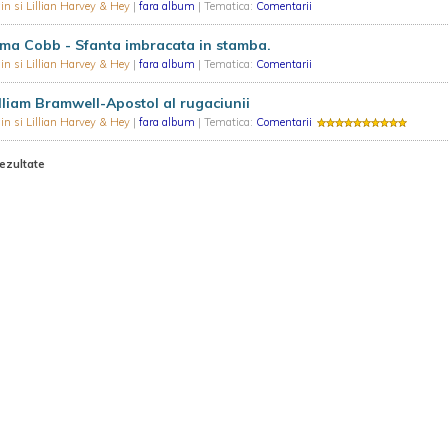
n si Lillian Harvey & Hey
|
fara album
| Tematica:
Comentarii
ma Cobb - Sfanta imbracata in stamba.
n si Lillian Harvey & Hey
|
fara album
| Tematica:
Comentarii
liam Bramwell-Apostol al rugaciunii
n si Lillian Harvey & Hey
|
fara album
| Tematica:
Comentarii
rezultate