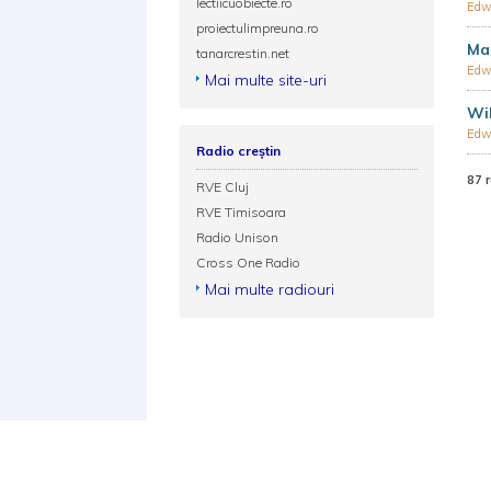
lectiicuobiecte.ro
Edwi
proiectulimpreuna.ro
Ma
tanarcrestin.net
Edwi
Mai multe site-uri
Wil
Edwi
Radio creștin
87 
RVE Cluj
RVE Timisoara
Radio Unison
Cross One Radio
Mai multe radiouri