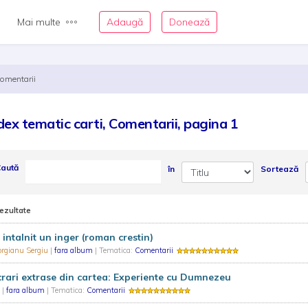
Mai multe
Adaugă
Donează
omentarii
dex tematic carti, Comentarii, pagina 1
aută
în
Sortează
rezultate
intalnit un inger (roman crestin)
orgianu Sergiu
|
fara album
| Tematica:
Comentarii
rari extrase din cartea: Experiente cu Dumnezeu
.
|
fara album
| Tematica:
Comentarii