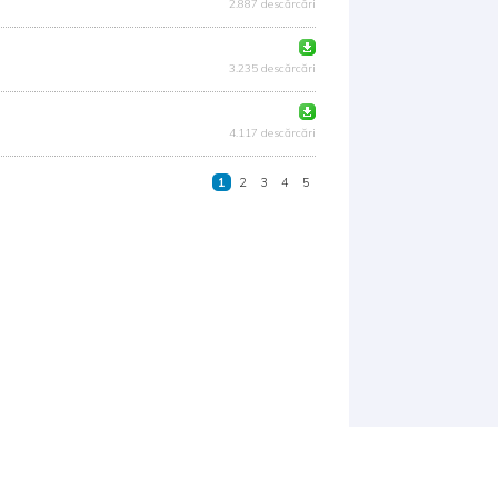
2.887 descărcări
3.235 descărcări
4.117 descărcări
1
2
3
4
5