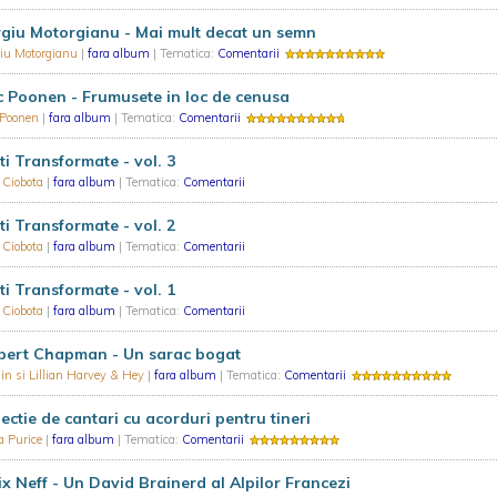
giu Motorgianu - Mai mult decat un semn
giu Motorgianu
|
fara album
| Tematica:
Comentarii
 Poonen - Frumusete in loc de cenusa
 Poonen
|
fara album
| Tematica:
Comentarii
ti Transformate - vol. 3
 Ciobota
|
fara album
| Tematica:
Comentarii
ti Transformate - vol. 2
 Ciobota
|
fara album
| Tematica:
Comentarii
ti Transformate - vol. 1
 Ciobota
|
fara album
| Tematica:
Comentarii
bert Chapman - Un sarac bogat
n si Lillian Harvey & Hey
|
fara album
| Tematica:
Comentarii
ectie de cantari cu acorduri pentru tineri
a Purice
|
fara album
| Tematica:
Comentarii
ix Neff - Un David Brainerd al Alpilor Francezi