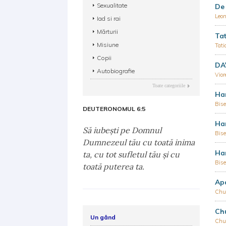
Sexualitate
De 
Leon
Iad si rai
Mărturii
Tat
Misiune
Tati
Copii
DAV
Autobiografie
Vior
Toate categoriile
Har
Bise
DEUTERONOMUL 6:5
Har
Să iubeşti pe Domnul
Bise
Dumnezeul tău cu toată inima
Har
ta, cu tot sufletul tău şi cu
Bise
toată puterea ta.
Ap
Chu
Chu
Un gând
Chu