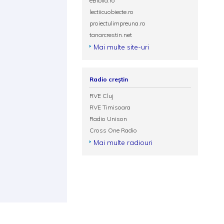
eBiblia.ro
lectiicuobiecte.ro
proiectulimpreuna.ro
tanarcrestin.net
Mai multe site-uri
Radio creștin
RVE Cluj
RVE Timisoara
Radio Unison
Cross One Radio
Mai multe radiouri