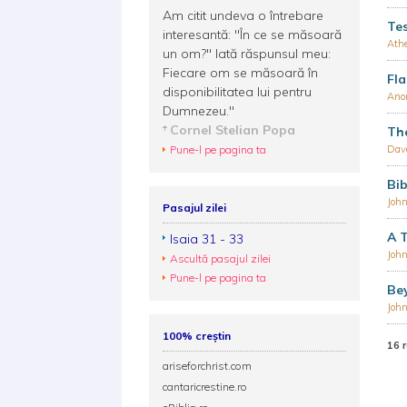
Am citit undeva o întrebare
Te
interesantă: "În ce se măsoară
Ath
un om?" Iată răspunsul meu:
Fiecare om se măsoară în
Fl
disponibilitatea lui pentru
Ano
Dumnezeu."
Cornel Stelian Popa
The
Pune-l pe pagina ta
Dav
Bib
Joh
Pasajul zilei
A T
Isaia 31 - 33
Joh
Ascultă pasajul zilei
Pune-l pe pagina ta
Be
Joh
100% creștin
16 
ariseforchrist.com
cantaricrestine.ro