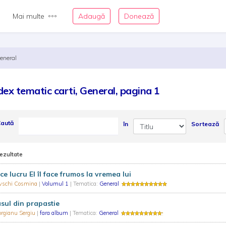
Mai multe
Adaugă
Donează
eneral
dex tematic carti, General, pagina 1
aută
în
Sortează
rezultate
ce lucru El îl face frumos la vremea lui
ovschi Cosmina
|
Volumul 1
| Tematica:
General
sul din prapastie
orgianu Sergiu
|
fara album
| Tematica:
General