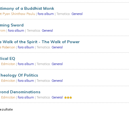
stimony of a Buddhist Monk
et Pyan Shinthaw Paulu
|
fara album
| Tematica:
General
aming Sword
nim
|
fara album
| Tematica:
General
 Walk of the Spirit - The Walk of Power
e Roberson
|
fara album
| Tematica:
General
lical EQ
n Edmiston
|
fara album
| Tematica:
General
heology Of Politics
n Edmiston
|
fara album
| Tematica:
General
yond Denominations
n Edmiston
|
fara album
| Tematica:
General
rezultate