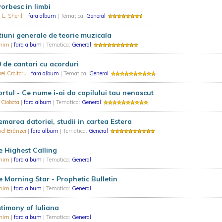
vorbesc in limbi
 L. Sherill
|
fara album
| Tematica:
General
iuni generale de teorie muzicala
nim
|
fara album
| Tematica:
General
 de cantari cu acorduri
ei Croitoru
|
fara album
| Tematica:
General
rtul - Ce nume i-ai da copilului tau nenascut
 Ciobota
|
fara album
| Tematica:
General
marea datoriei, studii in cartea Estera
el Brânzei
|
fara album
| Tematica:
General
 Highest Calling
nim
|
fara album
| Tematica:
General
 Morning Star - Prophetic Bulletin
nim
|
fara album
| Tematica:
General
timony of Iuliana
nim
|
fara album
| Tematica:
General