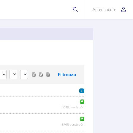
Autentificare
Filtreaza
1
1.648 descărcări
4.765 descărcări