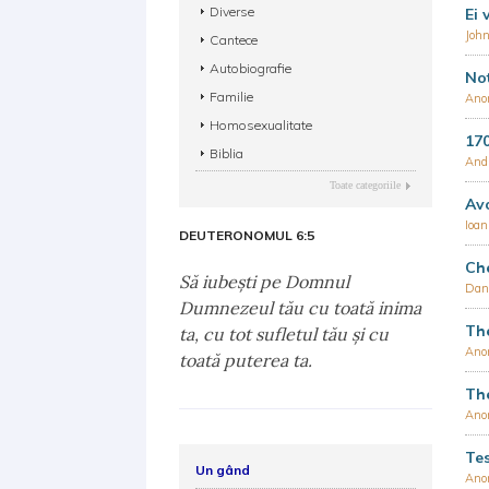
Diverse
Ei 
John
Cantece
Autobiografie
Not
Familie
Ano
Homosexualitate
170
Biblia
Andr
Toate categoriile
Avo
Ioan
DEUTERONOMUL 6:5
Che
Să iubeşti pe Domnul
Dani
Dumnezeul tău cu toată inima
The
ta, cu tot sufletul tău şi cu
Ano
toată puterea ta.
The
Ano
Tes
Un gând
Ano