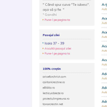
" Când spui cuiva "Te iubesc",
A-ț
aşa să şi fie. "
Aut
Gandhi
Ac
Pune-l pe pagina ta
Aut
Ace
Pasajul zilei
Aut
Isaia 37 - 39
Ac
Ascultă pasajul zilei
Aut
Pune-l pe pagina ta
Ac
Aut
100% creștin
Ad
ariseforchrist.com
Aut
cantaricrestine.ro
Ade
eBiblia.ro
Aut
lectiicuobiecte.ro
proiectulimpreuna.ro
Ad
tanarcrestin.net
Aut