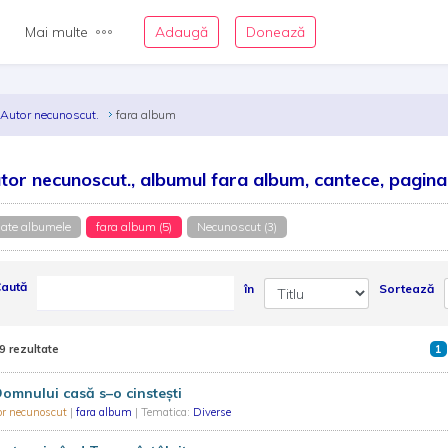
Mai multe
Adaugă
Donează
Autor necunoscut.
fara album
tor necunoscut., albumul fara album, cantece, pagina
ate albumele
fara album (5)
Necunoscut (3)
aută
în
Sortează
9 rezultate
1
omnului casă s–o cinstești
or necunoscut
|
fara album
| Tematica:
Diverse