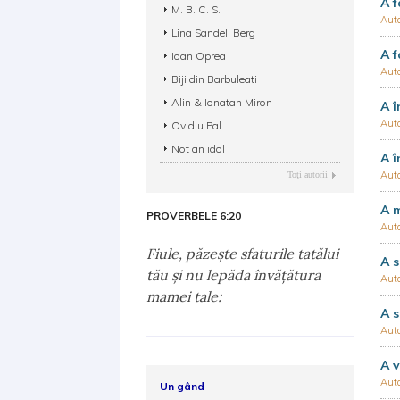
A f
M. B. C. S.
Aut
Lina Sandell Berg
A f
Ioan Oprea
Aut
Biji din Barbuleati
Alin & Ionatan Miron
A î
Aut
Ovidiu Pal
Not an idol
A î
Aut
Toţi autorii
A m
PROVERBELE 6:20
Aut
Fiule, păzeşte sfaturile tatălui
A s
tău şi nu lepăda învăţătura
Aut
mamei tale:
A s
Aut
A v
Aut
Un gând