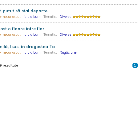
fi putut să stai departe
or necunoscut
|
fara album
| Tematica:
Diverse
fost o floare intre flori
or necunoscut
|
fara album
| Tematica:
Diverse
milă, Isus, în dragostea Ta
or necunoscut
|
fara album
| Tematica:
Rugăciune
9 rezultate
1
Termeni și condiții