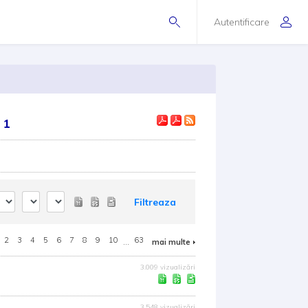
Autentificare
 1
Filtreaza
2
3
4
5
6
7
8
9
10
...
63
mai multe
3.009 vizualizări
3.548 vizualizări