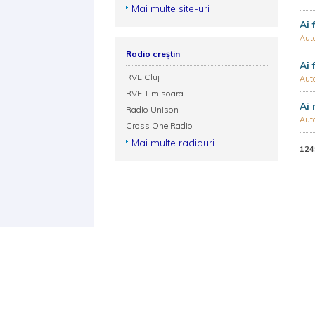
Mai multe site-uri
Ai 
Aut
Radio creștin
Ai 
RVE Cluj
Aut
RVE Timisoara
Ai 
Radio Unison
Aut
Cross One Radio
Mai multe radiouri
124