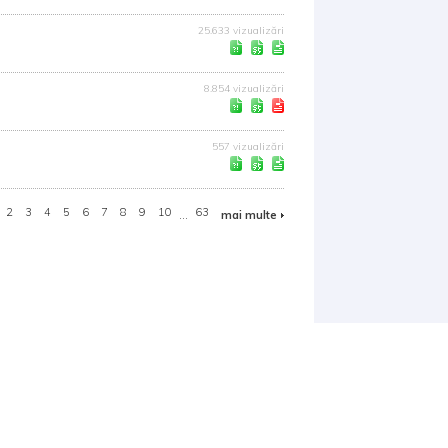
25.633 vizualizări
8.854 vizualizări
557 vizualizări
2
3
4
5
6
7
8
9
10
...
63
mai multe