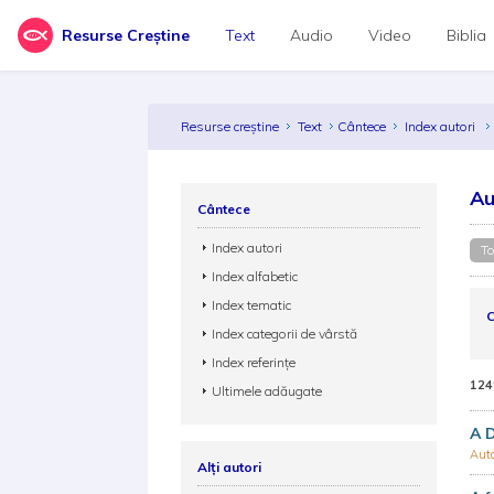
Resurse Creștine
Text
Audio
Video
Biblia
Resurse creștine
Text
Cântece
Index autori
Au
Cântece
Index autori
To
Index alfabetic
Index tematic
C
Index categorii de vârstă
Index referințe
124
Ultimele adăugate
A D
Aut
Alți autori