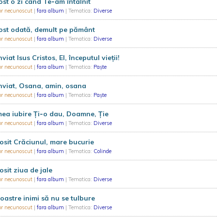
ost o zi când Te‑am întâlnit
or necunoscut
|
fara album
| Tematica:
Diverse
ost odată, demult pe pământ
or necunoscut
|
fara album
| Tematica:
Diverse
nviat Isus Cristos, El, începutul vieții!
or necunoscut
|
fara album
| Tematica:
Paște
nviat, Osana, amin, osana
or necunoscut
|
fara album
| Tematica:
Paște
ea iubire Ți‑o dau, Doamne, Ție
or necunoscut
|
fara album
| Tematica:
Diverse
osit Crăciunul, mare bucurie
or necunoscut
|
fara album
| Tematica:
Colinde
osit ziua de jale
or necunoscut
|
fara album
| Tematica:
Diverse
oastre inimi să nu se tulbure
or necunoscut
|
fara album
| Tematica:
Diverse