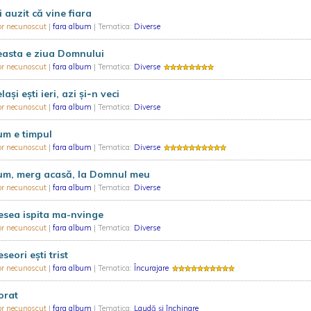
i auzit că vine fiara
or necunoscut
|
fara album
| Tematica:
Diverse
easta e ziua Domnului
or necunoscut
|
fara album
| Tematica:
Diverse
laşi eşti ieri, azi şi‑n veci
or necunoscut
|
fara album
| Tematica:
Diverse
um e timpul
or necunoscut
|
fara album
| Tematica:
Diverse
um, merg acasă, la Domnul meu
or necunoscut
|
fara album
| Tematica:
Diverse
esea ispita ma-nvinge
or necunoscut
|
fara album
| Tematica:
Diverse
seori eşti trist
or necunoscut
|
fara album
| Tematica:
Încurajare
orat
or necunoscut
|
fara album
| Tematica:
Laudă și închinare