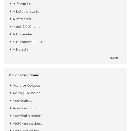
"Cântați lui...
A bătut la uşa ta
A câta oară
A dat Stăpânul,...
A Domnului...
A Dumnezeului Cel...
A fi creștin
Inainte
Din același album
Acolo pe Golgota
Acum şi-n veci de...
Adevărata...
Adevăru-i numai...
Adevărul niciodată
Ajută-mă să dau...
Ajută-mă să fac...