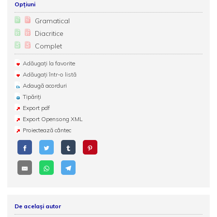
Opțiuni
Gramatical
Diacritice
Complet
Adăugați la favorite
Adăugați într-o listă
Adaugă acorduri
Tipăriți
Export pdf
Export Opensong XML
Proiectează cântec
De același autor