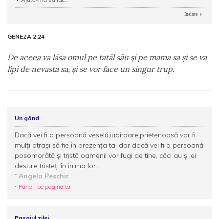
Inainte
GENEZA 2:24
De aceea va lăsa omul pe tatăl său şi pe mama sa şi se va
lipi de nevasta sa, şi se vor face un singur trup.
Un gând
Dacă vei fi o persoană veselă,iubitoare,prietenoasă vor fi
mulţi atraşi să fie în prezenţa ta, dar dacă vei fi o persoană
posomorâtă şi tristă oamenii vor fugi de tine, căci au şi ei
destule tristeţi în inima lor...
Angela Peschir
Pune-l pe pagina ta
Pasajul zilei