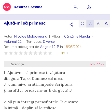
Resurse Creștine
Ajută-mi să primesc
A
A
⛶
A
Autor:
Nicolae Moldoveanu
| Album:
Cântările Harului -
Volumul 11
| Tematica:
Diverse
Resursa adaugata de
Angela12-P
in
18/05/2024
0
/10
Referințe
Iov 22:22
1. Ajută-mi să primesc învățătura
din gura Ta, o, Dumnezeul meu,
/: cum mi-o arată limpede Scriptura,
şi nu altfel, oricât mi-ar fi de greu! :/
2. Să pun întregi preasfintele-Ți cuvinte
la inimă - deplin să le trăiesc!