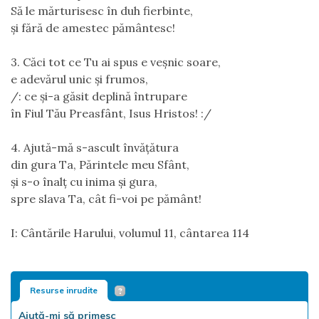
Să le mărturisesc în duh fierbinte,
şi fără de amestec pământesc!
3. Căci tot ce Tu ai spus e veşnic soare,
e adevărul unic şi frumos,
/: ce şi-a găsit deplină întrupare
în Fiul Tău Preasfânt, Isus Hristos! :/
4. Ajută-mă s-ascult învățătura
din gura Ta, Părintele meu Sfânt,
şi s-o înalț cu inima şi gura,
spre slava Ta, cât fi-voi pe pământ!
I: Cântările Harului, volumul 11, cântarea 114
Resurse inrudite
Ajută-mi să primesc