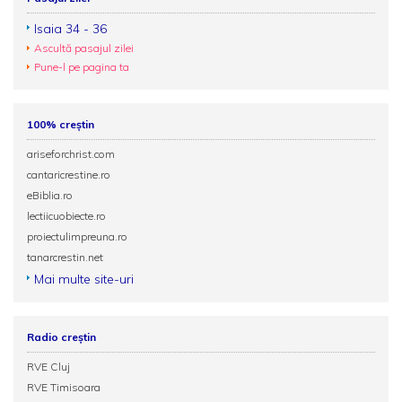
Isaia 34 - 36
Ascultă pasajul zilei
Pune-l pe pagina ta
100% creștin
ariseforchrist.com
cantaricrestine.ro
eBiblia.ro
lectiicuobiecte.ro
proiectulimpreuna.ro
tanarcrestin.net
Mai multe site-uri
Radio creștin
RVE Cluj
RVE Timisoara