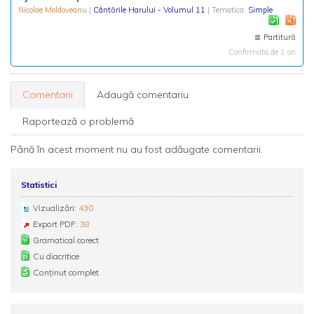
Nicolae Moldoveanu
|
Cântările Harului - Volumul 11
| Tematica:
Simple
Partitură
Confirmata de 1 ori
Comentarii
Adaugă comentariu
Raportează o problemă
Până în acest moment nu au fost adăugate comentarii.
Statistici
Vizualizări:
430
Export PDF:
38
Gramatical corect
Cu diacritice
Conținut complet