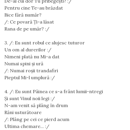
De-al cui dor Tu pribegeşti? :/
Pentru cine Te-au brăzdat
Bice fără număr?
/: Ce povară Ţi-a lăsat
Rana de pe umăr? :/
3. /: Eu sunt robul ce slujesc tuturor
Un om al durerilor :/
Nimeni plată nu Mi-a dat
Numai spini şi ură
/: Numai roşii trandafiri
Pieptul Mi-l umplură :/
4. /: Eu sunt Pâinea ce s-a frânt lumii-ntregi
Şi sunt Vinul noii legi :/
N-am venit să plâng în drum
Răni usturătoare
/: Plâng pe cei ce pierd acum
Ultima chemare... :/