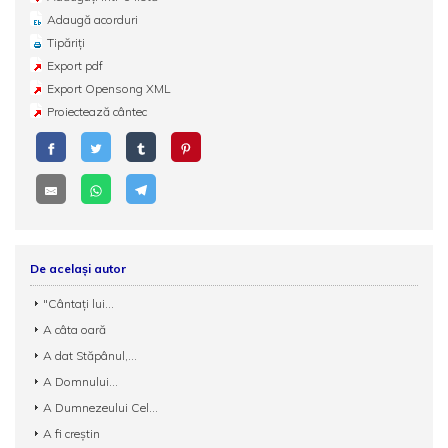
Adaugă acorduri
Tipăriți
Export pdf
Export Opensong XML
Proiectează cântec
De același autor
"Cântați lui...
A câta oară
A dat Stăpânul,...
A Domnului...
A Dumnezeului Cel...
A fi creștin