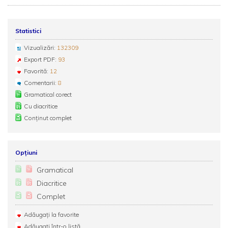
Statistici
Vizualizări:
132309
Export PDF:
93
Favorită:
12
Comentarii:
8
Gramatical corect
Cu diacritice
Conținut complet
Opțiuni
Gramatical
Diacritice
Complet
Adăugați la favorite
Adăugați într-o listă