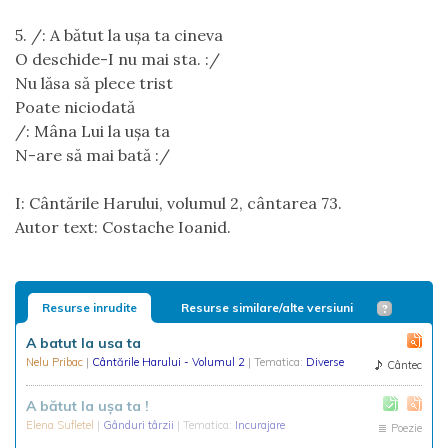
5. /: A bătut la uşa ta cineva
O deschide-I nu mai sta. :/
Nu lăsa să plece trist
Poate niciodată
/: Mâna Lui la uşa ta
N-are să mai bată :/
I: Cântările Harului, volumul 2, cântarea 73.
Autor text: Costache Ioanid.
Resurse inrudite
Resurse similare/alte versiuni
A batut la usa ta
Nelu Pribac
|
Cântările Harului - Volumul 2
| Tematica:
Diverse
Cântec
A bătut la ușa ta !
Elena Sufletel
|
Gânduri târzii
| Tematica:
Incurajare
Poezie