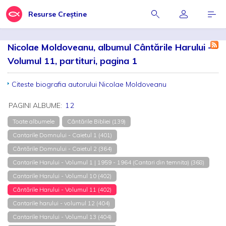
Resurse Creștine
Nicolae Moldoveanu, albumul Cântările Harului -
Volumul 11, partituri, pagina 1
Citeste biografia autorului Nicolae Moldoveanu
PAGINI ALBUME:
1
2
Toate albumele
Cântările Bibliei (139)
Cantarile Domnului - Caietul 1 (401)
Cântările Domnului - Caietul 2 (364)
Cantarile Harului - Volumul 1 | 1959 - 1964 (Cantari din temnita) (368)
Cantarile Harului - Volumul 10 (402)
Cântările Harului - Volumul 11 (402)
Cantarile harului - volumul 12 (404)
Cantarile Harului - Volumul 13 (404)