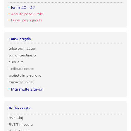
Isaia 40 - 42
Ascultă pasajul zilei
Pune-l pe pagina ta
100% creștin
ariseforchrist.com
cantaricrestine.ro
eBiblia.ro
lectiicuobiecte.ro
proiectulimpreuna.ro
tanarcrestin.net
Mai multe site-uri
Radio creștin
RVE Cluj
RVE Timisoara