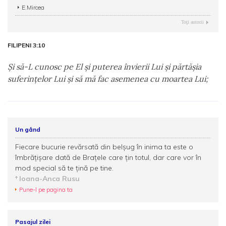
E.Mircea
Toţi autorii
FILIPENI 3:10
Şi să-L cunosc pe El şi puterea învierii Lui şi părtăşia
suferinţelor Lui şi să mă fac asemenea cu moartea Lui;
Un gând
Fiecare bucurie revărsată din belşug în inima ta este o
îmbrăţişare dată de Braţele care ţin totul, dar care vor în
mod special să te ţină pe tine.
Ioana-Anca Rusu
Pune-l pe pagina ta
Pasajul zilei