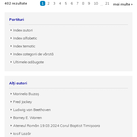
402 rezultate
1
2
3
4
5
6
7
8
9
10
...
21
mai multe
Partituri
Index autori
Index alfabetic
Index tematic
Index categorii de vârstă
Ultimele adăugate
Alți autori
Marinela Buzaș
Fred Jackey
Ludwig van Beethoven
Barney E. Warren
Ateneul Român 19.03.2024 Corul Baptist Timișoara
Iosif Lazăr