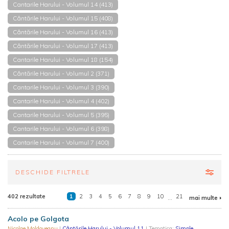
Cantarile Harului - Volumul 14 (413)
Cântările Harului - Volumul 15 (408)
Cântările Harului - Volumul 16 (413)
Cântările Harului - Volumul 17 (413)
Cantarile Harului - Volumul 18 (154)
Cântările Harului - Volumul 2 (371)
Cantarile Harului - Volumul 3 (390)
Cantarile Harului - Volumul 4 (402)
Cantarile Harului - Volumul 5 (395)
Cantarile Harului - Volumul 6 (398)
Cantarile Harului - Volumul 7 (400)
DESCHIDE FILTRELE
402 rezultate
1
2
3
4
5
6
7
8
9
10
...
21
mai multe
Acolo pe Golgota
Nicolae Moldoveanu
|
Cântările Harului - Volumul 11
| Tematica:
Simple