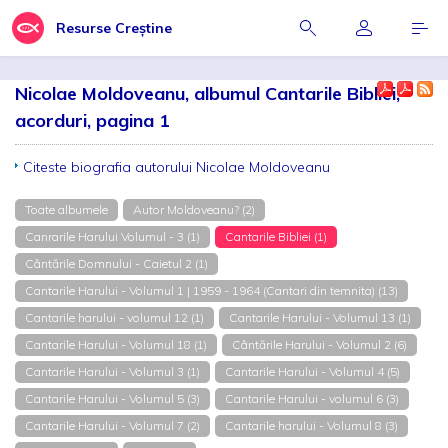
Resurse Creștine
Nicolae Moldoveanu, albumul Cantarile Bibliei,
acorduri, pagina 1
Citeste biografia autorului Nicolae Moldoveanu
Toate albumele
Autor Moldoveanu? (2)
Canrarile Harului Volumul - 3 (1)
Cantarile Bibliei (1)
Cântările Domnului - Caietul 2 (1)
Cantarile Harului - Volumul 1 | 1959 - 1964 (Cantari din temnita) (13)
Cantarile harului - volumul 12 (1)
Cantarile Harului - Volumul 13 (1)
Cantarile Harului - Volumul 18 (1)
Cântările Harului - Volumul 2 (6)
Cantarile Harului - Volumul 3 (1)
Cantarile Harului - Volumul 4 (5)
Cantarile Harului - Volumul 5 (3)
Cantarile Harului - volumul 6 (3)
Cantarile Harului - Volumul 7 (2)
Cantarile harului - Volumul 8 (3)