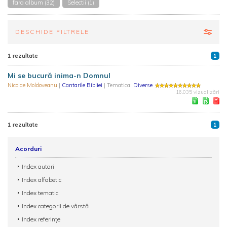
fara album (32)
Selectii (1)
DESCHIDE FILTRELE
1 rezultate
1
Mi se bucură inima-n Domnul
Nicolae Moldoveanu
|
Cantarile Bibliei
| Tematica:
Diverse
16.035 vizualizări
1 rezultate
1
Acorduri
Index autori
Index alfabetic
Index tematic
Index categorii de vârstă
Index referințe