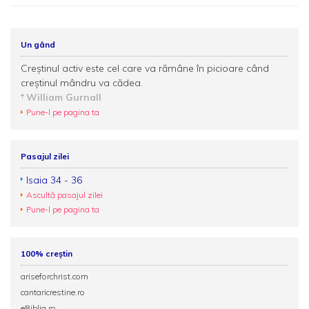
Un gând
Creştinul activ este cel care va rămâne în picioare când
creştinul mândru va cădea.
William Gurnall
Pune-l pe pagina ta
Pasajul zilei
Isaia 34 - 36
Ascultă pasajul zilei
Pune-l pe pagina ta
100% creștin
ariseforchrist.com
cantaricrestine.ro
eBiblia.ro