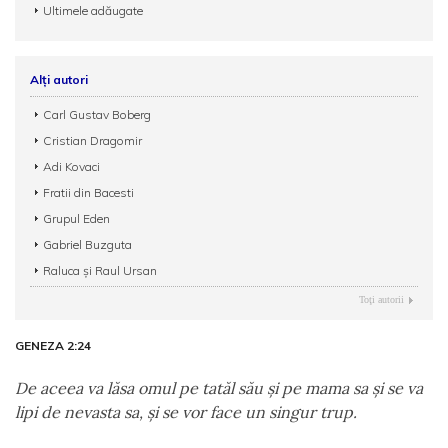
Ultimele adăugate
Alți autori
Carl Gustav Boberg
Cristian Dragomir
Adi Kovaci
Fratii din Bacesti
Grupul Eden
Gabriel Buzguta
Raluca şi Raul Ursan
Toţi autorii
GENEZA 2:24
De aceea va lăsa omul pe tatăl său şi pe mama sa şi se va
lipi de nevasta sa, şi se vor face un singur trup.