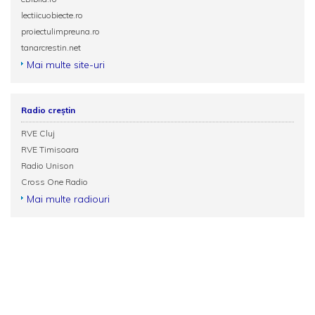
lectiicuobiecte.ro
proiectulimpreuna.ro
tanarcrestin.net
Mai multe site-uri
Radio creștin
RVE Cluj
RVE Timisoara
Radio Unison
Cross One Radio
Mai multe radiouri