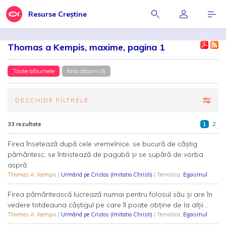
Resurse Creștine
Thomas a Kempis, maxime, pagina 1
Toate albumele
fara album (3)
DESCHIDE FILTRELE
33 rezultate
1
2
Firea însetează după cele vremelnice, se bucură de câştig
pământesc, se întristează de pagubă şi se supără de vorba
aspră.
Thomas A. Kempis
|
Urmând pe Cristos (Imitatio Christi)
| Tematica:
Egoismul
Firea pământească lucrează numai pentru folosul său şi are în
vedere totdeauna câştigul pe care îl poate obţine de la alţii...
Thomas A. Kempis
|
Urmând pe Cristos (Imitatio Christi)
| Tematica:
Egoismul