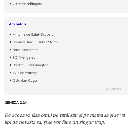
Ultimele adăugate
Alți autori
Antoine de Saint-Exupery
Samuel Burciu (Duhul Sfant)
Racz Anamaria
J.C. Wengeres
Booker T. Washington
Winkie Pratney
Octavian Goga
Toţi autorii
GENEZA 2:24
De aceea va lăsa omul pe tatăl său şi pe mama sa şi se va
lipi de nevasta sa, şi se vor face un singur trup.