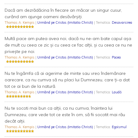
Dacă am dezrădăcina în fiecare an măcar un singur cusur,
curând am ajunge oameni desăvârşiţi.
Thomas A. Kempis
|
Urmând pe Cristos (Imitatio Christi)
| Tematica:
Desavarsirea
Multă pace am putea avea noi, dacă nu ne-am bate capul aşa
de mult cu ceea ce zic şi cu ceea ce fac alţii, şi cu ceea ce nu ne
priveşte pe noi.
Thomas A. Kempis
|
Urmând pe Cristos (Imitatio Christi)
| Tematica:
Pacea
Nu te îngâmfa că ai agerime de minte sau vreo îndemânare
oarecare, ca nu cumva să nu placi lui Dumnezeu, care ţi-a dat
tot ce ai bun de la natură.
Thomas A. Kempis
|
Urmând pe Cristos (Imitatio Christi)
| Tematica:
Laudă
Nu te socoti mai bun ca alţii, ca nu cumva, înaintea lui
Dumnezeu, care vede tot ce este în om, să fii socotit mai rău
decât alţii.
Thomas A. Kempis
|
Urmând pe Cristos (Imitatio Christi)
| Tematica:
Egoismul