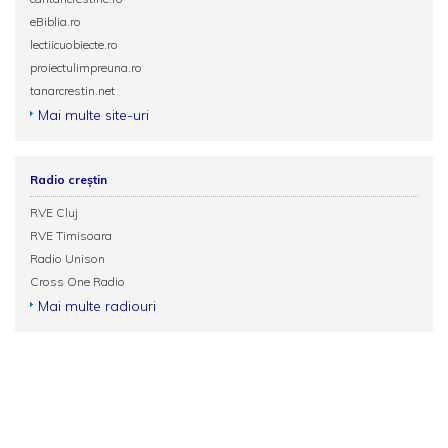
eBiblia.ro
lectiicuobiecte.ro
proiectulimpreuna.ro
tanarcrestin.net
Mai multe site-uri
Radio creștin
RVE Cluj
RVE Timisoara
Radio Unison
Cross One Radio
Mai multe radiouri