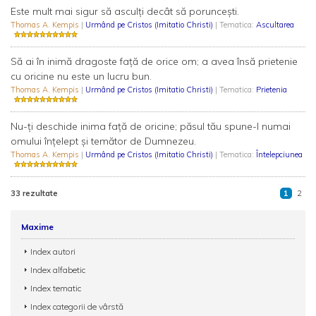
Este mult mai sigur să asculţi decât să porunceşti.
Thomas A. Kempis
|
Urmând pe Cristos (Imitatio Christi)
| Tematica:
Ascultarea
Să ai în inimă dragoste faţă de orice om; a avea însă prietenie
cu oricine nu este un lucru bun.
Thomas A. Kempis
|
Urmând pe Cristos (Imitatio Christi)
| Tematica:
Prietenia
Nu-ţi deschide inima faţă de oricine; păsul tău spune-l numai
omului înţelept şi temător de Dumnezeu.
Thomas A. Kempis
|
Urmând pe Cristos (Imitatio Christi)
| Tematica:
Întelepciunea
33 rezultate
1
2
Maxime
Index autori
Index alfabetic
Index tematic
Index categorii de vârstă