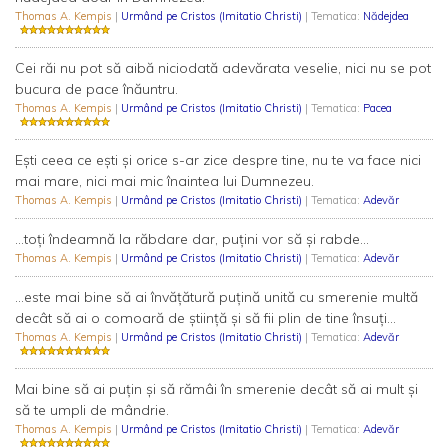
Thomas A. Kempis
|
Urmând pe Cristos (Imitatio Christi)
| Tematica:
Nădejdea
Cei răi nu pot să aibă niciodată adevărata veselie, nici nu se pot
bucura de pace înăuntru.
Thomas A. Kempis
|
Urmând pe Cristos (Imitatio Christi)
| Tematica:
Pacea
Eşti ceea ce eşti şi orice s-ar zice despre tine, nu te va face nici
mai mare, nici mai mic înaintea lui Dumnezeu.
Thomas A. Kempis
|
Urmând pe Cristos (Imitatio Christi)
| Tematica:
Adevăr
...toţi îndeamnă la răbdare dar, puţini vor să şi rabde...
Thomas A. Kempis
|
Urmând pe Cristos (Imitatio Christi)
| Tematica:
Adevăr
...este mai bine să ai învăţătură puţină unită cu smerenie multă
decât să ai o comoară de ştiinţă şi să fii plin de tine însuţi...
Thomas A. Kempis
|
Urmând pe Cristos (Imitatio Christi)
| Tematica:
Adevăr
Mai bine să ai puţin şi să rămâi în smerenie decât să ai mult şi
să te umpli de mândrie.
Thomas A. Kempis
|
Urmând pe Cristos (Imitatio Christi)
| Tematica:
Adevăr