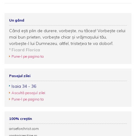
Un gând
Când eşti plin de durere, vorbeşte, nu tăcea! Vorbeşte celui
mai bun prieten, vorbeşte chiar şi vrăjmaşului tău,
vorbeşte-I lui Dumnezeu, altfel, tristeţea te va doborî.
Ficard Florica
Pune-l pe pagina ta
Pasajul zilei
Isaia 34 - 36
Ascultă pasajul zilei
Pune-l pe pagina ta
100% creștin
ariseforchrist.com
cantaricrestine.ro