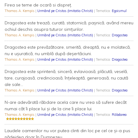
Firea se teme de ocară si dispreţ.
Thomas A. Kempis
|
Urmând pe Cristos (Imitatio Christi)
| Tematica:
Egoismul
Dragostea este trează, curată, statornică, paşnică, având mereu
ochiul deschis asupra tuturor simţurilor.
Thomas A. Kempis
|
Urmând pe Cristos (Imitatio Christi)
| Tematica:
Dragostea
Dragostea este prevăzătoare, smerită, dreaptă, nu e molatecă,
nu e uşuratică, nu umblă după deşertăciuni.
Thomas A. Kempis
|
Urmând pe Cristos (Imitatio Christi)
| Tematica:
Dragostea
Dragostea este sprintenă, sinceră, evlavioasă, plăcută, veselă,
tare, curajoasă, credincioasă, înţeleaptă, generoasă, nu caută
ale sale...
Thomas A. Kempis
|
Urmând pe Cristos (Imitatio Christi)
| Tematica:
Dragostea
N-are adevărată răbdare acela care nu vrea să sufere decât
numai cât îi place lui şi de la cine îi place lui.
Thomas A. Kempis
|
Urmând pe Cristos (Imitatio Christi)
| Tematica:
Răbdarea
Laudele oamenilor nu vor putea clinti din loc pe cel ce şi-a pus
nădejdea doar în Dumnezeu.