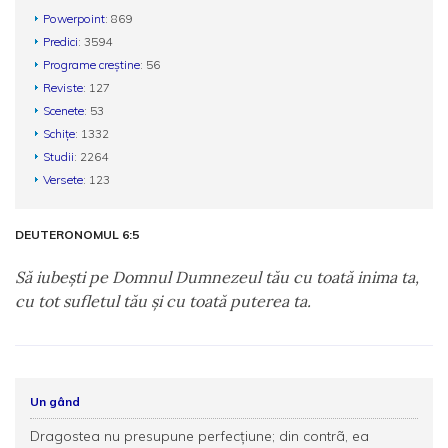
Powerpoint
: 869
Predici
: 3594
Programe creștine
: 56
Reviste
: 127
Scenete
: 53
Schițe
: 1332
Studii
: 2264
Versete
: 123
DEUTERONOMUL 6:5
Să iubeşti pe Domnul Dumnezeul tău cu toată inima ta,
cu tot sufletul tău şi cu toată puterea ta.
Un gând
Dragostea nu presupune perfecţiune; din contrã, ea