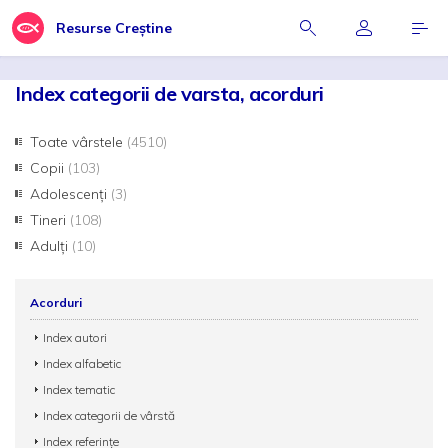
Resurse Creștine
Index categorii de varsta, acorduri
Toate vârstele
(4510)
Copii
(103)
Adolescenți
(3)
Tineri
(108)
Adulți
(10)
Acorduri
Index autori
Index alfabetic
Index tematic
Index categorii de vârstă
Index referințe