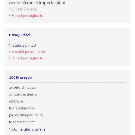
acoperã multe imperfecţiuni.
Cristi Dobrei
Pune-l pe pagina ta
Pasajul zilei
Isaia 31 - 33
Ascultă pasajul zilei
Pune-l pe pagina ta
100% creștin
ariseforchrist.com
cantaricrestine.ro
eBiblia.ro
lectiicuobiecte.ro
proiectulimpreuna.ro
tanarcrestin.net
Mai multe site-uri