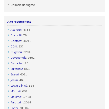
Ultimele adăugate
Alte resurse text
Acorduri
: 4734
Biografii
: 79
Cântece
: 28219
Cărți
: 237
Cugetări
: 2204
Devoționale
: 9392
Dezbateri
: 75
Editoriale
: 865
Eseuri
: 6031
Jocuri
: 46
Lecția zilnică
: 124
Mărturii
: 657
Maxime
: 17428
Partituri
: 12014
Poezii
: 91104