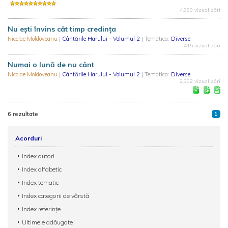
4.880 vizualizări
Nu eşti învins cât timp credinţa
Nicolae Moldoveanu
|
Cântările Harului - Volumul 2
| Tematica:
Diverse
415 vizualizări
Numai o lună de nu cânt
Nicolae Moldoveanu
|
Cântările Harului - Volumul 2
| Tematica:
Diverse
2.302 vizualizări
6 rezultate
1
Acorduri
Index autori
Index alfabetic
Index tematic
Index categorii de vârstă
Index referințe
Ultimele adăugate