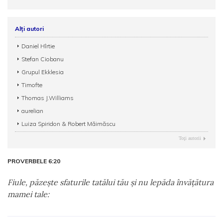
Alți autori
Daniel Hîrtie
Stefan Ciobanu
Grupul Ekklesia
Timofte
Thomas J.Williams
aurelian
Luiza Spiridon & Robert Măimăscu
Toţi autorii
PROVERBELE 6:20
Fiule, păzeşte sfaturile tatălui tău şi nu lepăda învăţătura
mamei tale: