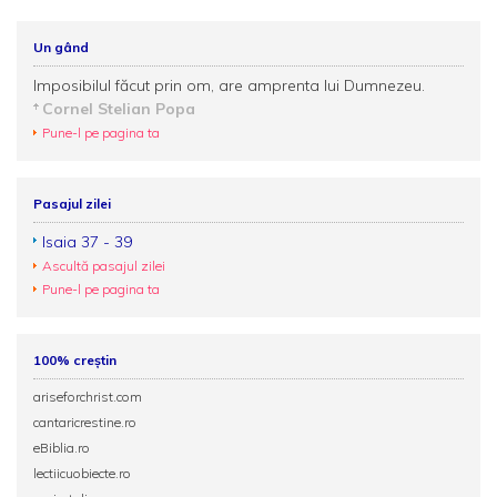
Un gând
Imposibilul făcut prin om, are amprenta lui Dumnezeu.
Cornel Stelian Popa
Pune-l pe pagina ta
Pasajul zilei
Isaia 37 - 39
Ascultă pasajul zilei
Pune-l pe pagina ta
100% creștin
ariseforchrist.com
cantaricrestine.ro
eBiblia.ro
lectiicuobiecte.ro