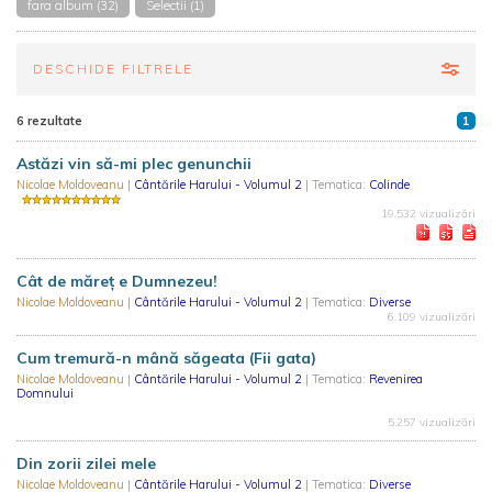
fara album (32)
Selectii (1)
DESCHIDE FILTRELE
6 rezultate
1
Astăzi vin să-mi plec genunchii
Nicolae Moldoveanu
|
Cântările Harului - Volumul 2
| Tematica:
Colinde
19.532 vizualizări
Cât de măreţ e Dumnezeu!
Nicolae Moldoveanu
|
Cântările Harului - Volumul 2
| Tematica:
Diverse
6.109 vizualizări
Cum tremură-n mână săgeata (Fii gata)
Nicolae Moldoveanu
|
Cântările Harului - Volumul 2
| Tematica:
Revenirea
Domnului
5.257 vizualizări
Din zorii zilei mele
Nicolae Moldoveanu
|
Cântările Harului - Volumul 2
| Tematica:
Diverse