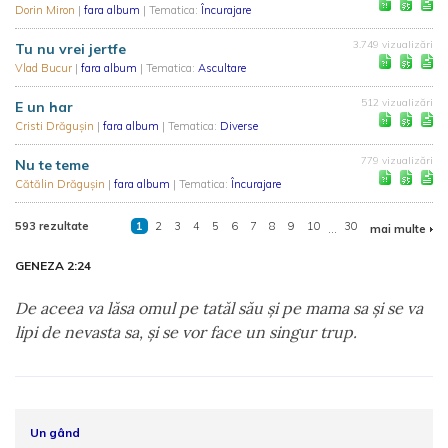
Dorin Miron
|
fara album
| Tematica:
Încurajare
3.749 vizualizări
Tu nu vrei jertfe
Vlad Bucur
|
fara album
| Tematica:
Ascultare
512 vizualizări
E un har
Cristi Drăgușin
|
fara album
| Tematica:
Diverse
779 vizualizări
Nu te teme
Cătălin Drăgușin
|
fara album
| Tematica:
Încurajare
593 rezultate
1
2
3
4
5
6
7
8
9
10
...
30
mai multe
GENEZA 2:24
De aceea va lăsa omul pe tatăl său şi pe mama sa şi se va
lipi de nevasta sa, şi se vor face un singur trup.
Un gând