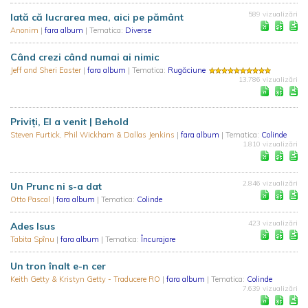
589 vizualizări
Iată că lucrarea mea, aici pe pământ
Anonim
|
fara album
| Tematica:
Diverse
Când crezi când numai ai nimic
Jeff and Sheri Easter
|
fara album
| Tematica:
Rugăciune
13.786 vizualizări
Priviți, El a venit | Behold
Steven Furtick, Phil Wickham & Dallas Jenkins
|
fara album
| Tematica:
Colinde
1.810 vizualizări
2.846 vizualizări
Un Prunc ni s-a dat
Otto Pascal
|
fara album
| Tematica:
Colinde
423 vizualizări
Ades Isus
Tabita Spînu
|
fara album
| Tematica:
Încurajare
Un tron înalt e-n cer
Keith Getty & Kristyn Getty - Traducere RO
|
fara album
| Tematica:
Colinde
7.639 vizualizări