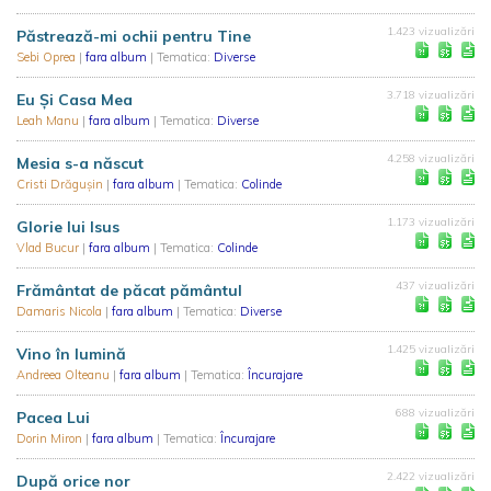
1.423 vizualizări
Păstrează-mi ochii pentru Tine
Sebi Oprea
|
fara album
| Tematica:
Diverse
3.718 vizualizări
Eu Și Casa Mea
Leah Manu
|
fara album
| Tematica:
Diverse
4.258 vizualizări
Mesia s-a născut
Cristi Drăgușin
|
fara album
| Tematica:
Colinde
1.173 vizualizări
Glorie lui Isus
Vlad Bucur
|
fara album
| Tematica:
Colinde
437 vizualizări
Frământat de păcat pământul
Damaris Nicola
|
fara album
| Tematica:
Diverse
1.425 vizualizări
Vino în lumină
Andreea Olteanu
|
fara album
| Tematica:
Încurajare
688 vizualizări
Pacea Lui
Dorin Miron
|
fara album
| Tematica:
Încurajare
2.422 vizualizări
După orice nor