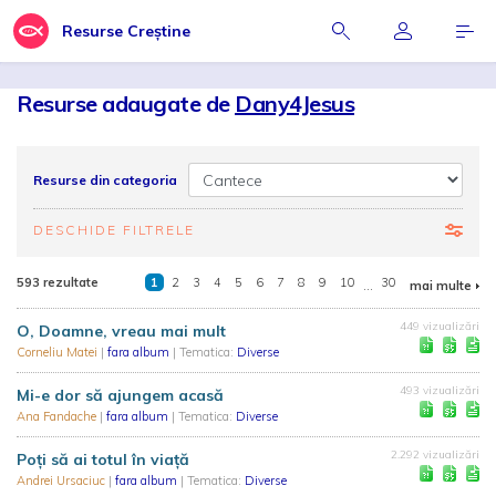
Resurse Creștine
Resurse adaugate de
Dany4Jesus
Resurse din categoria
DESCHIDE FILTRELE
593 rezultate
1
2
3
4
5
6
7
8
9
10
...
30
mai multe
449 vizualizări
O, Doamne, vreau mai mult
Corneliu Matei
|
fara album
| Tematica:
Diverse
493 vizualizări
Mi-e dor să ajungem acasă
Ana Fandache
|
fara album
| Tematica:
Diverse
2.292 vizualizări
Poți să ai totul în viață
Andrei Ursaciuc
|
fara album
| Tematica:
Diverse