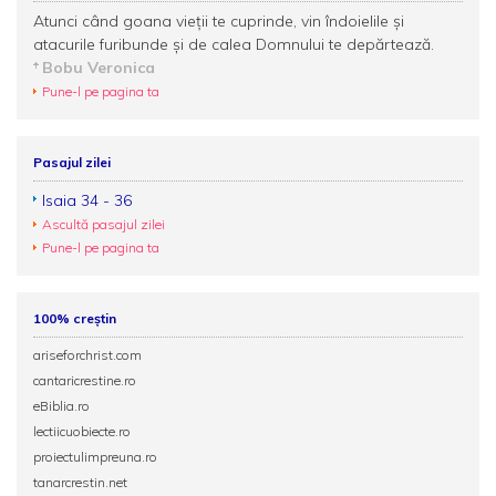
Atunci când goana vieții te cuprinde, vin îndoielile şi
atacurile furibunde şi de calea Domnului te depărtează.
Bobu Veronica
Pune-l pe pagina ta
Pasajul zilei
Isaia 34 - 36
Ascultă pasajul zilei
Pune-l pe pagina ta
100% creștin
ariseforchrist.com
cantaricrestine.ro
eBiblia.ro
lectiicuobiecte.ro
proiectulimpreuna.ro
tanarcrestin.net