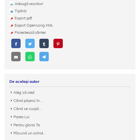
Adaugă acorduri
Tipăriți
Export pdf
Export Opensong XML
Proiectează cântec
De același autor
Aleg să cred
Când pășesc în...
Când se surpă...
Pacea Lui
Pentru gloria Ta
Răsună un colind...