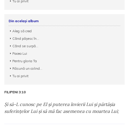
Tu ai privit
Din același album
Aleg să cred
Când pășesc în...
Când se surpă...
Pacea Lui
Pentru gloria Ta
Răsună un colind...
Tu ai privit
FILIPENI 3:10
Şi să-L cunosc pe El şi puterea învierii Lui şi părtăşia
suferinţelor Lui şi să mă fac asemenea cu moartea Lui;