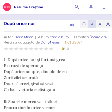
Resurse Creștine
După orice nor
A
A
⛶
A
Autor:
Dorin Miron
| Album:
fara album
| Tematica:
Încurajare
Resursa adaugata de
Dany4Jesus
in
17/10/2024
0
/10
1. După orice nor și furtună grea
E o rază de speranță
După orice noapte, dincolo de ea
Zorii zilei se arată
Doar să crezi, și-ai să vezi
Cu Isus victoria e câștigată
R: Soarele mereu va străluci
Pentru tine în orice vreme