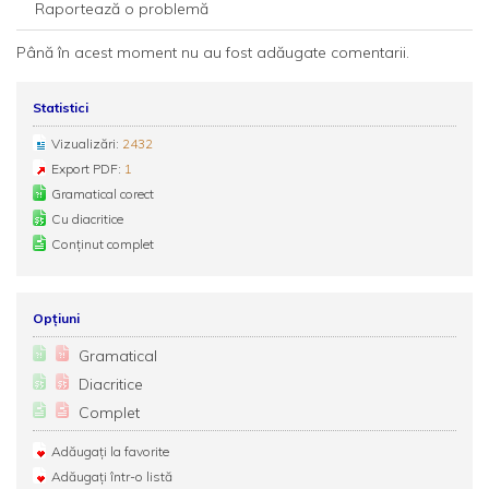
Raportează o problemă
Până în acest moment nu au fost adăugate comentarii.
Statistici
Vizualizări:
2432
Export PDF:
1
Gramatical corect
Cu diacritice
Conținut complet
Opțiuni
Gramatical
Diacritice
Complet
Adăugați la favorite
Adăugați într-o listă