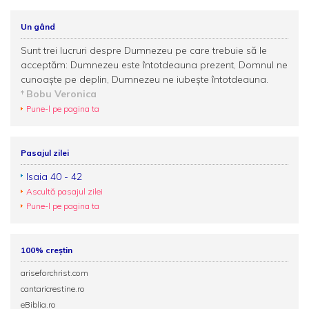
Un gând
Sunt trei lucruri despre Dumnezeu pe care trebuie să le
acceptăm: Dumnezeu este întotdeauna prezent, Domnul ne
cunoaşte pe deplin, Dumnezeu ne iubeşte întotdeauna.
Bobu Veronica
Pune-l pe pagina ta
Pasajul zilei
Isaia 40 - 42
Ascultă pasajul zilei
Pune-l pe pagina ta
100% creștin
ariseforchrist.com
cantaricrestine.ro
eBiblia.ro