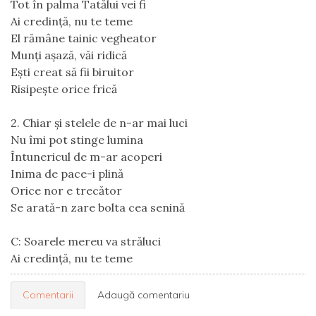
Tot în palma Tatălui vei fi
Ai credință, nu te teme
El rămâne tainic vegheator
Munți așază, văi ridică
Ești creat să fii biruitor
Risipește orice frică
2. Chiar și stelele de n-ar mai luci
Nu îmi pot stinge lumina
Întunericul de m-ar acoperi
Inima de pace-i plină
Orice nor e trecător
Se arată-n zare bolta cea senină
C: Soarele mereu va străluci
Ai credință, nu te teme
Comentarii
Adaugă comentariu