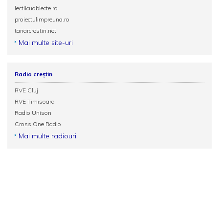
lectiicuobiecte.ro
proiectulimpreuna.ro
tanarcrestin.net
Mai multe site-uri
Radio creștin
RVE Cluj
RVE Timisoara
Radio Unison
Cross One Radio
Mai multe radiouri