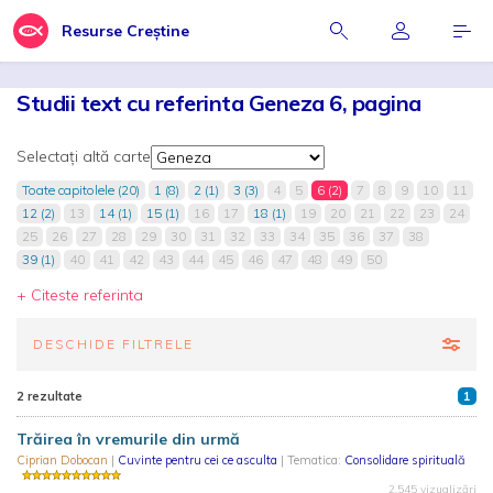
Resurse Creștine
Studii text cu referinta Geneza 6, pagina
Selectați altă carte
Toate capitolele (20)
1 (8)
2 (1)
3 (3)
4
5
6 (2)
7
8
9
10
11
12 (2)
13
14 (1)
15 (1)
16
17
18 (1)
19
20
21
22
23
24
25
26
27
28
29
30
31
32
33
34
35
36
37
38
39 (1)
40
41
42
43
44
45
46
47
48
49
50
+ Citeste referinta
DESCHIDE FILTRELE
2 rezultate
1
Trăirea în vremurile din urmă
Ciprian Dobocan
|
Cuvinte pentru cei ce asculta
| Tematica:
Consolidare spirituală
2.545 vizualizări