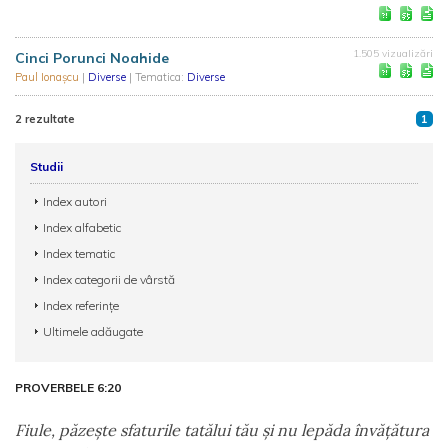
1.505 vizualizări
Cinci Porunci Noahide
Paul Ionașcu
|
Diverse
| Tematica:
Diverse
2 rezultate
1
Studii
Index autori
Index alfabetic
Index tematic
Index categorii de vârstă
Index referințe
Ultimele adăugate
PROVERBELE 6:20
Fiule, păzeşte sfaturile tatălui tău şi nu lepăda învăţătura