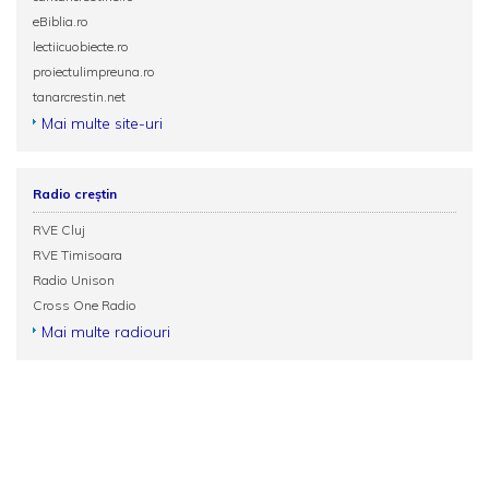
eBiblia.ro
lectiicuobiecte.ro
proiectulimpreuna.ro
tanarcrestin.net
Mai multe site-uri
Radio creștin
RVE Cluj
RVE Timisoara
Radio Unison
Cross One Radio
Mai multe radiouri