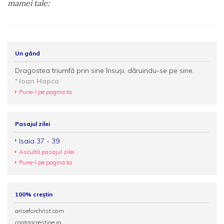
mamei tale:
Un gând
Dragostea triumfă prin sine însuși, dăruindu-se pe sine.
Ioan Hapca
Pune-l pe pagina ta
Pasajul zilei
Isaia 37 - 39
Ascultă pasajul zilei
Pune-l pe pagina ta
100% creștin
ariseforchrist.com
cantaricrestine.ro