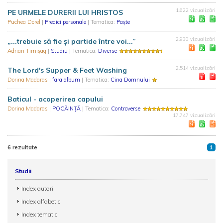
1.622 vizualizări
PE URMELE DURERII LUI HRISTOS
Puchea Dorel
|
Predici personale
| Tematica:
Paște
2.930 vizualizări
„...trebuie să fie și partide între voi...”
Adrian Timișag
|
Studiu
| Tematica:
Diverse
2.514 vizualizări
The Lord's Supper & Feet Washing
Dorina Madaras
|
fara album
| Tematica:
Cina Domnului
Baticul - acoperirea capului
Dorina Madaras
|
POCĂINȚĂ
| Tematica:
Controverse
17.747 vizualizări
6 rezultate
1
Studii
Index autori
Index alfabetic
Index tematic