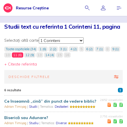
Resurse Creștine
Studii text cu referinta 1 Corinteni 11, pagina
Selectați altă carte
Toate capitolele (34)
1 (6)
2 (2)
3 (1)
4 (2)
5
6 (2)
7 (1)
8
9 (1)
10
11 (6)
12 (9)
13
14 (4)
15
16
+ Citeste referinta
DESCHIDE FILTRELE
6 rezultate
1
2.652 vizualizări
Ce înseamnă „cină” din punct de vedere biblic?
Adrian Timișag
|
Studii
| Tematica:
Dezbateri
2.751 vizualizări
Biserică sau Adunare?
Adrian Timișag
|
Studiu
| Tematica:
Diverse