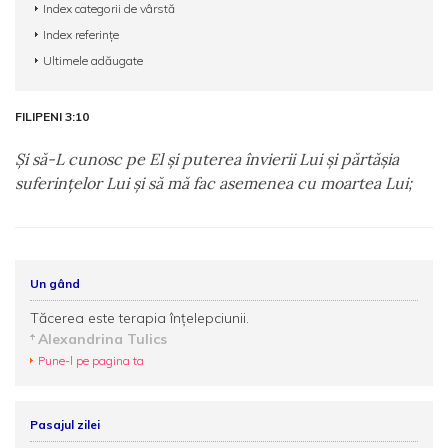
Index categorii de vârstă
Index referințe
Ultimele adăugate
FILIPENI 3:10
Şi să-L cunosc pe El şi puterea învierii Lui şi părtăşia
suferinţelor Lui şi să mă fac asemenea cu moartea Lui;
Un gând
Tăcerea este terapia înțelepciunii.
Alexandrina Tulics
Pune-l pe pagina ta
Pasajul zilei