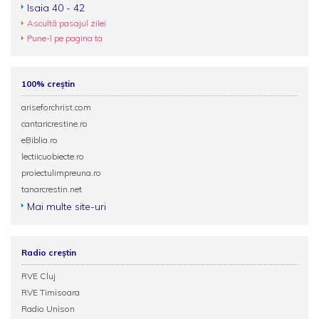
Isaia 40 - 42
Ascultă pasajul zilei
Pune-l pe pagina ta
100% creștin
ariseforchrist.com
cantaricrestine.ro
eBiblia.ro
lectiicuobiecte.ro
proiectulimpreuna.ro
tanarcrestin.net
Mai multe site-uri
Radio creștin
RVE Cluj
RVE Timisoara
Radio Unison