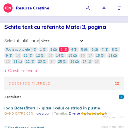
Resurse Creștine
Schite text cu referinta Matei 3, pagina
Selectați altă carte
Toate capitolele (42)
1 (3)
2 (2)
3 (2)
4 (1)
5 (6)
6 (2)
7 (1)
8 (2)
9 (1)
10
11 (2)
12 (1)
13
14 (2)
15 (2)
16
17
18 (3)
19 (2)
20
21 (1)
22 (2)
23 (2)
24
25 (2)
26 (2)
27 (1)
28
+ Citeste referinta
DESCHIDE FILTRELE
2 rezultate
1
Ioan Botezătorul - glasul celui ce strigă în pustie
GAND CATRE CER
|
fara album
| Tematica:
Diverse
4.766 vizualizări
4.553 vizualizări