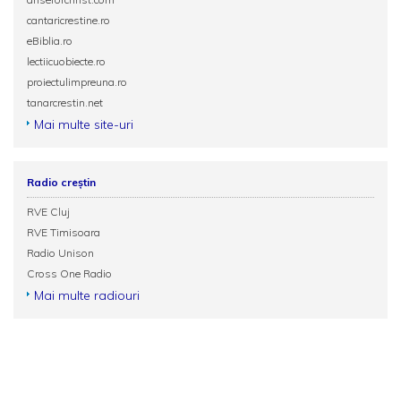
cantaricrestine.ro
eBiblia.ro
lectiicuobiecte.ro
proiectulimpreuna.ro
tanarcrestin.net
Mai multe site-uri
Radio creștin
RVE Cluj
RVE Timisoara
Radio Unison
Cross One Radio
Mai multe radiouri