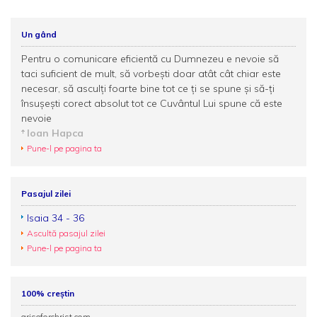
Un gând
Pentru o comunicare eficientă cu Dumnezeu e nevoie să
taci suficient de mult, să vorbești doar atât cât chiar este
necesar, să asculți foarte bine tot ce ți se spune și să-ți
însușești corect absolut tot ce Cuvântul Lui spune că este
nevoie
Ioan Hapca
Pune-l pe pagina ta
Pasajul zilei
Isaia 34 - 36
Ascultă pasajul zilei
Pune-l pe pagina ta
100% creștin
ariseforchrist.com