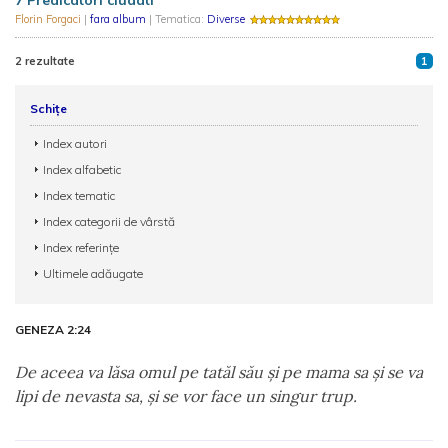
7 Predicatori ciudati
Florin Forgaci
|
fara album
| Tematica:
Diverse
2 rezultate
1
Schițe
Index autori
Index alfabetic
Index tematic
Index categorii de vârstă
Index referințe
Ultimele adăugate
GENEZA 2:24
De aceea va lăsa omul pe tatăl său şi pe mama sa şi se va
lipi de nevasta sa, şi se vor face un singur trup.