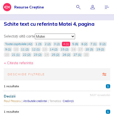
Resurse Creștine
Schite text cu referinta Matei 4, pagina
Selectați altă carte
Toate capitolele (42)
1 (3)
2 (2)
3 (2)
4 (1)
5 (6)
6 (2)
7 (1)
8 (2)
9 (1)
10
11 (2)
12 (1)
13
14 (2)
15 (2)
16
17
18 (3)
19 (2)
20
21 (1)
22 (2)
23 (2)
24
25 (2)
26 (2)
27 (1)
28
+ Citeste referinta
DESCHIDE FILTRELE
1 rezultate
1
5.027 vizualizări
Decizii
Raul Pescaru
|
Atributele credintei
| Tematica:
Credință
1 rezultate
1