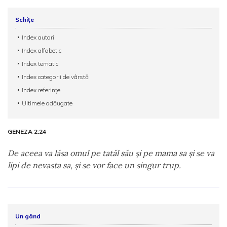
Schițe
Index autori
Index alfabetic
Index tematic
Index categorii de vârstă
Index referințe
Ultimele adăugate
GENEZA 2:24
De aceea va lăsa omul pe tatăl său şi pe mama sa şi se va
lipi de nevasta sa, şi se vor face un singur trup.
Un gând