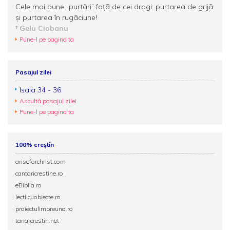
Cele mai bune “purtãri” fațã de cei dragi: purtarea de grijã
și purtarea în rugãciune!
Gelu Ciobanu
Pune-l pe pagina ta
Pasajul zilei
Isaia 34 - 36
Ascultă pasajul zilei
Pune-l pe pagina ta
100% creștin
ariseforchrist.com
cantaricrestine.ro
eBiblia.ro
lectiicuobiecte.ro
proiectulimpreuna.ro
tanarcrestin.net