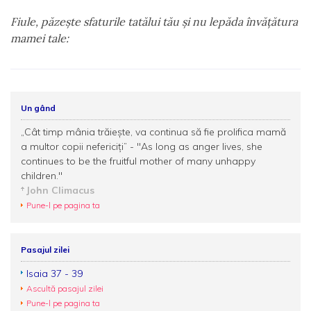
Fiule, păzeşte sfaturile tatălui tău şi nu lepăda învăţătura
mamei tale:
Un gând
„Cât timp mânia trăiește, va continua să fie prolifica mamă
a multor copii nefericiți” - "As long as anger lives, she
continues to be the fruitful mother of many unhappy
children."
John Climacus
Pune-l pe pagina ta
Pasajul zilei
Isaia 37 - 39
Ascultă pasajul zilei
Pune-l pe pagina ta