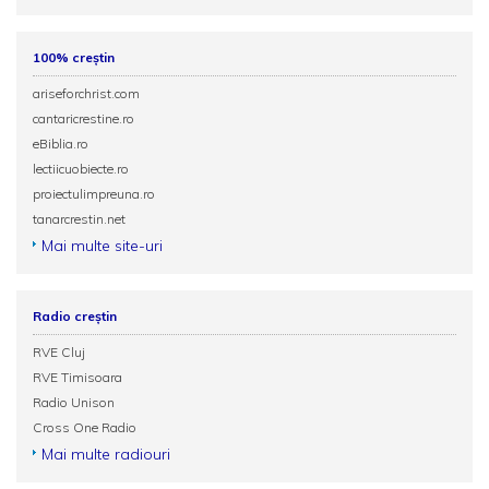
100% creștin
ariseforchrist.com
cantaricrestine.ro
eBiblia.ro
lectiicuobiecte.ro
proiectulimpreuna.ro
tanarcrestin.net
Mai multe site-uri
Radio creștin
RVE Cluj
RVE Timisoara
Radio Unison
Cross One Radio
Mai multe radiouri