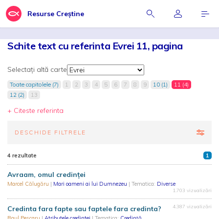
Resurse Creștine
Schite text cu referinta Evrei 11, pagina
Selectați altă carte
Toate capitolele (7)
1
2
3
4
5
6
7
8
9
10 (1)
11 (4)
12 (2)
13
+ Citeste referinta
DESCHIDE FILTRELE
4 rezultate
1
Avraam, omul credinței
Marcel Călugăru
|
Mari oameni ai lui Dumnezeu
| Tematica:
Diverse
1.703 vizualizări
4.387 vizualizări
Credinta fara fapte sau faptele fara credinta?
Raul Pescaru
|
Atributele credintei
| Tematica:
Credință