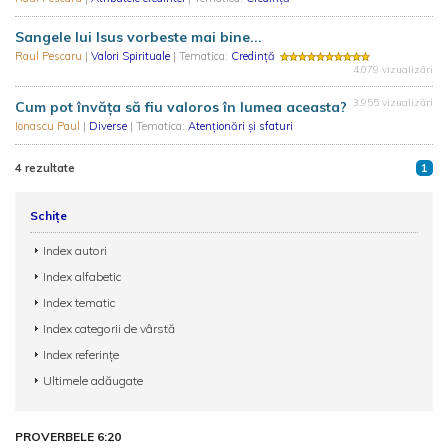
Sangele lui Isus vorbeste mai bine...
Raul Pescaru
|
Valori Spirituale
| Tematica:
Credință
4.079 vizualizări
3.955 vizualizări
Cum pot învăța să fiu valoros în lumea aceasta?
Ionascu Paul
|
Diverse
| Tematica:
Atenționări și sfaturi
4 rezultate
1
Schițe
Index autori
Index alfabetic
Index tematic
Index categorii de vârstă
Index referințe
Ultimele adăugate
PROVERBELE 6:20