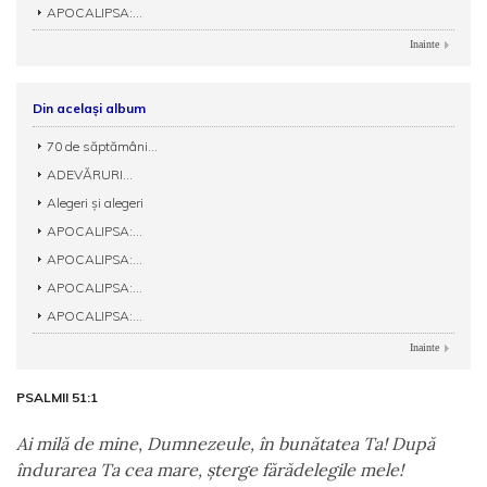
APOCALIPSA:...
Inainte
Din același album
70 de săptămâni...
ADEVĂRURI...
Alegeri și alegeri
APOCALIPSA:...
APOCALIPSA:...
APOCALIPSA:...
APOCALIPSA:...
Inainte
PSALMII 51:1
Ai milă de mine, Dumnezeule, în bunătatea Ta! După
îndurarea Ta cea mare, şterge fărădelegile mele!