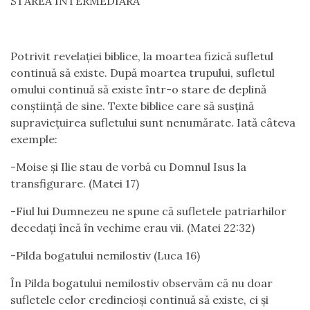
STAREA INTERMEDIARĂ
Potrivit revelației biblice, la moartea fizică sufletul
continuă să existe. După moartea trupului, sufletul
omului continuă să existe într-o stare de deplină
conștiință de sine. Texte biblice care să susțină
supraviețuirea sufletului sunt nenumărate. Iată câteva
exemple:
-Moise și Ilie stau de vorbă cu Domnul Isus la
transfigurare. (Matei 17)
-Fiul lui Dumnezeu ne spune că sufletele patriarhilor
decedați încă în vechime erau vii. (Matei 22:32)
-Pilda bogatului nemilostiv (Luca 16)
În Pilda bogatului nemilostiv observăm că nu doar
sufletele celor credincioși continuă să existe, ci și