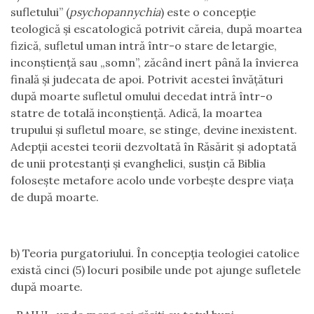
sufletului” (
psychopannychia
) este o concepție
teologică și escatologică potrivit căreia, după moartea
fizică, sufletul uman intră într-o stare de letargie,
inconștiență sau „somn”, zăcând inert până la învierea
finală și judecata de apoi. Potrivit acestei învățături
după moarte sufletul omului decedat intră într-o
statre de totală inconștiență. Adică, la moartea
trupului și sufletul moare, se stinge, devine inexistent.
Adepții acestei teorii dezvoltată în Răsărit și adoptată
de unii protestanți și evanghelici, susțin că Biblia
folosește metafore acolo unde vorbește despre viața
de după moarte.
b) Teoria purgatoriului. În concepția teologiei catolice
există cinci (5) locuri posibile unde pot ajunge sufletele
după moarte.