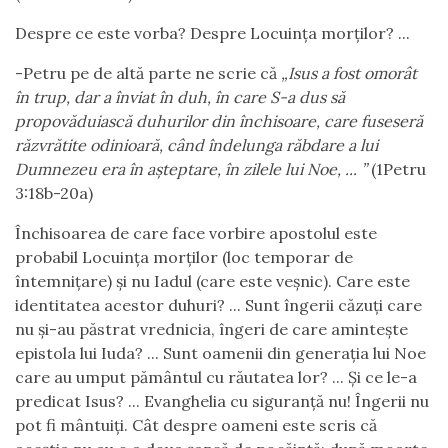
Despre ce este vorba? Despre Locuința morților? ...
-Petru pe de altă parte ne scrie că
„Isus a fost omorât
în trup, dar a înviat în duh, în care S-a dus să
propovăd
ui
ască duhurilor din închisoare, care fuseseră
răzvrătite odinioară, când îndelunga răbdare a lui
Dumnezeu era în așteptare, în zilele lui Noe, ... ”
(1Petru
3:18b-20a)
Închisoarea de care face vorbire apostolul este
probabil Locuința morților (loc temporar de
întemnițare) și nu Iadul (care este veșnic). Care este
identitatea acestor duhuri? ... Sunt îngerii căzuți care
nu și-au păstrat vrednicia, îngeri de care amintește
epistola lui Iuda? ... Sunt oamenii din generația lui Noe
care au umput pământul cu răutatea lor? ... Și ce le-a
predicat Isus? ... Evanghelia cu siguranță nu! Îngerii nu
pot fi mântuiți. Cât despre oameni este scris că