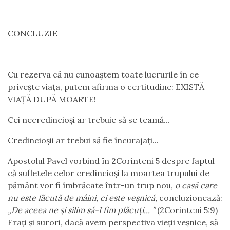
CONCLUZIE
Cu rezerva că nu cunoaștem toate lucrurile în ce
privește viața, putem afirma o certitudine: EXISTĂ
VIAȚĂ DUPĂ MOARTE!
Cei necredincioși ar trebuie să se teamă...
Credincioșii ar trebui să fie încurajați...
Apostolul Pavel vorbind în 2Corinteni 5 despre faptul
că sufletele celor credincioși la moartea trupului de
pământ vor fi îmbrăcate într-un trup nou,
o casă care
nu este făcută de mâini, ci este veșnică,
concluzionează:
„De aceea ne și silim să-I fim plăcuți... ”
(2Corinteni 5:9)
Frați și surori, dacă avem perspectiva vieții veșnice, să