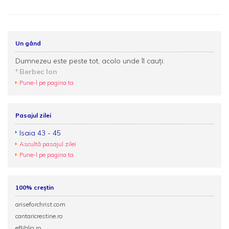
Un gând
Dumnezeu este peste tot, acolo unde îl cauți.
Berbec Ion
Pune-l pe pagina ta
Pasajul zilei
Isaia 43 - 45
Ascultă pasajul zilei
Pune-l pe pagina ta
100% creștin
ariseforchrist.com
cantaricrestine.ro
eBiblia.ro