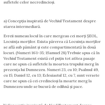
sufletele celor necredincioși.
a) Concepția inspirată de Vechiul Testament despre
starea intermediară.
Evreii numeau locul în care mergeau cei morți ȘEOL,
Locuința morților. Exista părerea că Locuința morților
se află sub pământ și este compartimentată în două
locuri. (Numeri 16:1-35; 1Samuel 28) Trebuie spus că în
Vechiul Testament există cel puțin tot atîtea pasaje
care ne spun că sufletele la moartea trupului merg în
prezența lui Dumnezeu. Numeri 23, cu 10; Psalmul 49,
cu 15; Daniel 12, cu 13; Eclesiastul 12, cu 7, sunt versete
care ne spun că cei credincioși la moarte merg la
Dumnezeu unde se bucură de odihnă și pace.