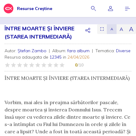
Resurse Creștine
ÎNTRE MOARTE ȘI ÎNVIERE
A
A
⛶
A
(STAREA INTERMEDIARĂ)
Autor:
Ștefan Zambo
| Album:
fara album
| Tematica:
Diverse
Resursa adaugata de
12345
in
24/04/2026
0
/10
ÎNTRE MOARTE ȘI ÎNVIERE
(STAREA INTERMEDIARĂ)
Vorbim, mai ales în preajma sărbătorilor pascale,
despre moartea și învierea Domnului Isus. Trecem
însă ușor cu vederea zilele dintre moarte și înviere. Ce
s-a întîmplat cu Fiul lui Dumnezeu în orele și zilele în
care a lipsit? Unde a fost în toată această perioadă? Și