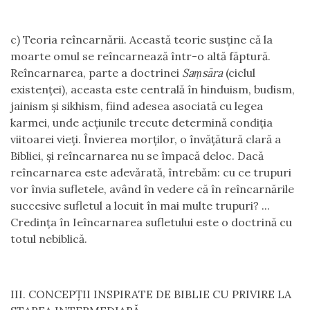
c) Teoria reîncarnării. Această teorie susține că la
moarte omul se reîncarnează într-o altă făptură.
Reîncarnarea, parte a doctrinei
Saṃsāra
(ciclul
existenței), aceasta este centrală în hinduism, budism,
jainism și sikhism, fiind adesea asociată cu legea
karmei, unde acțiunile trecute determină condiția
viitoarei vieți. Învierea morților, o învățătură clară a
Bibliei, și reîncarnarea nu se împacă deloc. Dacă
reîncarnarea este adevărată, întrebăm: cu ce trupuri
vor învia sufletele, având în vedere că în reîncarnările
succesive sufletul a locuit în mai multe trupuri? ...
Credința în Ieîncarnarea sufletului este o doctrină cu
totul nebiblică.
III. CONCEPȚII INSPIRATE DE BIBLIE CU PRIVIRE LA