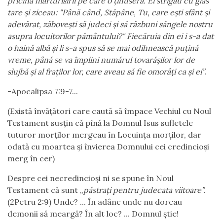
pricina mărturisirii pe care o ținuseră.
Ei strigau cu glas
tare și ziceau: "Până când, Stăpâne, Tu, care ești sfânt și
adevărat, zăbovești să judeci și să răzbuni sângele nostru
asupra locuitorilor pământului?" Fiecăruia din ei i s-a dat
o haină albă și li s-a spus să se mai odihnească puț
i
nă
vreme, până se va împlini numărul tovarășilor lor de
slujbă și al fraților lor, care aveau să fie omorâți ca și ei”
.
-Apocalipsa 7:9-7...
(Există învățători care caută să împace Vechiul cu Noul
Testament susțin că pînă la Domnul Isus sufletele
tuturor morților mergeau în Locuința morților, dar
odată cu moartea și învierea Domnului cei credincioși
merg în cer)
Despre cei necredincioși ni se spune în Noul
Testament că sunt „
păstrați pentru judecata viitoare”.
(2Petru 2:9) Unde? ... În adânc unde nu doreau
demonii să meargă? În alt loc? ... Domnul știe!