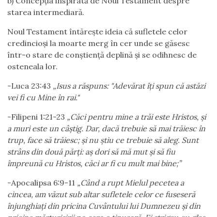
b) Concepția inspirată de Noul Testament despre
starea intermediară.
Noul Testament întărește ideia că sufletele celor
credincioși la moarte merg în cer unde se găsesc
într-o stare de conștiență deplină și se odihnesc de
osteneala lor.
-Luca 23:43
„
Isus a răspuns: "Adevărat îți spun că astăzi
vei fi cu Mine în rai."
-Filipeni 1:21-23
„Căci pentru mine a trăi este Hristos, și
a muri este un câștig.
Dar, dacă trebuie să mai trăiesc în
trup, face să trăiesc; și nu știu ce trebuie să aleg. Sunt
strâns din două părți: aș dori să mă mut și să fiu
împreună cu Hristos, căci ar fi cu mult mai bine;”
-Apocalipsa 6:9-11
„Când a rupt Mielul pecetea a
cincea, am văzut sub altar sufletele celor ce fuseseră
înjunghiați din pricina Cuvântului lui Dumnezeu și din