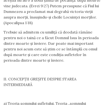
aceștia nu au o a doua șansă de pocăință: după moarte
vine judecata. (Evrei 9:27) Putem presupune că Fiul lui
Dumnezeu a proclamat mai degrabă victoria vieții
asupra morții, însușindu-și cheile Locuinței morților.
(Apocalipsa 1:18)
Trebuie să admitem cu umiliță că deodată rămâne
pentru noi o taină ce a făcut Domnul Isus în perioada
dintre moarte și înviere. Dar poate mai important
pentru noi acum este să știm ce se întâmplă cu omul
după moarte și care este condiția sufletelor în
perioada dintre moarte și înviere.
II. CONCEPȚII GREȘITE DESPRE STAREA
INTERMEDIARĂ
a) Teoria somnului sufletului. Teoria „somnului