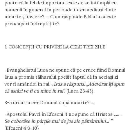
poate că la fel de important este ce se întâmplă cu
oamenii în general în perioada întermediară dinte
moarte și înviere? ... Cum răspunde Biblia la aceste
preocupări îndreptățite?
I. CONCEPȚII CU PRIVIRE LA CELE TREI ZILE
-Evanghelistul Luca ne spune că pe cruce fiind Domnul
Isus a promis tâlharului pocăit faptul că în aceiași zi
vor fi amândoi în rai. „
Isus a răspuns: „Adevărat îți spun
că astăzi ve fi cu mine în rai”.
(Luca 23:43)
S-a urcat la cer Domnul după moarte? ...
-Apostolul Pavel în Efeseni 4 ne spune că Hristos
„... .
Se coborâse în părțile mai de jos ale pământului... ”
(Efeseni 4:8-10)