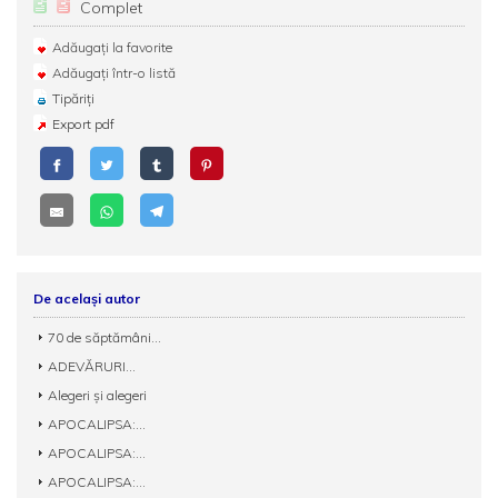
Complet
Adăugați la favorite
Adăugați într-o listă
Tipăriți
Export pdf
De același autor
70 de săptămâni...
ADEVĂRURI...
Alegeri și alegeri
APOCALIPSA:...
APOCALIPSA:...
APOCALIPSA:...