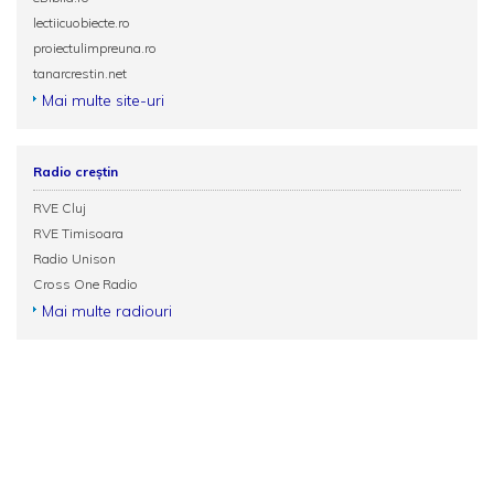
lectiicuobiecte.ro
proiectulimpreuna.ro
tanarcrestin.net
Mai multe site-uri
Radio creștin
RVE Cluj
RVE Timisoara
Radio Unison
Cross One Radio
Mai multe radiouri