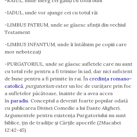
-RAIUL, unde merg cei găsiți cu totul buni
-IADUL, unde vor ajunge cei cu totul răi
-LIMBUS PATRUM, unde se găsesc sfinții din vechiul
Testament
-LIMBUS INFANTUM, unde îi întâlnim pe copiii care
mor nebotezați
-PURGATORIUL, unde se găsesc sufletele care nu sunt
cu totul rele pentru a fi trimise în iad, dar nici suficient
de bune pentru a fi primite în rai. În
credința romano-
catolică
,
purgatorium
ester un loc de curățare prin foc
a sufletelor păcătoase, înainte de a avea acces
în
paradis
. Conceptul a devenit foarte popular odată
cu publicarea Divinei Comedie a lui Dante Aligheri.
Argumentele pentru existența Purgatoriului nu sunt
biblice, țin de tradiție și Cărțile apocrife (2Macabei
12:42-45)