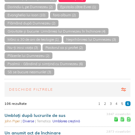
Dorindu-L pe Dumnezeu (2)
Epistola către Evrei (1)
Evanghelia lui Ioan (18)
fara album (2)
Flămând după Dumnezeu (2)
Gravitate și bucurie: Urmărirea lui Dumnezeu în închinare (4)
Mărci a 30 de ani de teologie (1)
Neprihănirea lui Dumnezeu (3)
Nu-ți irosi viața (3)
Pastorul ca și profet (2)
Plăcerile lui Dumnezeu (2)
Psalmii - Gândind și simțind cu Dumnezeu (6)
Să se bucure neamurile! (3)
DESCHIDE FILTRELE
106 rezultate
1
2
3
4
5
6
3.847 vizualizări
Umblați după lucrurile de sus
John Piper
|
Diverse
| Tematica:
Umblarea creștină
2.873 vizualizări
Un anumit act de închinare