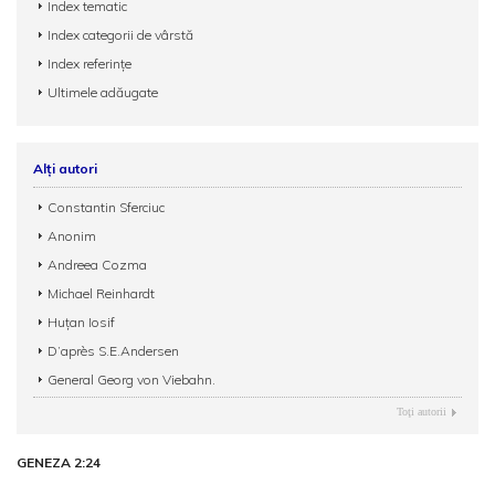
Index tematic
Index categorii de vârstă
Index referințe
Ultimele adăugate
Alți autori
Constantin Sferciuc
Anonim
Andreea Cozma
Michael Reinhardt
Huțan Iosif
D’après S.E.Andersen
General Georg von Viebahn.
Toţi autorii
GENEZA 2:24