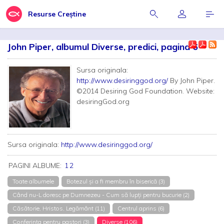
Resurse Creștine
John Piper, albumul Diverse, predici, pagina 6
Sursa originala:
http://www.desiringgod.org/
By John Piper.
©2014 Desiring God Foundation. Website:
desiringGod.org
Sursa originala:
http://www.desiringgod.org/
PAGINI ALBUME:
1
2
Toate albumele
Botezul şi a fi membru în biserică (3)
Când nu-L doresc pe Dumnezeu - Cum să lupți pentru bucurie (2)
Căsătorie, Hristos, Legământ (11)
Centrul aprins (6)
Conferința pentru pastori (3)
Diverse (106)