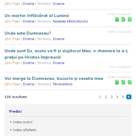
John Piper
|
Diverse
| Tematica:
Diverse
2.918 vizualizări
Un martor înflăcărat al Luminii
John Piper
|
Diverse
| Tematica:
Nașterea Mântuitorului
1.099 vizualizări
Unde este Dumnezeu?
John Piper
|
Diverse
| Tematica:
Diverse
Unde sunt Eu, acolo va fi și slujitorul Meu: o chemare la a-L
prețui pe Hristos împreună
John Piper
|
Diverse
| Tematica:
Diverse
979 vizualizări
1.646 vizualizări
Voi merge la Dumnezeu, bucuria și veselia mea
John Piper
|
Diverse
| Tematica:
Perseverență
106 rezultate
1
2
3
4
5
6
Predici
Index autori
Index alfabetic