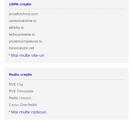
100% creștin
ariseforchrist.com
cantaricrestine.ro
eBiblia.ro
lectiicuobiecte.ro
proiectulimpreuna.ro
tanarcrestin.net
Mai multe site-uri
Radio creștin
RVE Cluj
RVE Timisoara
Radio Unison
Cross One Radio
Mai multe radiouri