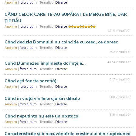
Anonim
|
fara album
| Tematica:
Diverse
CÂND CELOR CARE TE-AU SUPĂRAT LE MERGE BINE, DAR
ȚIE RĂU
Anonim
|
fara album
| Tematica:
Diverse
1.248 vizualizări
Când decizia Domnului nu coincide cu ceea, ce doresc
Anonim
|
fara album
| Tematica:
Diverse
792 vizualizări
4.174 vizualizări
Când Dumnezeu împlinește dorințele...
Anonim
|
fara album
| Tematica:
Diverse
647 vizualizări
Când ești foarte șocat(ă)
Anonim
|
fara album
| Tematica:
Diverse
900 vizualizări
Când în viață vin împrejurări dificile
Anonim
|
fara album
| Tematica:
Diverse
846 vizualizări
Când neputința nu este un obstacol
Anonim
|
fara album
| Tematica:
Diverse
Caracteristicile și binecuvântările creștinului din rugăciunea