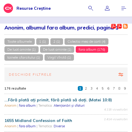
Resurse Creștine
Anonim, albumul fara album, predici, pagina 1
Toate albumele
1 (1)
2 (1)
Colectia mea de carti (4)
De luat aminte (1)
De luat aminte (1)
fara album (176)
tainele sfarsitului (1)
Virgil Vîrstă (1)
DESCHIDE FILTRELE
176 rezultate
1
2
3
4
5
6
7
8
9
...Fără plată aţi primit, fără plată să daţi. (Matei 10:8)
Anonim
|
fara album
| Tematica:
Atenționări și sfaturi
4.118 vizualizări
2.414 vizualizări
1655 Midland Confession of Faith
Anonim
|
fara album
| Tematica:
Diverse