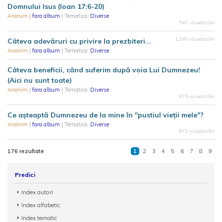
Domnului Isus (Ioan 17:6-20)
Anonim
|
fara album
| Tematica:
Diverse
541 vizualizări
1.243 vizualizări
Câteva adevăruri cu privire la prezbiteri...
Anonim
|
fara album
| Tematica:
Diverse
Câteva beneficii, când suferim după voia Lui Dumnezeu!
(Aici nu sunt toate)
Anonim
|
fara album
| Tematica:
Diverse
875 vizualizări
Ce așteaptă Dumnezeu de la mine în ''pustiul vieții mele''?
Anonim
|
fara album
| Tematica:
Diverse
872 vizualizări
176 rezultate
1
2
3
4
5
6
7
8
9
Predici
Index autori
Index alfabetic
Index tematic