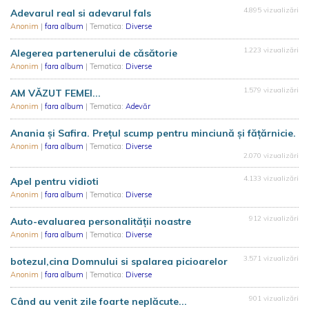
4.895 vizualizări
Adevarul real si adevarul fals
Anonim
|
fara album
| Tematica:
Diverse
1.223 vizualizări
Alegerea partenerului de căsătorie
Anonim
|
fara album
| Tematica:
Diverse
1.579 vizualizări
AM VĂZUT FEMEI...
Anonim
|
fara album
| Tematica:
Adevăr
Anania și Safira. Prețul scump pentru minciună și fățărnicie.
Anonim
|
fara album
| Tematica:
Diverse
2.070 vizualizări
4.133 vizualizări
Apel pentru vidioti
Anonim
|
fara album
| Tematica:
Diverse
912 vizualizări
Auto-evaluarea personalităţii noastre
Anonim
|
fara album
| Tematica:
Diverse
3.571 vizualizări
botezul,cina Domnului si spalarea picioarelor
Anonim
|
fara album
| Tematica:
Diverse
901 vizualizări
Când au venit zile foarte neplăcute...