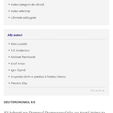
Index categorii de vârstă
Index referințe
Ultimele adăugate
Alți autori
Max Lucado
S.E.Anderson
Michael Reinhardt
Iosif Anca
Igor Opină
inspirata dintr-o predica a fratelui Marcu
Preston Eby
Toţi autorii
DEUTERONOMUL 6:5
Să iubeşti pe Domnul Dumnezeul tău cu toată inima ta,