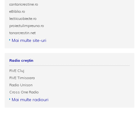
cantaricrestine.ro
eBiblia.ro
lectiicuobiecte.ro
proiectulimpreuna.ro
tanarcrestin.net
Mai multe site-uri
Radio creștin
RVE Cluj
RVE Timisoara
Radio Unison
Cross One Radio
Mai multe radiouri