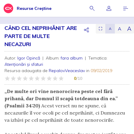
Resurse Creștine
CÂND CEL NEPRIHĂNIT ARE
A
A
⛶
A
PARTE DE MULTE
NECAZURI
Autor:
Igor Opincă
| Album:
fara album
| Tematica:
Atenționări și sfaturi
Resursa adaugata de
RepalovVeaceslav
in
09/02/2019
0
/10
„De multe ori vine nenorocirea peste cel fără
prihană, dar Domnul îl scapă totdeauna din ea.”
(Psalmii 34:20)
Acest verset nu ne spune, că
necazurile îl vor ocoli pe cel neprihănit, ci Dumnezeu
va izbăvi pe cel neprihănit de toate nenorocirile.