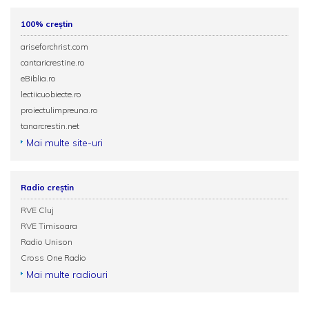
100% creștin
ariseforchrist.com
cantaricrestine.ro
eBiblia.ro
lectiicuobiecte.ro
proiectulimpreuna.ro
tanarcrestin.net
Mai multe site-uri
Radio creștin
RVE Cluj
RVE Timisoara
Radio Unison
Cross One Radio
Mai multe radiouri