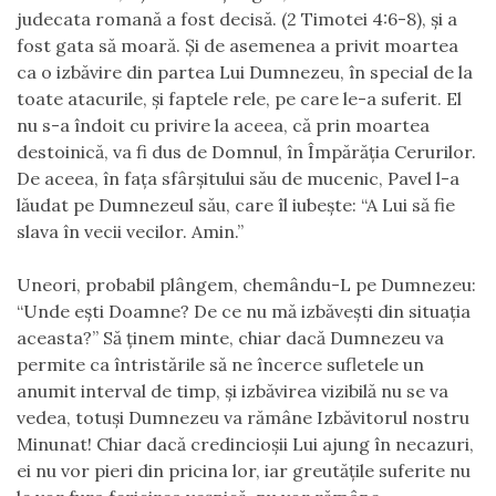
judecata romană a fost decisă. (2 Timotei 4:6-8), și a
fost gata să moară. Și de asemenea a privit moartea
ca o izbăvire din partea Lui Dumnezeu, în special de la
toate atacurile, și faptele rele, pe care le-a suferit. El
nu s-a îndoit cu privire la aceea, că prin moartea
destoinică, va fi dus de Domnul, în Împărăția Cerurilor.
De aceea, în fața sfârșitului său de mucenic, Pavel l-a
lăudat pe Dumnezeul său, care îl iubește: “A Lui să fie
slava în vecii vecilor. Amin.”
Uneori, probabil plângem, chemându-L pe Dumnezeu:
“Unde ești Doamne? De ce nu mă izbăvești din situația
aceasta?” Să ținem minte, chiar dacă Dumnezeu va
permite ca întristările să ne încerce sufletele un
anumit interval de timp, și izbăvirea vizibilă nu se va
vedea, totuși Dumnezeu va rămâne Izbăvitorul nostru
Minunat! Chiar dacă credincioșii Lui ajung în necazuri,
ei nu vor pieri din pricina lor, iar greutățile suferite nu