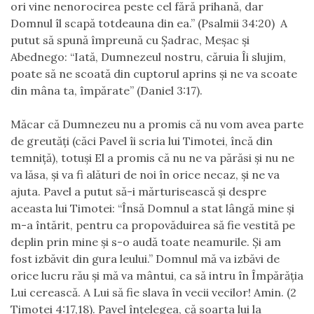
ori vine nenorocirea peste cel fără prihană, dar
Domnul îl scapă totdeauna din ea.” (Psalmii 34:20) A
putut să spună împreună cu Șadrac, Meșac și
Abednego: “Iată, Dumnezeul nostru, căruia Îi slujim,
poate să ne scoată din cuptorul aprins şi ne va scoate
din mâna ta, împărate” (Daniel 3:17).
Măcar că Dumnezeu nu a promis că nu vom avea parte
de greutăți (căci Pavel îi scria lui Timotei, încă din
temniță), totuși El a promis că nu ne va părăsi și nu ne
va lăsa, și va fi alături de noi în orice necaz, și ne va
ajuta. Pavel a putut să-i mărturisească și despre
aceasta lui Timotei: “Însă Domnul a stat lângă mine şi
m-a întărit, pentru ca propovăduirea să fie vestită pe
deplin prin mine şi s-o audă toate neamurile. Şi am
fost izbăvit din gura leului.” Domnul mă va izbăvi de
orice lucru rău şi mă va mântui, ca să intru în Împărăţia
Lui cerească. A Lui să fie slava în vecii vecilor! Amin. (2
Timotei 4:17,18). Pavel înțelegea, că soarta lui la