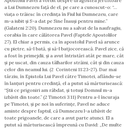
Apostolul Pavel a vorbit despre dragostea jertfitoare
a Lui Dumnezeu față de el, pe care a cunoscut-o: “…
viața o trăiesc în credinţa în Fiul lui Dumnezeu, care
m-a iubit şi S-a dat pe Sine Însuşi pentru mine.”
(Galateni 2:20). Dumnezeu nu a salvat de la naufragiu,
corabia în care călătorea Pavel (Faptele Apostolilor
27). El chiar a permis, ca în apostolul Pavel să arunce
cu pietre, să-l bată, și să-l batjocorească. Pavel zice, că
a fost în primejdii, și a avut întristări atât pe mare, cât
și pe uscat, din cauza tâlharilor străini, cât și din cauza
celor din neamul lui. (2 Corinteni 11:23-27). Dar mai
târziu, în Epistola Lui Pavel către Timotei, aflându-se
în lanțuri pentru credință, el a putut să mărturisească:
“Ştii ce prigoniri am răbdat, şi totuşi Domnul m-a
izbăvit din toate.” (2 Timotei 3:11) Pentru a-l încuraja
pe Timotei, și pe noi în suferințe, Pavel ne aduce
aminte despre faptul, că Dumnezeu l-a izbăvit de
toate prigoanele, de care a avut parte atunci. El a
putut să mărturisească împreună cu David: „De multe