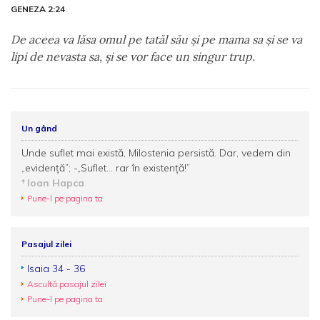
GENEZA 2:24
De aceea va lăsa omul pe tatăl său şi pe mama sa şi se va
lipi de nevasta sa, şi se vor face un singur trup.
Un gând
Unde suflet mai există, Milostenia persistă. Dar, vedem din
„evidență”; -„Suflet... rar în existență!”
Ioan Hapca
Pune-l pe pagina ta
Pasajul zilei
Isaia 34 - 36
Ascultă pasajul zilei
Pune-l pe pagina ta