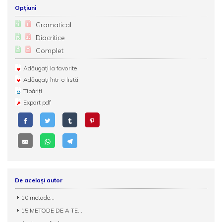
Opțiuni
Gramatical
Diacritice
Complet
Adăugați la favorite
Adăugați într-o listă
Tipăriți
Export pdf
De același autor
10 metode...
15 METODE DE A TE...