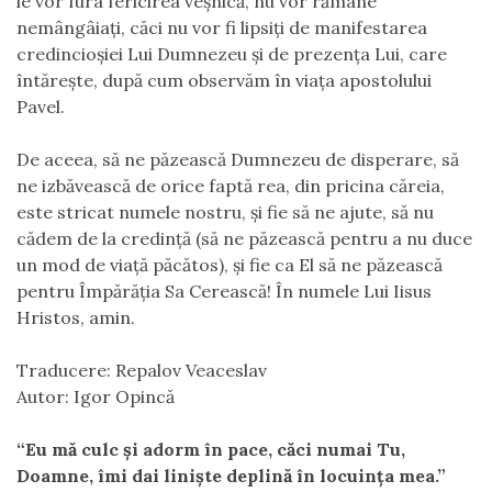
le vor fura fericirea veșnică, nu vor rămâne
nemângâiați, căci nu vor fi lipsiți de manifestarea
credincioșiei Lui Dumnezeu și de prezența Lui, care
întărește, după cum observăm în viața apostolului
Pavel.
De aceea, să ne păzească Dumnezeu de disperare, să
ne izbăvească de orice faptă rea, din pricina căreia,
este stricat numele nostru, și fie să ne ajute, să nu
cădem de la credință (să ne păzească pentru a nu duce
un mod de viață păcătos), și fie ca El să ne păzească
pentru Împărăția Sa Cerească! În numele Lui Iisus
Hristos, amin.
Traducere: Repalov Veaceslav
Autor: Igor Opincă
“Eu mă culc şi adorm în pace, căci numai Tu,
Doamne, îmi dai linişte deplină în locuinţa mea.”