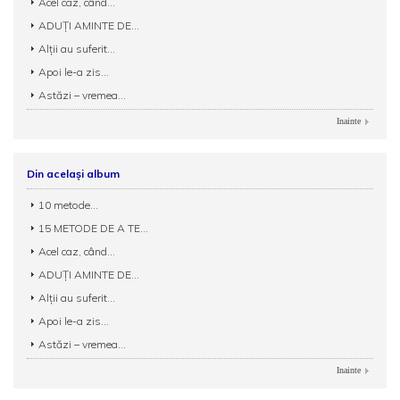
Acel caz, când...
ADUȚI AMINTE DE...
Alţii au suferit...
Apoi le-a zis...
Astăzi – vremea...
Inainte
Din același album
10 metode...
15 METODE DE A TE...
Acel caz, când...
ADUȚI AMINTE DE...
Alţii au suferit...
Apoi le-a zis...
Astăzi – vremea...
Inainte