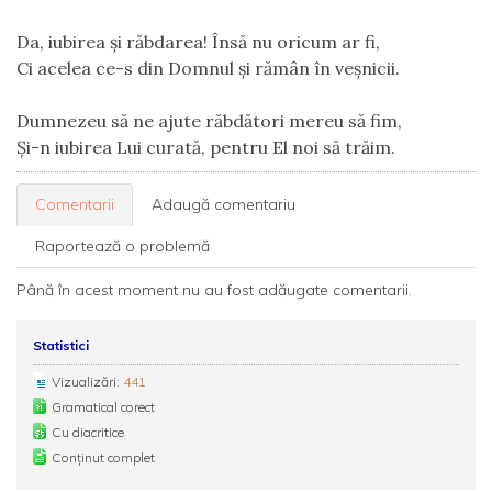
Da, iubirea şi răbdarea! Însă nu oricum ar fi,
Ci acelea ce-s din Domnul și rămân în veșnicii.
Dumnezeu să ne ajute răbdători mereu să fim,
Şi-n iubirea Lui curată, pentru El noi să trăim. 
Comentarii
Adaugă comentariu
Raportează o problemă
Până în acest moment nu au fost adăugate comentarii.
Statistici
Vizualizări:
441
Gramatical corect
Cu diacritice
Conținut complet