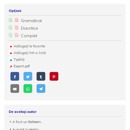
Opțiuni
Gramatical
Diacritice
Complet
Adăugați la favorite
Adăugați într-o listă
Tipăriți
Export pdf
De același autor
A fost un Betleem...
A-nviat și pentru...