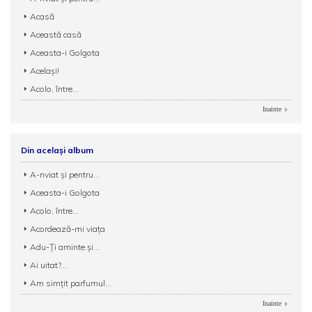
Acasă
Această casă
Aceasta-i Golgota
Același!
Acolo, între...
Inainte
Din același album
A-nviat și pentru...
Aceasta-i Golgota
Acolo, între...
Acordează-mi viața
Adu-Ți aminte și...
Ai uitat?...
Am simțit parfumul...
Inainte