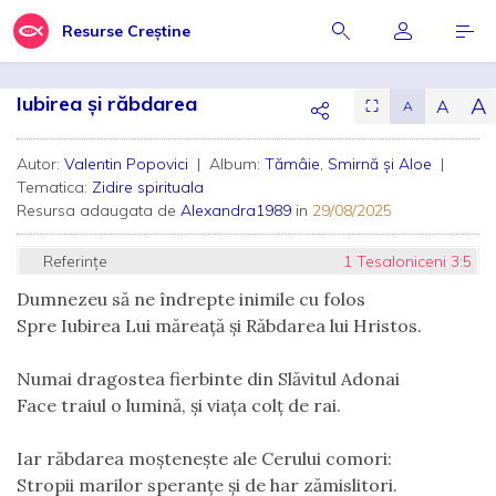
Resurse Creștine
Iubirea și răbdarea
A
A
⛶
A
Autor:
Valentin Popovici
| Album:
Tămâie, Smirnă și Aloe
|
Tematica:
Zidire spirituala
Resursa adaugata de
Alexandra1989
in
29/08/2025
Referințe
1 Tesaloniceni 3:5
Dumnezeu să ne îndrepte inimile cu folos
Spre Iubirea Lui măreaţă și Răbdarea lui Hristos.
Numai dragostea fierbinte din Slăvitul Adonai
Face traiul o lumină, și viața colț de rai.
Iar răbdarea moștenește ale Cerului comori:
Stropii marilor speranţe și de har zămislitori.