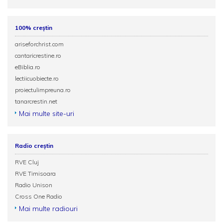
100% creștin
ariseforchrist.com
cantaricrestine.ro
eBiblia.ro
lectiicuobiecte.ro
proiectulimpreuna.ro
tanarcrestin.net
Mai multe site-uri
Radio creștin
RVE Cluj
RVE Timisoara
Radio Unison
Cross One Radio
Mai multe radiouri