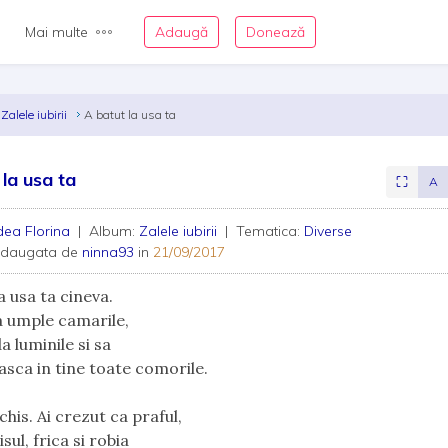
Mai multe
Adaugă
Donează
Zalele iubirii
A batut la usa ta
 la usa ta
⛶
A
ea Florina
| Album:
Zalele iubirii
| Tematica:
Diverse
adaugata de
ninna93
in
21/09/2017
a usa ta cineva.
 umple camarile, 
a luminile si sa
asca in tine toate comorile.
his. Ai crezut ca praful, 
sul, frica si robia