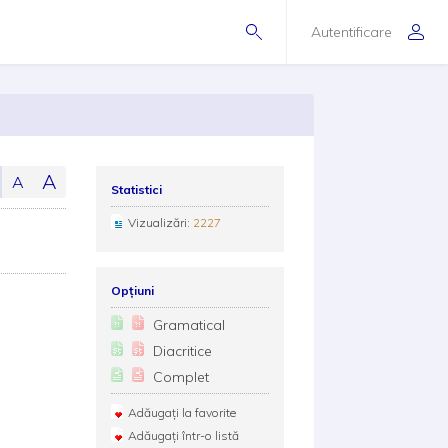
Autentificare
A
A
Statistici
Vizualizări:
2227
Opțiuni
Gramatical
Diacritice
Complet
Adăugați la favorite
Adăugați într-o listă