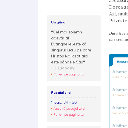
...A batu
Dorea s
Azi, mul
Priveste
Un gând
"Cel mai solemn
Daca ti se 
adevăr al
tine ceva sa
Evangheliei,este că
singurul lucru pe care
Hristos l-a lăsat aici
este sângele Său"
Resurs
D.L.Moody
A batut 
Pune-l pe pagina ta
Nelu Priba
A batut 
Pasajul zilei
Anonim
|
Isaia 34 - 36
A batut 
Ascultă pasajul zilei
Vasile Mi
Pune-l pe pagina ta
A bătut 