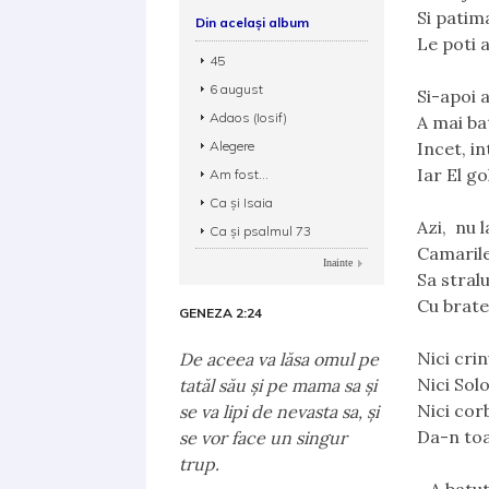
Si patim
Din același album
Le poti 
45
6 august
Si-apoi a
Adaos (Iosif)
A mai bat
Alegere
Incet, in
Iar El go
Am fost...
Ca și Isaia
Azi,  nu 
Ca și psalmul 73
Camarile
Inainte
Sa stral
Cu brate
GENEZA 2:24
Nici crin
De aceea va lăsa omul pe
Nici Sol
tatăl său şi pe mama sa şi
Nici corb
se va lipi de nevasta sa, şi
Da-n toa
se vor face un singur
trup.