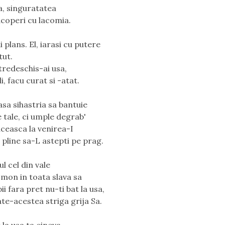
a, singuratatea
acoperi cu lacomia.
i plans. El, iarasi cu putere
ut. 
tredeschis-ai usa, 
li, facu curat si -atat.
lasa sihastria sa bantuie
 tale, ci umple degrab'
uceasca la venirea-I
 pline sa-L astepti pe prag.
ul cel din vale
omon in toata slava sa
ii fara pret nu-ti bat la usa, 
te-acestea striga grija Sa.