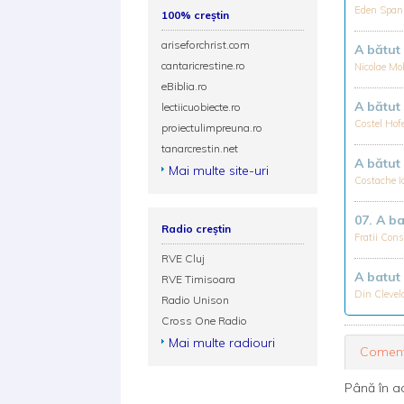
Eden Span
100% creștin
ariseforchrist.com
A bătut 
cantaricrestine.ro
Nicolae M
eBiblia.ro
A bătut 
lectiicuobiecte.ro
Costel Hof
proiectulimpreuna.ro
tanarcrestin.net
A bătut 
Mai multe site-uri
Costache I
07. A ba
Radio creștin
Fratii Con
RVE Cluj
A batut 
RVE Timisoara
Din Cleve
Radio Unison
Cross One Radio
Mai multe radiouri
Coment
Până în a