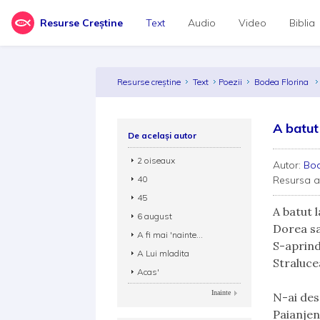
Resurse Creștine
Text
Audio
Video
Biblia
Resurse creștine
Text
Poezii
Bodea Florina
A batut
De același autor
2 oiseaux
Autor:
Bod
40
Resursa 
45
A batut l
6 august
Dorea sa
A fi mai 'nainte...
S-aprind
A Lui mladita
Straluce
Acas'
Inainte
N-ai desc
Paianjeni