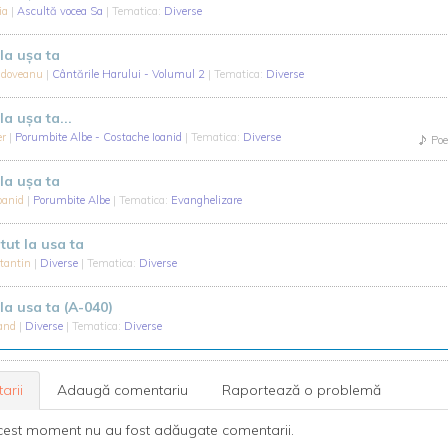
ia
|
Ascultă vocea Sa
| Tematica:
Diverse
la uşa ta
oldoveanu
|
Cântările Harului - Volumul 2
| Tematica:
Diverse
la ușa ta...
er
|
Porumbite Albe - Costache Ioanid
| Tematica:
Diverse
Poe
la uşa ta
oanid
|
Porumbite Albe
| Tematica:
Evanghelizare
tut la usa ta
stantin
|
Diverse
| Tematica:
Diverse
la usa ta (A-040)
land
|
Diverse
| Tematica:
Diverse
arii
Adaugă comentariu
Raportează o problemă
cest moment nu au fost adăugate comentarii.