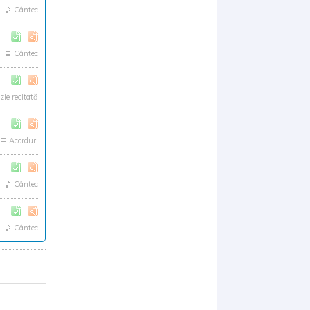
Cântec
Cântec
zie recitată
Acorduri
Cântec
Cântec