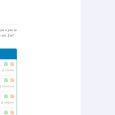
zeu a pus in
e usi, Lui!
Cântec
Partitură
Negativ