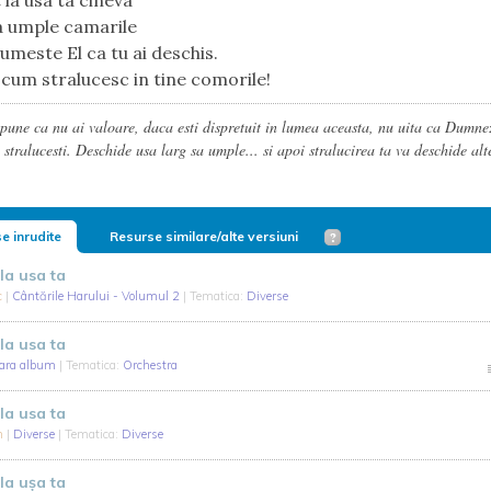
t la usa ta cineva
a umple camarile
tumeste El ca tu ai deschis.
 cum stralucesc in tine comorile!
spune ca nu ai valoare, daca esti dispretuit in lumea aceasta, nu uita ca Dumne
 stralucesti. Deschide usa larg sa umple... si apoi stralucirea ta va deschide alt
e inrudite
Resurse similare/alte versiuni
la usa ta
c
|
Cântările Harului - Volumul 2
| Tematica:
Diverse
la usa ta
fara album
| Tematica:
Orchestra
la usa ta
ch
|
Diverse
| Tematica:
Diverse
la ușa ta